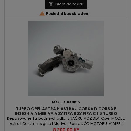
POZOR : BEZ OTVORU PRO ČIDLO VÝFUKOVÝCH PLYNŮ
Přidat do košíku


Poslední kus skladem
KÓD:
TX000496
TURBO OPEL ASTRA H ASTRA J CORSA D CORSA E
INSIGNIA A MERIVA A ZAFIRA B ZAFIRA C 1.6 TURBO
150PS/180PS/192PS/207PS/211PS
Repasované Turbodmychadlo: ZNAČKU VOZIDLA: Opel MODEL:
Astra | Corsa | Insignia | Meriva | Zafira KÓD MOTORU: A16LER |
A16LET | A16XNT | B16LER | Z16LER | Z16LET OBSAH: 1598ccm 1.6
Cena
8 300,00 Kč