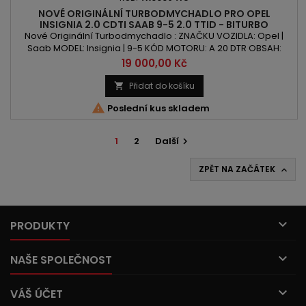
NOVÉ ORIGINÁLNÍ TURBODMYCHADLO PRO OPEL
INSIGNIA 2.0 CDTI SAAB 9-5 2.0 TTID - BITURBO
190PS/140KW
Nové Originální Turbodmychadlo : ZNAČKU VOZIDLA: Opel |
Saab MODEL: Insignia | 9-5 KÓD MOTORU: A 20 DTR OBSAH:
1956ccm 2.0 CDTI | 2.0 TTiD VÝKON: 190PS | 140kW ROK VÝROBY:
Cena
19 000,00 Kč
2008 - POZOR: Dodací lhůta 2-7 dní. Zboží je přepravováno z
německého skladu
Přidat do košíku


Poslední kus skladem
1
2
Další

ZPĚT NA ZAČÁTEK


PRODUKTY

NAŠE SPOLEČNOST

VÁŠ ÚČET