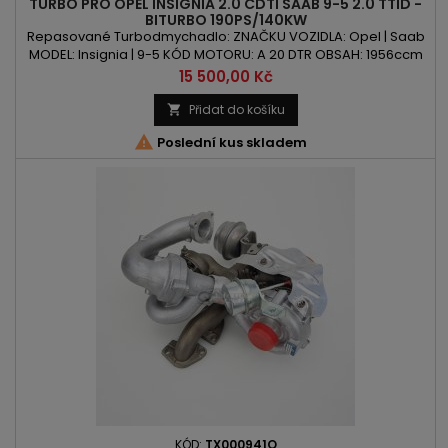
TURBO PRO OPEL INSIGNIA 2.0 CDTI SAAB 9-5 2.0 TTID -
BITURBO 190PS/140KW
Repasované Turbodmychadlo: ZNAČKU VOZIDLA: Opel | Saab
MODEL: Insignia | 9-5 KÓD MOTORU: A 20 DTR OBSAH: 1956ccm
2.0 CDTI | 2.0 TTiD VÝKON: 190PS | 140kW ROK VÝROBY: 2008 -
Cena
15 500,00 Kč
Přidat do košíku


Poslední kus skladem
KÓD:
TX000941O