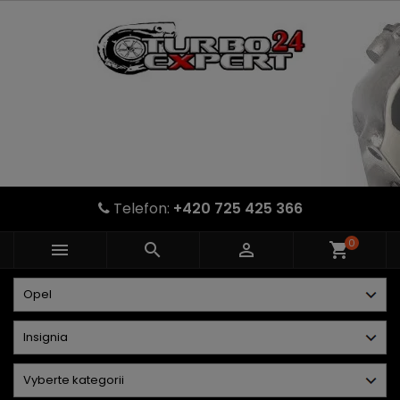
Telefon:
+420 725 425 366
0



shopping_cart