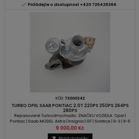

Požádejte o dostupnost +420 725425366
KÓD:
TX000342
TURBO OPEL SAAB PONTIAC 2.0T 220PS 250PS 264PS
280PS
Repasované Turbodmychadlo: ZNAČKU VOZIDLA: Opel |
Pontiac | Saab MODEL: Astra | Insignia | GT | Solstice | 9-3 | 9-5
KÓD MOTORU: L850 | A20NHT | A20NFT | Z20NHH | Z20LNF OBSAH:
Cena
9 000,00 Kč
1998ccm 2.0 Turbo VÝKON: 220PS/162kW | 250PS/184kW |
264PS/194kW | 280PS/206kW ROK VÝROBY: 2007 -
Přidat do košíku
