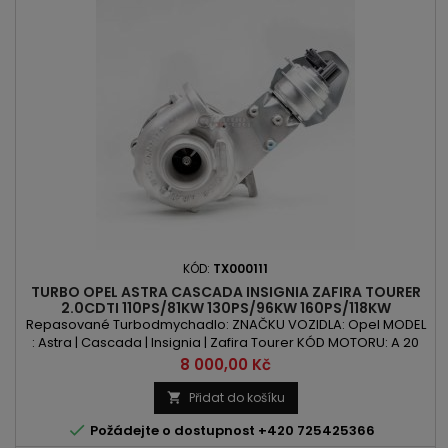
KÓD:
TX000111
TURBO OPEL ASTRA CASCADA INSIGNIA ZAFIRA TOURER
2.0CDTI 110PS/81KW 130PS/96KW 160PS/118KW
165PS/121KW
Repasované Turbodmychadlo: ZNAČKU VOZIDLA: Opel MODEL
: Astra | Cascada | Insignia | Zafira Tourer KÓD MOTORU: A 20
DTC | A 20 DTH | A 20 DTJ | Z 20 DTJ | Y 20 DTJ OBSAH: A 20 DTC |
Cena
8 000,00 Kč
A 20 DTH | A 20 DTJ | Z 20 DTJ | Y 20 DTJ VÝKON: 110PS/81kW |
130PS/96kW | 160PS/118kW | 165PS/121kW ROK VÝROBY: 2008 -
Přidat do košíku


Požádejte o dostupnost +420 725425366