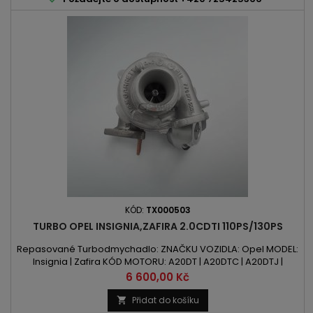
KÓD:
TX000503
TURBO OPEL INSIGNIA,ZAFIRA 2.0CDTI 110PS/130PS
Repasované Turbodmychadlo: ZNAČKU VOZIDLA: Opel MODEL:
Insignia | Zafira KÓD MOTORU: A20DT | A20DTC | A20DTJ |
A20DTL | Y20DTJ | Z20DTJ OBSAH: 1956ccm 2.0 CDTI VÝKON:
Cena
6 600,00 Kč
110PS / 81kW | 130PS / 96kW ROK VÝROBY: 2008 -
Přidat do košíku
