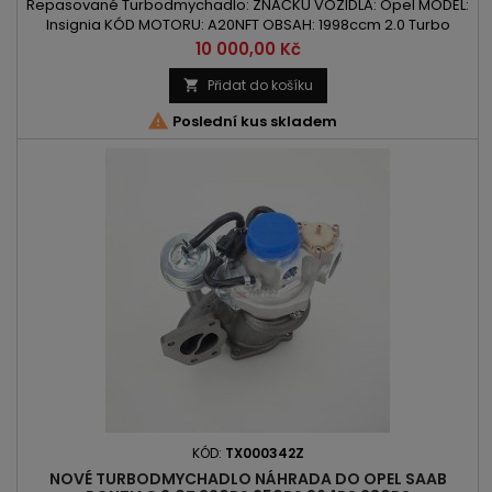
Repasované Turbodmychadlo: ZNAČKU VOZIDLA: Opel MODEL:
Insignia KÓD MOTORU: A20NFT OBSAH: 1998ccm 2.0 Turbo
VÝKON: 260PS / 192kW ROK VÝROBY: 2013 -
Cena
10 000,00 Kč
Přidat do košíku


Poslední kus skladem
KÓD:
TX000342Z
NOVÉ TURBODMYCHADLO NÁHRADA DO OPEL SAAB