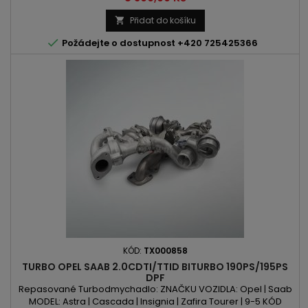
Turbo VÝKON: 150PS/110kW | 180PS/132kW | 192PS/141kW |
207PS/152kW | 211PS/155kWROK VÝROBY: 2007 -
Přidat do košíku


Požádejte o dostupnost +420 725425366
KÓD:
TX000858
TURBO OPEL SAAB 2.0CDTI/TTID BITURBO 190PS/195PS
DPF
Repasované Turbodmychadlo: ZNAČKU VOZIDLA: Opel | Saab
MODEL: Astra | Cascada | Insignia | Zafira Tourer | 9-5 KÓD