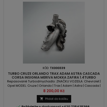
KÓD:
TX000339
TURBO CRUZE ORLANDO TRAX ADAM ASTRA CASCADA
CORSA INSIGNIA MERIVA MOKKA ZAFIRA 1.4TURBO
100PS/120PS/140PS/150PS
Repasované Turbodmychadlo: ZNAČKU VOZIDLA: Chevrolet |
Opel MODEL: Cruze | Orlando | Trax | Adam | Astra | Cascada |
Corsa | Insignia | Meriva | Mokka | Zafira KÓD MOTORU: A14NEL |
Cena
8 200,00 Kč
A14NET | B14NEH | B14NEJ OBSAH: 1364ccm 1.4 Turbo VÝKON:
100PS/74kW | 120PS/88kW | 140PS/103kW | 150PS/110kW ROK
Přidat do košíku

VÝROBY: 2010 -

Požádejte o dostupnost +420 725425366