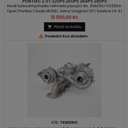
PONTIAC 2.0T 220PS 250PS 264PS 280PS
Nové turbodmychadlo náhrada pasující do: ZNAČKU VOZIDLA:
Opel | Pontiac | Saab MODEL: Astra | Insignia | GT | Solstice | 9-3 |
9-5 KÓD MOTORU: L850 | A20NHT | A20NFT | Z20NHH | Z20LNF
Cena
10 500,00 Kč
OBSAH: 1998ccm 2.0 Turbo VÝKON: 220PS/162kW |
250PS/184kW | 264PS/194kW | 280PS/206kW ROK VÝROBY: 2007
Přidat do košíku

-

Poslední kus skladem
KÓD:
TX000941