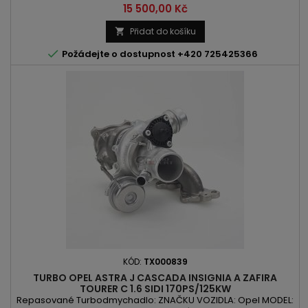
MOTORU: A20DTR | A 20 DTR OBSAH: 1956ccm 2.0 CDTI | TTiD
Cena
15 500,00 Kč
VÝKON: 190PS/140kW | 195PS/143kW ROK VÝROBY: 2008 -
POZOR : S OTVOREM PRO ČIDLO TEPLOTY VÝFUKOVÝCH PLYNŮ
Přidat do košíku


Požádejte o dostupnost +420 725425366
KÓD:
TX000839
TURBO OPEL ASTRA J CASCADA INSIGNIA A ZAFIRA
TOURER C 1.6 SIDI 170PS/125KW
Repasované Turbodmychadlo: ZNAČKU VOZIDLA: Opel MODEL: