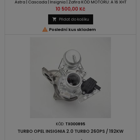
Astra | Cascada | Insignia | Zafira KÓD MOTORU: A 16 XHT
OBSAH: 1598ccm 1.6 SIDI VÝKON: 170PS / 125kW ROK VÝROBY:
Cena
10 500,00 Kč
2012 -
Přidat do košíku


Poslední kus skladem
KÓD:
TX000895
TURBO OPEL INSIGNIA 2.0 TURBO 260PS / 192KW