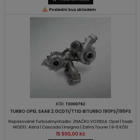

Poslední kus skladem
KÓD:
TX000762
TURBO OPEL SAAB 2.0CDTI/TTID BITURBO 190PS/195PS
Repasované Turbodmychadlo: ZNAČKU VOZIDLA: Opel | Saab
MODEL: Astra | Cascada | Insignia | Zafira Tourer | 9-5 KÓD
MOTORU: A20DTR | A 20 DTR OBSAH: 1956ccm 2.0 CDTI | TTiD
Cena
15 500,00 Kč
VÝKON: 190PS/140kW | 195PS/143kW ROK VÝROBY: 2008 -