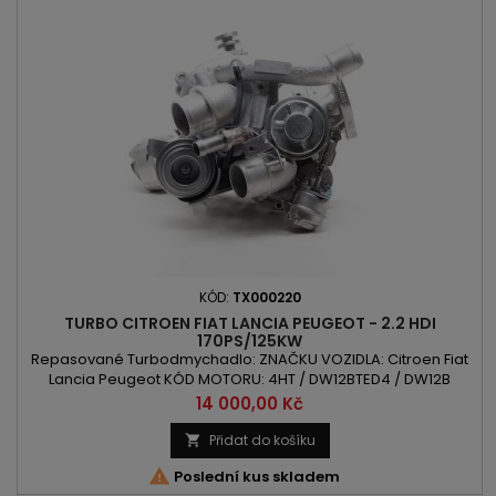
KÓD:
TX000220
TURBO CITROEN FIAT LANCIA PEUGEOT - 2.2 HDI
170PS/125KW
Repasované Turbodmychadlo: ZNAČKU VOZIDLA: Citroen Fiat
Lancia Peugeot KÓD MOTORU: 4HT / DW12BTED4 / DW12B
OBSAH: 2179cm 2.2HDI VÝKON: 125kW/170PS ROK VÝROBY: 2006
Cena
14 000,00 Kč
-
Přidat do košíku


Poslední kus skladem