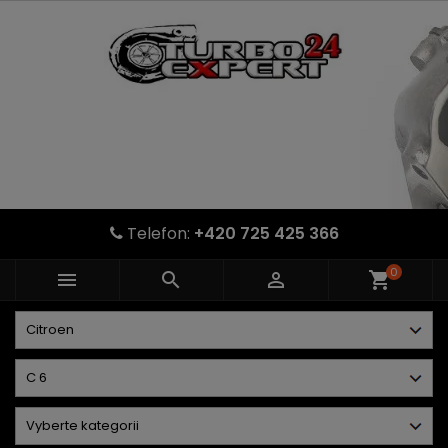
Telefon:
+420 725 425 366
0



shopping_cart