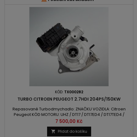
KÓD:
TX000282
TURBO CITROEN PEUGEOT 2.7HDI 204PS/150KW
Repasované Turbodmychadlo: ZNAČKU VOZIDLA: Citroen
Peugeot KÓD MOTORU: UHZ / DT17 / DT17ED4 / DT17TED4 /
DT17BTED4 OBSAH: 2720 ccm 2.7HDI VÝKON: 150kW/204PS ROK
Cena
7 500,00 Kč
VÝROBY: 2004 - POZOR:Leva Strana
Přidat do košíku
