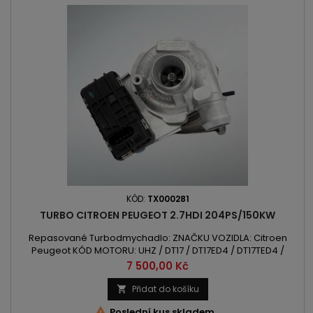
KÓD:
TX000281
TURBO CITROEN PEUGEOT 2.7HDI 204PS/150KW
Repasované Turbodmychadlo: ZNAČKU VOZIDLA: Citroen
Peugeot KÓD MOTORU: UHZ / DT17 / DT17ED4 / DT17TED4 /
DT17BTED4 OBSAH: 2720 ccm 2.7HDI VÝKON: 150kW/204PS ROK
Cena
7 500,00 Kč
VÝROBY: 2004 - POZOR:Pravá Strana
Přidat do košíku


Poslední kus skladem