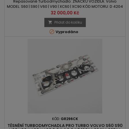
Repasované Turbodmychadlo: ZNAČKU VOZIDLA: Volvo
MODEL: S60 | S90 | V60 | V90 | XC60 | XC90 KÓD MOTORU: D 4204
T6 | D 4204 T11 | D 4204 T23 OBSAH: 1969ccm | 2.0 D4 | 2.0 D5
Cena
32 000,00 Kč
VÝKON: 190PS/140kW | 224PS/165kW | 235PS/173kW |
239PS/176kW | 240PS/177kW ROK VÝROBY: 2015 -
Přidat do košíku


Vyprodáno
KÓD:
GR296CK
TĚSNĚNÍ TURBODMYCHADLA PRO TURBO VOLVO S60 S90