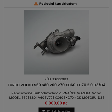

Poslední kus skladem
KÓD:
TX000387
TURBO VOLVO S60 S80 V60 V70 XC60 XC70 2.0 D3/D4
Repasované Turbodmychadlo: ZNAČKU VOZIDLA: Volvo
MODEL: S60 | S80 | V60 | V70 | XC60 | XC70 KÓD MOTORU: D3 |
D5204T3 | D5204T7 OBSAH: 1984ccm | 2.0 D3 | D4 VÝKON: 136PS
Cena
8 000,00 Kč
/ 100kW | 163PS / 120kW ROK VÝROBY: 2010 -
Přidat do košíku
