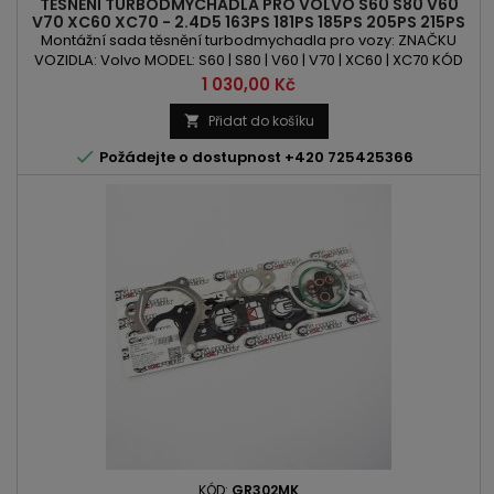
TĚSNĚNÍ TURBODMYCHADLA PRO VOLVO S60 S80 V60
V70 XC60 XC70 - 2.4D5 163PS 181PS 185PS 205PS 215PS
230PS
Montážní sada těsnění turbodmychadla pro vozy: ZNAČKU
VOZIDLA: Volvo MODEL: S60 | S80 | V60 | V70 | XC60 | XC70 KÓD
MOTORU: D5244 | D5244T10 | D5244T11 | D5244T12 | D5244T15 |
Cena
1 030,00 Kč
D5244T16 | D5244T17 | D5244T20 | D5244T21 | D5244T22 |
D5244T23 OBSAH: 2400ccm 2.4 D D5 VÝKON: 163PS/120kW |
Přidat do košíku

181PS/133kW | 185PS/136kW | 205PS/151kW | 215PS/158kW |

Požádejte o dostupnost +420 725425366
230PS/169kW
KÓD:
GR302MK