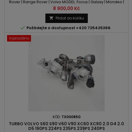
Rover | Range Rover | Volvo MODEL: Focus | Galaxy | Mondeo |
S-Max | Freelander | Evoque | S60 | V60 | V70 | XC60 KÓD
Cena
8 900,00 Kč
MOTORU: R9DA | R9DB | R9DC | R9DD | TNBA | TNWA | TNWB | TPBA
| TPWA | 204PT | B 4204 T6 | B 4204 T7 OBSAH: 1999ccm | 2.0 ST |
Přidat do košíku

2.0 SCTi | 2.0 EcoBoost | 2.0 Si | 2.0 T VÝKON:...

Požádejte o dostupnost +420 725425366
Vyprodáno
KÓD:
TX000850
TURBO VOLVO S60 S90 V60 V90 XC60 XC90 2.0 D4 2.0
D5 190PS 224PS 235PS 239PS 240PS