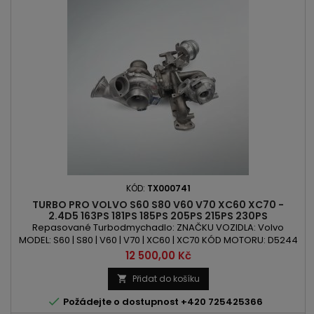
KÓD:
TX000741
TURBO PRO VOLVO S60 S80 V60 V70 XC60 XC70 -
2.4D5 163PS 181PS 185PS 205PS 215PS 230PS
Repasované Turbodmychadlo: ZNAČKU VOZIDLA: Volvo
MODEL: S60 | S80 | V60 | V70 | XC60 | XC70 KÓD MOTORU: D5244
| D5244T10 | D5244T11 | D5244T12 | D5244T15 | D5244T16 |
Cena
12 500,00 Kč
D5244T17 | D5244T20 | D5244T21 | D5244T22 | D5244T23
OBSAH: 2400ccm 2.4 D D5 VÝKON: 163PS/120kW | 181PS/133kW |
Přidat do košíku

185PS/136kW | 205PS/151kW | 215PS/158kW | 230PS/169kW ROK

Požádejte o dostupnost +420 725425366
VÝROBY: 2007 -