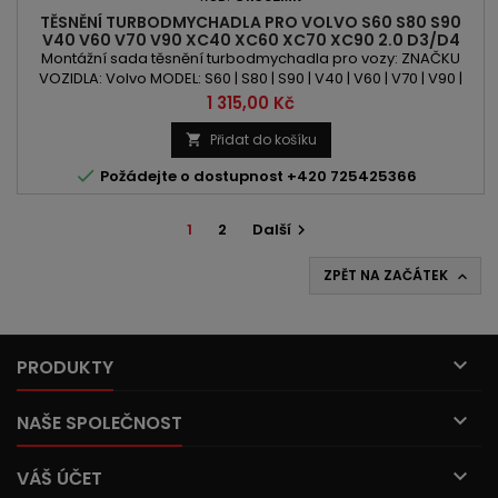
TĚSNĚNÍ TURBODMYCHADLA PRO VOLVO S60 S80 S90
V40 V60 V70 V90 XC40 XC60 XC70 XC90 2.0 D3/D4
150PS/181PS/190PS
Montážní sada těsnění turbodmychadla pro vozy: ZNAČKU
VOZIDLA: Volvo MODEL: S60 | S80 | S90 | V40 | V60 | V70 | V90 |
XC40 | XC60 | XC70 | XC90 KÓD MOTORU: D 4204 T4 | D 4204 T5
Cena
1 315,00 Kč
| D 4204 T12 | D 4204 T14 OBSAH: 1969ccm 2.0 D3 | 2.0 D4
VÝKON: 150PS/110kW | 181PS/133kW | 190PS/140kW
Přidat do košíku


Požádejte o dostupnost +420 725425366
1
2
Další

ZPĚT NA ZAČÁTEK


PRODUKTY

NAŠE SPOLEČNOST

VÁŠ ÚČET