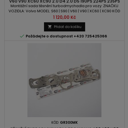
V60 V90 XC60 XC90 2.0 D4 2.0 D5 190PS 224PS 235PS
239PS 240PS
Montážní sada těsnění turbodmychadla pro vozy: ZNAČKU
VOZIDLA: Volvo MODEL: S60 | S90 | V60 | V90 | XC60 | XC90 KÓD
MOTORU: D 4204 T6 | D 4204 T11 | D 4204 T23 OBSAH: 1969ccm |
Cena
1 120,00 Kč
2.0 D4 | 2.0 D5 VÝKON: 190PS/140kW | 224PS/165kW |
235PS/173kW | 239PS/176kW | 240PS/177kW ROK VÝROBY: 2015 -
Přidat do košíku


Požádejte o dostupnost +420 725425366
KÓD:
GR300MK