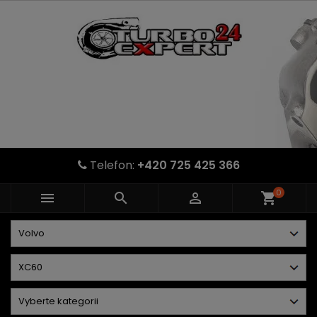
Telefon:
+420 725 425 366
0



shopping_cart