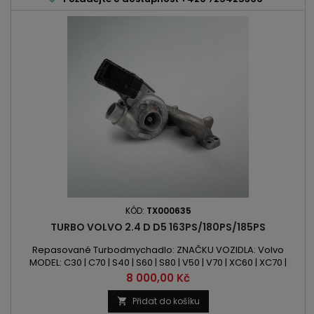
KÓD:
TX000635
TURBO VOLVO 2.4 D D5 163PS/180PS/185PS
Repasované Turbodmychadlo: ZNAČKU VOZIDLA: Volvo
MODEL: C30 | C70 | S40 | S60 | S80 | V50 | V70 | XC60 | XC70 |
XC90 KÓD MOTORU: I5DP2 | D5244T4 | D5244T5 | D5244T8 |
Cena
8 000,00 Kč
D5244T9 | D5244T13 OBSAH: 2400ccm 2.4 D D5 VÝKON: 163PS /
120kW | 180PS / 132kW | 185PS / 136kW ROK VÝROBY: 2005 -
Přidat do košíku
