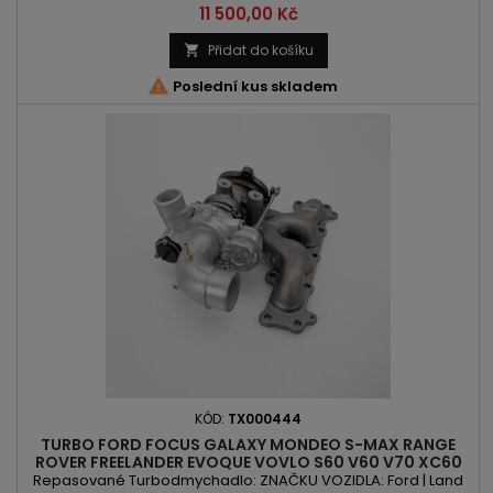
T2 | B 6304 T3 | B 6304 T4 OBSAH: 2953ccm 3.0 T6 AWD VÝKON:
Cena
11 500,00 Kč
286PS/210kW | 304PS/224kW | 329PS/242kW ROK VÝROBY:
2010 -
Přidat do košíku


Poslední kus skladem
KÓD:
TX000444
TURBO FORD FOCUS GALAXY MONDEO S-MAX RANGE
ROVER FREELANDER EVOQUE VOVLO S60 V60 V70 XC60
2.0 T
Repasované Turbodmychadlo: ZNAČKU VOZIDLA: Ford | Land