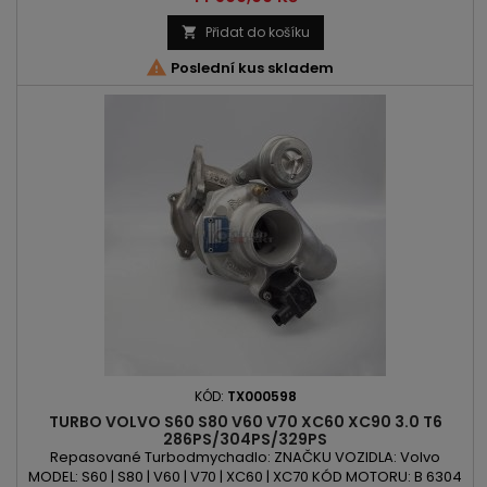
D 4204 T14 OBSAH: 1969ccm 2.0 D3 | 2.0 D4 VÝKON: 150PS/110kW
| 181PS/133kW | 190PS/140kW ROK VÝROBY: 2013 -
Přidat do košíku


Poslední kus skladem
KÓD:
TX000598
TURBO VOLVO S60 S80 V60 V70 XC60 XC90 3.0 T6
286PS/304PS/329PS
Repasované Turbodmychadlo: ZNAČKU VOZIDLA: Volvo
MODEL: S60 | S80 | V60 | V70 | XC60 | XC70 KÓD MOTORU: B 6304