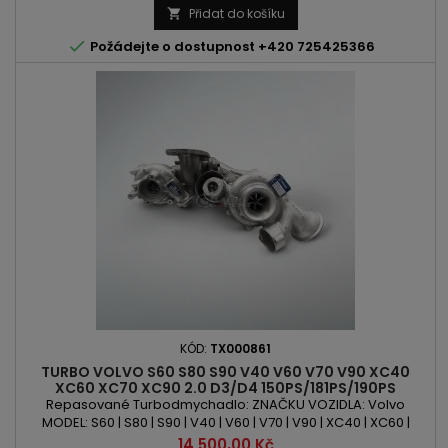
Přidat do košíku


Požádejte o dostupnost +420 725425366
KÓD:
TX000861
TURBO VOLVO S60 S80 S90 V40 V60 V70 V90 XC40
XC60 XC70 XC90 2.0 D3/D4 150PS/181PS/190PS
Repasované Turbodmychadlo: ZNAČKU VOZIDLA: Volvo
MODEL: S60 | S80 | S90 | V40 | V60 | V70 | V90 | XC40 | XC60 |
XC70 | XC90 KÓD MOTORU: D 4204 T4 | D 4204 T5 | D 4204 T12 |
Cena
14 500,00 Kč