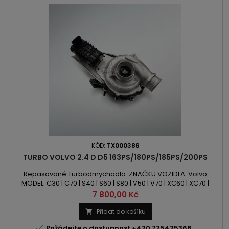
KÓD:
TX000386
TURBO VOLVO 2.4 D D5 163PS/180PS/185PS/200PS
Repasované Turbodmychadlo: ZNAČKU VOZIDLA: Volvo
MODEL: C30 | C70 | S40 | S60 | S80 | V50 | V70 | XC60 | XC70 |
XC90 KÓD MOTORU: I5DP2 | D5244T4 | D5244T5 | D5244T8 |
Cena
7 800,00 Kč
D5244T9 | D5244T13 OBSAH: 2400ccm 2.4 D D5 VÝKON:
163PS/120kW | 180PS/132kW | 185PS/136kW | 200PS/147kW ROK
Přidat do košíku

VÝROBY: 2005 -

Požádejte o dostupnost +420 725425366