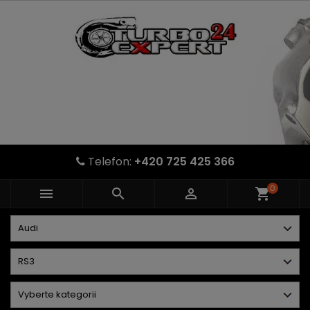
Telefon:
+420 725 425 366
0



shopping_cart