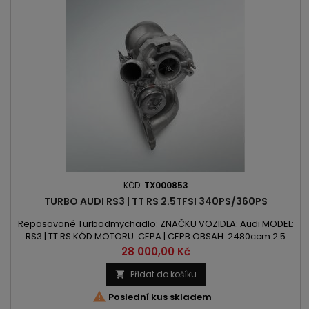
KÓD:
TX000853
TURBO AUDI RS3 | TT RS 2.5TFSI 340PS/360PS
Repasované Turbodmychadlo: ZNAČKU VOZIDLA: Audi MODEL:
RS3 | TT RS KÓD MOTORU: CEPA | CEPB OBSAH: 2480ccm 2.5
TFSI VÝKON: 340PS/250kW | 360PS/265kW ROK VÝROBY: 2009 -
Cena
28 000,00 Kč
Přidat do košíku


Poslední kus skladem