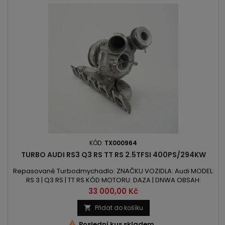
KÓD:
TX000964
TURBO AUDI RS3 Q3 RS TT RS 2.5TFSI 400PS/294KW
Repasované Turbodmychadlo: ZNAČKU VOZIDLA: Audi MODEL:
RS 3 | Q3 RS | TT RS KÓD MOTORU: DAZA | DNWA OBSAH:
2480ccm | 2.5 TFSI VÝKON: 400PS | 294kW ROK VÝROBY: 2016 -
Cena
33 000,00 Kč
Přidat do košíku


Poslední kus skladem