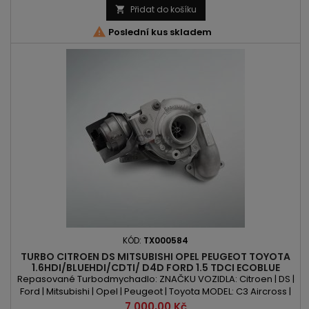
Přidat do košíku


Poslední kus skladem
KÓD:
TX000584
TURBO CITROEN DS MITSUBISHI OPEL PEUGEOT TOYOTA
1.6HDI/BLUEHDI/CDTI/ D4D FORD 1.5 TDCI ECOBLUE
Repasované Turbodmychadlo: ZNAČKU VOZIDLA: Citroen | DS |
Ford | Mitsubishi | Opel | Peugeot | Toyota MODEL: C3 Aircross |
C4 | C4 Picasso | C4 Grand Picasso | Berlingo | Jumpy |
Cena
7 000,00 Kč