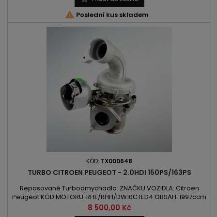

Poslední kus skladem
KÓD:
TX000648
TURBO CITROEN PEUGEOT - 2.0HDI 150PS/163PS
Repasované Turbodmychadlo: ZNAČKU VOZIDLA: Citroen
Peugeot KÓD MOTORU: RHE/RHH/DW10CTED4 OBSAH: 1997ccm
2.0HDI VÝKON: 110kW/150PS / 120kW/163PS ROK VÝROBY: 2009 -
Cena
8 500,00 Kč