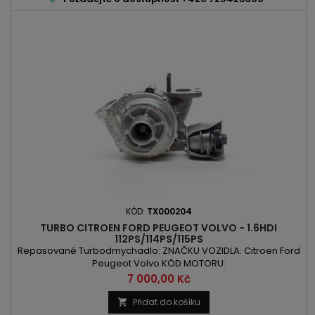
KÓD:
TX000204
TURBO CITROEN FORD PEUGEOT VOLVO - 1.6HDI
112PS/114PS/115PS
Repasované Turbodmychadlo: ZNAČKU VOZIDLA: Citroen Ford
Peugeot Volvo KÓD MOTORU:
9HD/9HL/9HR/DV6C/D4162T/DV6CTED/T1BB/T1BC/T1DA/T1DB/T1WA
Cena
7 000,00 Kč
OBSAH: 1560ccm 1.6HDI VÝKON: 82kW/112PS / 84kW/114PS /
84kW/115PS ROK VÝROBY: 2009 -
Přidat do košíku
