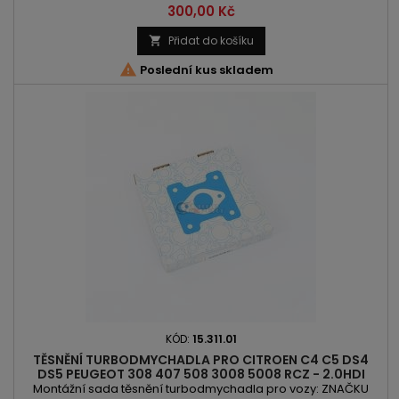
C4 Spacetourer | DS3 | DS4 | DS5 | Clubman | Cooper |
Cena
300,00 Kč
Coutryman | Paceman | 207 | 208 | 308 | 508 | 3008 | 5008 | RCZ
KÓD MOTORU: 5FR | 5FT | 5FU | 5FV | 5FX | 5FY | 5GY | 5GZ | E96CDT
Přidat do košíku

| EP6CDT | EP6DT | EP6DTS | EP6DTX | EP6FDT | N18B16A...

Poslední kus skladem
KÓD:
15.311.01
TĚSNĚNÍ TURBODMYCHADLA PRO CITROEN C4 C5 DS4
DS5 PEUGEOT 308 407 508 3008 5008 RCZ - 2.0HDI
150PS 163PS
Montážní sada těsnění turbodmychadla pro vozy: ZNAČKU