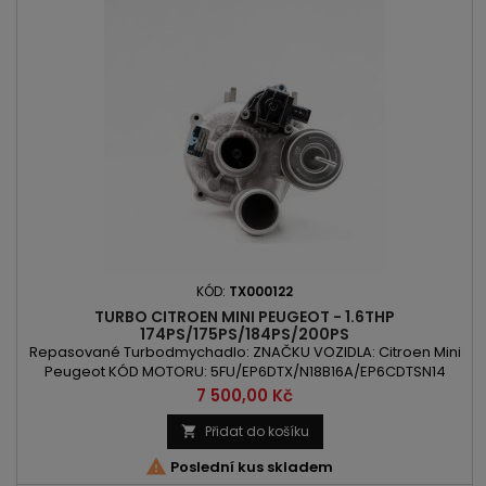
KÓD:
TX000122
TURBO CITROEN MINI PEUGEOT - 1.6THP
174PS/175PS/184PS/200PS
Repasované Turbodmychadlo: ZNAČKU VOZIDLA: Citroen Mini
Peugeot KÓD MOTORU: 5FU/EP6DTX/N18B16A/EP6CDTSN14
OBSAH: 1598ccm 1.6THP VÝKON: 128kW/174PS / 128kW/175PS /
Cena
7 500,00 Kč
135kW/184PS / 147kW/200PS ROK VÝROBY: 2006 -
Přidat do košíku


Poslední kus skladem