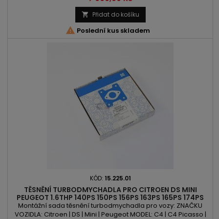
Spacetourer | DS3 | DS4 | DS5 | C Max | Fiesta | Focus | Mondeo |
Tourneo Courier | ASX | Crossland | 208 | 308 | 508 | 2008 | 3008
Přidat do košíku

| 5008 | Expert | Partner | Traveller | Proace...

Poslední kus skladem
KÓD:
15.225.01
TĚSNĚNÍ TURBODMYCHADLA PRO CITROEN DS MINI
PEUGEOT 1.6THP 140PS 150PS 156PS 163PS 165PS 174PS
175PS 184PS 200PS
Montážní sada těsnění turbodmychadla pro vozy: ZNAČKU
VOZIDLA: Citroen | DS | Mini | Peugeot MODEL: C4 | C4 Picasso |