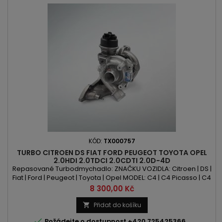
KÓD:
TX000757
TURBO CITROEN DS FIAT FORD PEUGEOT TOYOTA OPEL
2.0HDI 2.0TDCI 2.0CDTI 2.0D-4D
Repasované Turbodmychadlo: ZNAČKU VOZIDLA: Citroen | DS |
Fiat | Ford | Peugeot | Toyota | Opel MODEL: C4 | C4 Picasso | C4
Grand Picasso | C4 Spacetourer | C5 | C5 Aircorss | DS4 | DS5 |
Cena
8 300,00 Kč
Jumpy | Spacetourer | DS 4 | DS 5 | DS 7 | Scudo | C-Max | Grand
C-Max | Focus | Galaxy | Kuga | Mondeo | S-Max | 308 | 3008 |
Přidat do košíku

508 | 5008 | Expert | Traveller | Proace |...

Požádejte o dostupnost +420 725425366