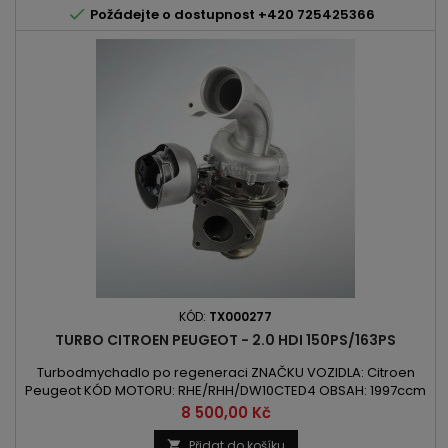

Požádejte o dostupnost +420 725425366
KÓD:
TX000277
TURBO CITROEN PEUGEOT - 2.0 HDI 150PS/163PS
Turbodmychadlo po regeneraci ZNAČKU VOZIDLA: Citroen
Peugeot KÓD MOTORU: RHE/RHH/DW10CTED4 OBSAH: 1997ccm
2.0HDI VÝKON: 110kW/150PS / 120kW/163PS ROK VÝROBY: 2009 -
Cena
8 500,00 Kč
POZOR: Turbodmychadlo chlazené kapalino
Přidat do košíku
