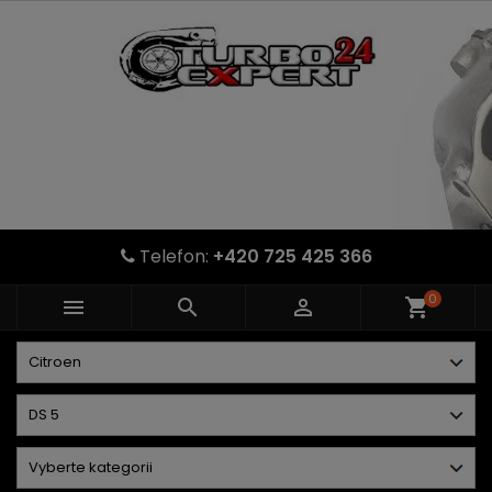
Telefon:
+420 725 425 366
0



shopping_cart