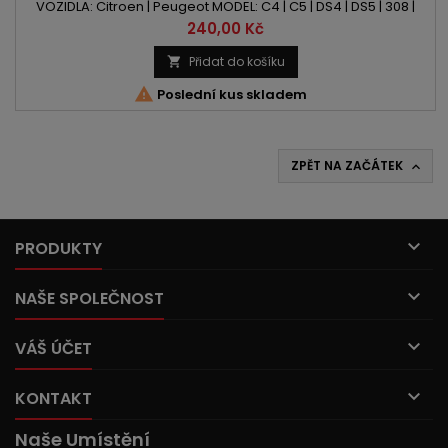
VOZIDLA: Citroen | Peugeot MODEL: C4 | C5 | DS4 | DS5 | 308 |
407 | 508 | 3008 | 5008| RCZKÓD MOTORU: RHE | RHH | DW10C |
Cena
240,00 Kč
DW10CB | DW10CTED4 OBSAH: 1997ccm 2.0 HDIIVÝKON:
150PS/110kW | 163PS/120kW
Přidat do košíku


Poslední kus skladem
ZPĚT NA ZAČÁTEK


PRODUKTY

NAŠE SPOLEČNOST

VÁŠ ÚČET

KONTAKT
Naše Umístění