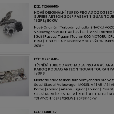
KÓD:
TX000951N
NOVÉ ORIGINÁLNÍ TURBO PRO A3 Q2 Q3 LE
SUPERB ARTEON GOLF PASSAT TIGUAN TOUR
150PS/110KW
Nové Originální Turbodmychadlo :ZNAČKU VOZIDLA
Volkswagen MODEL: A3 | Q2 | Q3 | Leon | Tarraco |
| Golf | Passat | Tiguan | Touran KÓD MOTORU: CRLB
DTSA | DTSB OBSAH: 1968ccm 2.0TDI VÝKON: 150PS
2018 -
KÓD:
GR262MK+
TĚSNĚNÍ TURBODMYCHADLA PRO A4 A5 A6 A
KAROQ KODIAQ ARTEON TIGUAN TOURAN PAS
190PS
Montážní sada těsnění turbodmychadla pro vozy
Seat | Skoda | Volkswagen MODEL: A4 | A5 | A6 | All
Karoq | Kodiaq | Arteon | Tiguan | Touran | Pass
CZJA | DDDA | DESA | DETA | DETB | DETH | DFHA |
TDI VÝKON: 163PS/120kW | 190PS/140kW
KÓD:
TX001147