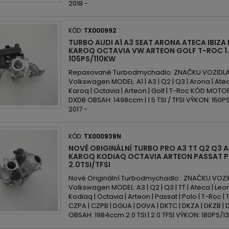
2018 -
KÓD:
TX000992
TURBO AUDI A1 A3 SEAT ARONA ATECA IBIZ
KAROQ OCTAVIA VW ARTEON GOLF T-ROC 1.
105PS/110KW
Repasované Turbodmychadlo: ZNAČKU VOZIDLA: A
Volkswagen MODEL: A1 | A3 | Q2 | Q3 | Arona | Ateca
Karoq | Octavia | Arteon | Golf | T-Roc KÓD MOTOR
DXDB OBSAH: 1498ccm | 1.5 TSI / TFSI VÝKON: 150P
2017 -
KÓD:
TX000938N
NOVÉ ORIGINÁLNÍ TURBO PRO A3 TT Q2 Q3 
KAROQ KODIAQ OCTAVIA ARTEON PASSAT 
2.0TSI/TFSI
Nové Originální Turbodmychadlo : ZNAČKU VOZIDLA
Volkswagen MODEL: A3 | Q2 | Q3 | TT | Ateca | Leon
Kodiaq | Octavia | Arteon | Passat | Polo | T-Roc
CZPA | CZPB | DGUA | DGVA | DKTC | DKZA | DKZB | 
OBSAH: 1984ccm 2.0 TSI | 2.0 TFSI VÝKON: 180PS/13