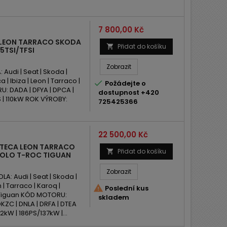
Cena
7 800,00 Kč
A LEON TARRACO SKODA
Přidat do košíku

5TSI/TFSI
Zobrazit
udi | Seat | Skoda |
 | Ibiza | Leon | Tarraco |

Požádejte o
U: DADA | DFYA | DPCA |
dostupnost +420
S | 110kW ROK VÝROBY:
725425366
Cena
22 500,00 Kč
ATECA LEON TARRACO
Přidat do košíku

POLO T-ROC TIGUAN
Zobrazit
: Audi | Seat | Skoda |
 | Tarraco | Karoq |

Poslední kus
 | Tiguan KÓD MOTORU:
skladem
DKZC | DNLA | DRFA | DTEA
2kW | 186PS/137kW |...