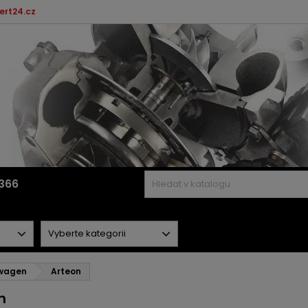
ert24.cz
366
wagen
Arteon
n