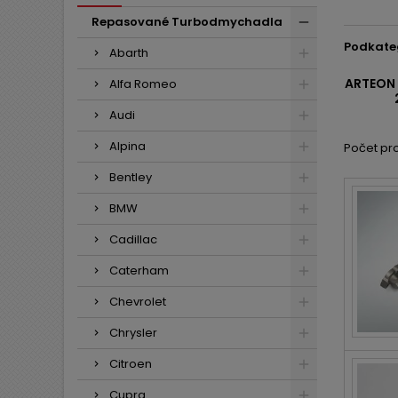
Repasované Turbodmychadla
Podkate
Abarth
ARTEON 
Alfa Romeo
Audi
Alpina
Počet pro
Bentley
BMW
Cadillac
Caterham
Chevrolet
Chrysler
Citroen
Cupra