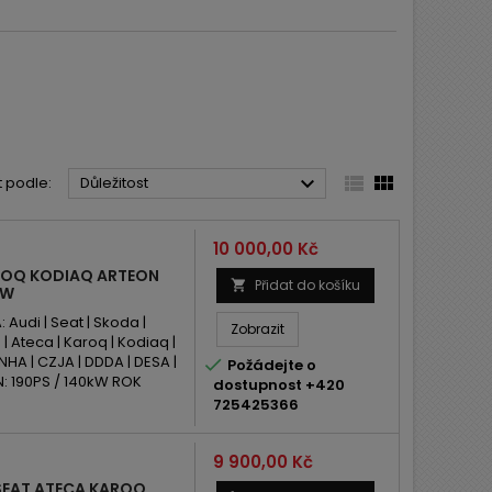



t podle:
Důležitost
Cena
10 000,00 Kč
AROQ KODIAQ ARTEON
Přidat do košíku

KW
udi | Seat | Skoda |
Zobrazit
| Ateca | Karoq | Kodiaq |
HA | CZJA | DDDA | DESA |

Požádejte o
N: 190PS / 140kW ROK
dostupnost +420
725425366
Cena
9 900,00 Kč
 SEAT ATECA KAROQ