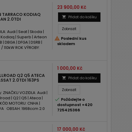
Cena
23 900,00 Kč
ON TARRACO KODIAQ
Přidat do košíku

AN 2.0TDI
Zobrazit
: Audi | Seat | Skoda |
 Kodiaq | Superb | Arteon

Poslední kus
 | DBGA | DFGA | DSRB |
skladem
 / 110kW ROK VÝROBY:
Cena
1 000,00 Kč
LLROAD Q2 Q5 ATECA
Přidat do košíku

SAT 2.0TDI 163PS
Zobrazit
: ZNAČKU VOZIDLA: Audi |
road | Q2 | Q5 | Ateca |

Požádejte o
at KÓD MOTORU: CNHA |
dostupnost +420
 DFVA OBSAH: 1968ccm 2.0
725425366
Cena
17 000,00 Kč