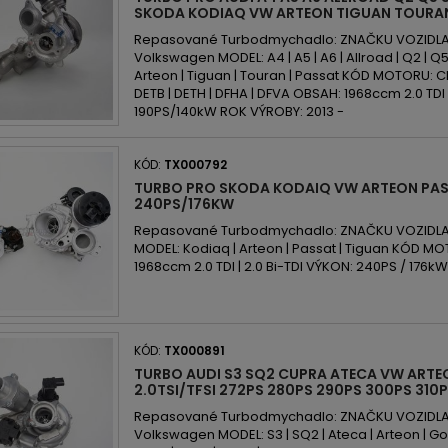
SKODA KODIAQ VW ARTEON TIGUAN TOURAN
Repasované Turbodmychadlo: ZNAČKU VOZIDLA: A
Volkswagen MODEL: A4 | A5 | A6 | Allroad | Q2 | Q5 
Arteon | Tiguan | Touran | Passat KÓD MOTORU: CN
DETB | DETH | DFHA | DFVA OBSAH: 1968ccm 2.0 TD
190PS/140kW ROK VÝROBY: 2013 -
KÓD:
TX000792
TURBO PRO SKODA KODAIQ VW ARTEON PAS
240PS/176KW
Repasované Turbodmychadlo: ZNAČKU VOZIDLA:
MODEL: Kodiaq | Arteon | Passat | Tiguan KÓD 
1968ccm 2.0 TDI | 2.0 Bi-TDI VÝKON: 240PS / 176k
KÓD:
TX000891
TURBO AUDI S3 SQ2 CUPRA ATECA VW ARTE
2.0TSI/TFSI 272PS 280PS 290PS 300PS 310
Repasované Turbodmychadlo: ZNAČKU VOZIDLA: 
Volkswagen MODEL: S3 | SQ2 | Ateca | Arteon | G