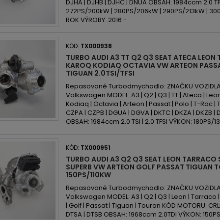
DJHA | DJHB | DJHC | DNUA OBSAH: 1984ccm 2.0 TFS
272PS/200kW | 280PS/206kW | 290PS/213kW | 30
ROK VÝROBY: 2016 -
KÓD:
TX000938
TURBO AUDI A3 TT Q2 Q3 SEAT ATECA LEO
KAROQ KODIAQ OCTAVIA VW ARTEON PASS
TIGUAN 2.0TSI/TFSI
Repasované Turbodmychadlo: ZNAČKU VOZIDLA: A
Volkswagen MODEL: A3 | Q2 | Q3 | TT | Ateca | Leon
Kodiaq | Octavia | Arteon | Passat | Polo | T-Roc
CZPA | CZPB | DGUA | DGVA | DKTC | DKZA | DKZB | 
OBSAH: 1984ccm 2.0 TSI | 2.0 TFSI VÝKON: 180PS/13
KÓD:
TX000951
TURBO AUDI A3 Q2 Q3 SEAT LEON TARRACO
SUPERB VW ARTEON GOLF PASSAT TIGUAN T
150PS/110KW
Repasované Turbodmychadlo: ZNAČKU VOZIDLA: A
Volkswagen MODEL: A3 | Q2 | Q3 | Leon | Tarraco |
| Golf | Passat | Tiguan | Touran KÓD MOTORU: CRLB
DTSA | DTSB OBSAH: 1968ccm 2.0TDI VÝKON: 150PS