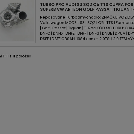
TURBO PRO AUDI S3 SQ2 Q5 TTS CUPRA FO
SUPERB VW ARTEON GOLF PASSAT TIGUAN T-
Repasované Turbodmychadlo: ZNAČKU VOZIDLA: A
Volkswagen MODEL: S3 | SQ2 | Q5 | TTS | Formentor
| Golf | Passat | Tiguan | T-Roc KÓD MOTORU: CJXA 
DNFC | DNFD | DNFE | DNFF | DNFG | DNUE | DPUA | DP
DSFE | DSFF OBSAH: 1984 ccm – 2.0TSi | 2.0 TFSI V
 1-11 z 11 položek