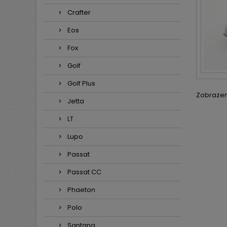
Crafter
Eos
Fox
Golf
Golf Plus
Zobrazení
Jetta
LT
Lupo
Passat
Passat CC
Phaeton
Polo
Santana