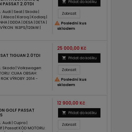
Přidat do košíku

 PASSAT 2.0TDI
udi | Seat | Skoda |
Zobrazit
| Ateca | Karoq | Kodiaq |
HA | DDDA | DESA | DETA |

Poslední kus
I VÝKON: 163PS/120kW |
skladem
Cena
25 000,00 Kč
SAT TIGUAN 2.0TDI
Přidat do košíku

 Skoda | Volkswagen
Zobrazit
MOTORU: CUAA OBSAH:
W ROK VÝROBY: 2014 -

Poslední kus
skladem
Cena
12 900,00 Kč
ON GOLF PASSAT
Přidat do košíku

PS
Audi | Cupra |
Zobrazit
olf | Passat KÓD MOTORU: