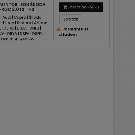
RMENTOR LEON ŠKODA
Přidat do košíku

ROC 2.0TSI TFSI
udi | Cupra | Škoda |
Zobrazit
 | Leon | Superb | Arteon
| DJHC | DLGA | DNFB |

Poslední kus
VA | DRYA | DSFA | DSFD |
skladem
ÝKON: 265PS/195kW...