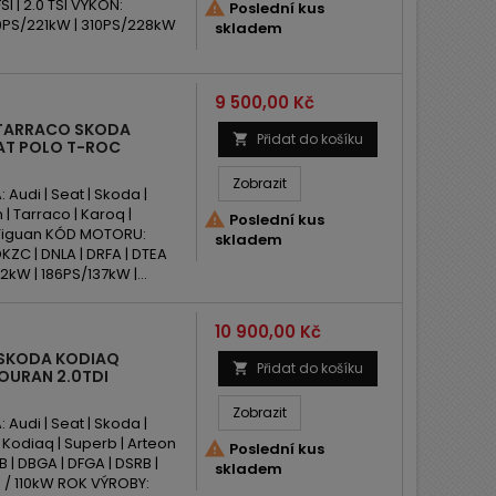
I | 2.0 TSI VÝKON:

Poslední kus
0PS/221kW | 310PS/228kW
skladem
Cena
9 500,00 Kč
N TARRACO SKODA
Přidat do košíku

AT POLO T-ROC
Zobrazit
udi | Seat | Skoda |
 | Tarraco | Karoq |

Poslední kus
 | Tiguan KÓD MOTORU:
skladem
DKZC | DNLA | DRFA | DTEA
2kW | 186PS/137kW |...
Cena
10 900,00 Kč
 SKODA KODIAQ
Přidat do košíku

OURAN 2.0TDI
Zobrazit
udi | Seat | Skoda |
 Kodiaq | Superb | Arteon

Poslední kus
 | DBGA | DFGA | DSRB |
skladem
 / 110kW ROK VÝROBY: