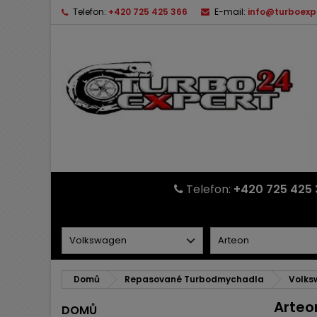
Telefon:
+420 725 425 366
E-mail:
info@turboexp
Telefon:
+420 725 425 
Domů
Repasované Turbodmychadla
Volks
Arteo
DOMŮ