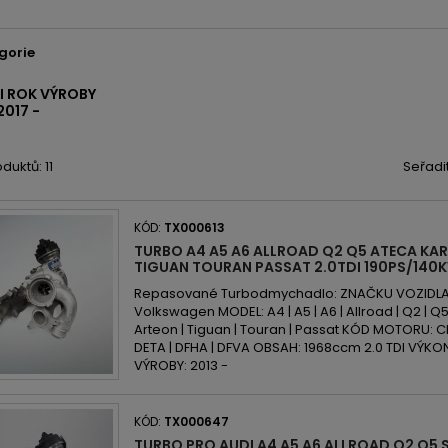
gorie
I ROK VÝROBY
2017 -
duktů: 11
Seřadi
KÓD:
TX000613
TURBO A4 A5 A6 ALLROAD Q2 Q5 ATECA K
TIGUAN TOURAN PASSAT 2.0TDI 190PS/140
Repasované Turbodmychadlo: ZNAČKU VOZIDLA: A
Volkswagen MODEL: A4 | A5 | A6 | Allroad | Q2 | Q5 
Arteon | Tiguan | Touran | Passat KÓD MOTORU: CN
DETA | DFHA | DFVA OBSAH: 1968ccm 2.0 TDI VÝKO
VÝROBY: 2013 -
KÓD:
TX000647
TURBO PRO AUDI A4 A5 A6 ALLROAD Q2 Q5