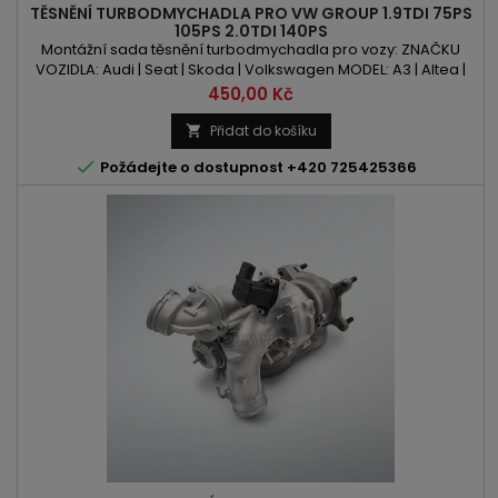
TĚSNĚNÍ TURBODMYCHADLA PRO VW GROUP 1.9TDI 75PS
105PS 2.0TDI 140PS
Montážní sada těsnění turbodmychadla pro vozy: ZNAČKU
VOZIDLA: Audi | Seat | Skoda | Volkswagen MODEL: A3 | Altea |
Leon | Toledo | Fabia | Octavia | Roomster | Superb | Caddy |
Cena
450,00 Kč
Golf | Jetta | Passat | Polo | Touran KÓD MOTORU: BLS | BMM |
BMP | BSU | BVD OBSAH: 1896ccm 1.9TDI | 1968ccm 2.0TDI
Přidat do košíku

VÝKON: 75PS / 55kW | 105PS / 77kW | 140PS / 103kW

Požádejte o dostupnost +420 725425366