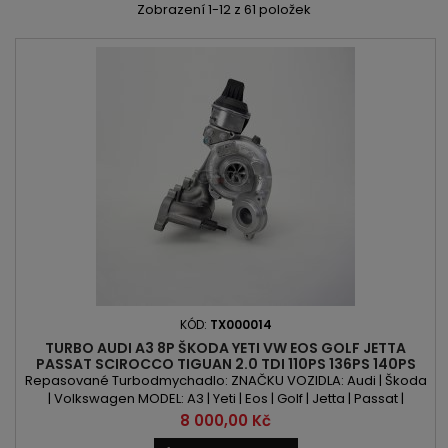
Zobrazení 1-12 z 61 položek
KÓD:
TX000014
TURBO AUDI A3 8P ŠKODA YETI VW EOS GOLF JETTA
PASSAT SCIROCCO TIGUAN 2.0 TDI 110PS 136PS 140PS
143PS
Repasované Turbodmychadlo: ZNAČKU VOZIDLA: Audi | Škoda
| Volkswagen MODEL: A3 | Yeti | Eos | Golf | Jetta | Passat |
Scirocco | Tiguan KÓD MOTORU: CBAA | CBAB | CBAC | CBDA |
Cena
8 000,00 Kč
CBDB | CBDC OBSAH: 1968 ccm 2.0TDI VÝKON: 110PS/81kW |