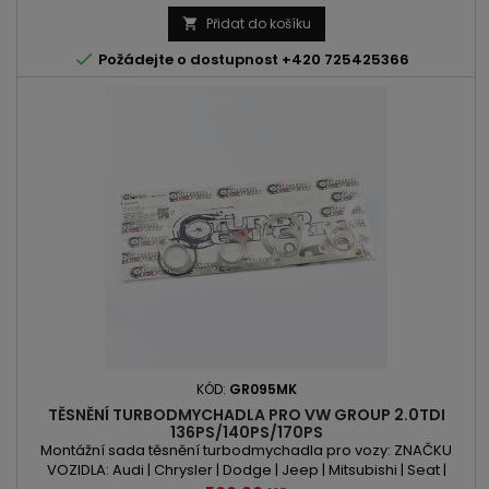
BSW | BTB | BTX | BUK | BVH | BVK OBSAH: 1896ccm 1.9TDI |
1968ccm 2.0TDI VÝKON: 90PS - 150PS | 66kW - 110kW
Přidat do košíku


Požádejte o dostupnost +420 725425366
KÓD:
GR095MK
TĚSNĚNÍ TURBODMYCHADLA PRO VW GROUP 2.0TDI
136PS/140PS/170PS
Montážní sada těsnění turbodmychadla pro vozy: ZNAČKU
VOZIDLA: Audi | Chrysler | Dodge | Jeep | Mitsubishi | Seat |