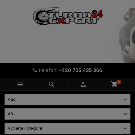
Telefon:
+420 725 425 366
0



shopping_cart