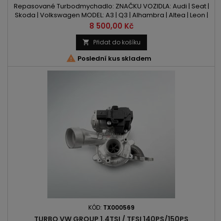
Repasované Turbodmychadlo: ZNAČKU VOZIDLA: Audi | Seat |
Skoda | Volkswagen MODEL: A3 | Q3 | Alhambra | Altea | Leon |
Octavia | Superb | Yeti | Beetle | Caddy | CC | Eos | Golf | Jetta |
Cena
8 500,00 Kč
Passat | Scirocco | Sharan | Tiguan | Touran KÓD MOTORU: CFFA
| CFFB | CFFD | CFFE | CFHA | CFHB | CFHC | CFHE | CFHF | CLCA |
Přidat do košíku

CLCB | CLJA OBSAH: 1968ccm 2.0 TDI...

Poslední kus skladem
KÓD:
TX000569
TURBO VW GROUP 1.4TSI / TFSI 140PS/150PS