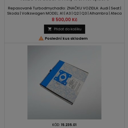
Repasované Turbodmychadlo: ZNAČKU VOZIDLA: Audi | Seat |
Skoda | Volkswagen MODEL: A1 | A3 | Q2 | Q3 | Alhambra | Ateca
| Ibiza | Leon | Kodiaq | Octavia | Superb | Yeti | Beetle | CC | Golf |
Cena
8 500,00 Kč
Jetta | Passat | Polo | Scirocco | Sharan | Tiguan | Touran KÓD
MOTORU: CHPA | CPTA | CZDA | CZEA OBSAH: 1395ccm 1.4 TSI |
Přidat do košíku

TFSI VÝKON: 140PS / 103kW | 150PS / 110kW...

Poslední kus skladem
KÓD:
15.235.01