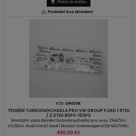
136PS/100kW | 140PS/103kW | 143PS/105kW ROK VÝROBY: 2003 -
Přidat do košíku


Poslední kus skladem
KÓD:
GR003K
TĚSNĚNÍ TURBODMYCHADLA PRO VW GROUP FORD 1.9TDI
/ 2.0TDI 90PS-150PS
Montážní sada těsnění turbodmychadla pro vozy: ZNAČKU
VOZIDLA: Audi | Ford | Seat | Skoda | Volkswagen KÓD MOTORU:
AHF | AJM | ALH | ARL | ASV | ASZ | ATD | AUY | AXR | BEW | BPX | BRT |
Cena
450,00 Kč