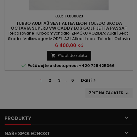
KÓD:
TX000023
TURBO AUDI A3 SEAT ALTEA LEON TOLEDO SKODA
OCTAVIA SUPERB VW CADDY EOS GOLF JETTA PASSAT
TOURAN 2.0TDI 140PS/103KW
Repasované Turbodmychadlo: ZNAČKU VOZIDLA: Audi | Seat |
Skoda | Volkswagen MODEL: A3 | Altea | Leon | Toledo | Octavia
| Superb | Caddy | Eos | Golf | Jetta | Passat | Touran KÓD
Cena
6 400,00 Kč
MOTORU: BMP | BMM | BVD OBSAH: 1968 ccm 2.0 TDI VÝKON:
140PS | 103kW ROK VÝROBY: 2003 -
Přidat do košíku


Požádejte o dostupnost +420 725425366
1
2
3
…
6
Další

ZPĚT NA ZAČÁTEK


PRODUKTY

NAŠE SPOLEČNOST