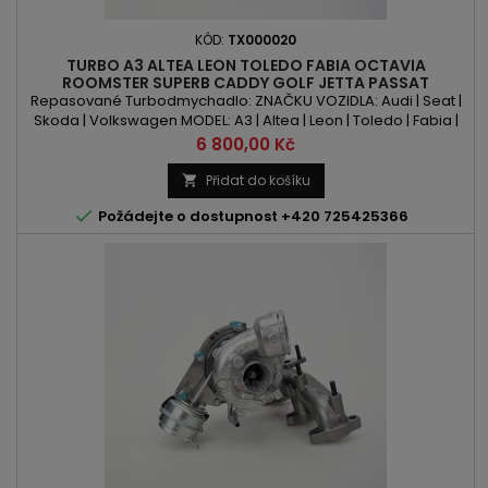
KÓD:
TX000020
TURBO A3 ALTEA LEON TOLEDO FABIA OCTAVIA
ROOMSTER SUPERB CADDY GOLF JETTA PASSAT
TOURAN-1.9 TDI 90PS 100PSM 105PS
Repasované Turbodmychadlo: ZNAČKU VOZIDLA: Audi | Seat |
Skoda | Volkswagen MODEL: A3 | Altea | Leon | Toledo | Fabia |
Octavia | Roomster | Superb | Caddy | Golf | Jetta | Passat |
Cena
6 800,00 Kč
Touran KÓD MOTORU: AVQ | BJB | BKC | BKC | BRU | BRU | BXE |
BXF | BXJ OBSAH: 1896ccm 1.9TDI VÝKON: 90PS/66kW |
Přidat do košíku

100PS/74kW | 105PS/77kW ROK VÝROBY: 2002 -

Požádejte o dostupnost +420 725425366