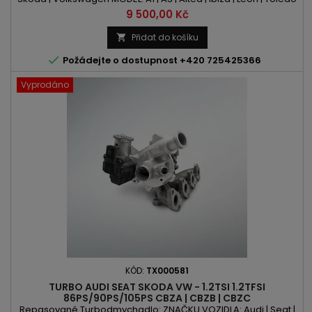
| Fabia | Octavia | Rapid | Roomster | Yeti | Beetle | Caddy | Golf |
Cena
9 500,00 Kč
Jetta | Polo | Touran KÓD MOTORU: CBZA | CBZB | CBZC OBSAH:
1197ccm 1.2 TSI / TFSI VÝKON: 86PS/63kW | 90PS/66kW |
Přidat do košíku

105PS/77kW ROK VÝROBY: 2009 -

Požádejte o dostupnost +420 725425366
Vyprodáno
KÓD:
TX000581
TURBO AUDI SEAT SKODA VW - 1.2TSI 1.2TFSI
86PS/90PS/105PS CBZA | CBZB | CBZC
Repasované Turbodmychadlo: ZNAČKU VOZIDLA: Audi | Seat |