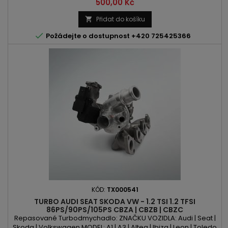
Skoda | Volkswagen MODEL: A3 | TT | Sebring | Avenger |
Cena
500,00 Kč
Caliber | Journey | Compass | Patriot | Grandis | Lancer |
Outlander | Altea I | Leon | Toledo | Octavia | Superb | Yeti | Eos I |
Přidat do košíku

Golf | Jetta | Passat | Passat CC | Scirocco | Tiguan...

Požádejte o dostupnost +420 725425366
KÓD:
TX000541
TURBO AUDI SEAT SKODA VW - 1.2 TSI 1.2 TFSI
86PS/90PS/105PS CBZA | CBZB | CBZC
Repasované Turbodmychadlo: ZNAČKU VOZIDLA: Audi | Seat |
Skoda | Volkswagen MODEL: A1 | A3 | Altea | Ibiza | Leon | Toledo