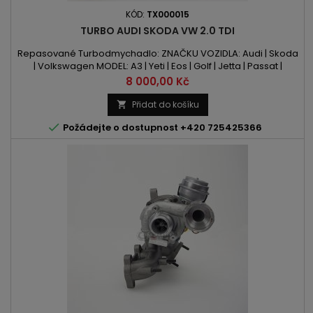
KÓD:
TX000015
TURBO AUDI SKODA VW 2.0 TDI
Repasované Turbodmychadlo: ZNAČKU VOZIDLA: Audi | Skoda
| Volkswagen MODEL: A3 | Yeti | Eos | Golf | Jetta | Passat |
Scirocco | Tiguan KÓD MOTORU: CBAA | CBAB | CBAC | CBDA |
Cena
8 000,00 Kč
CBDB | CBDC OBSAH: 1968 ccm 2.0TDI VÝKON: 110PS / 81kW |
136PS / 100kW | 140PS / 103kW | 143PS / 105kW ROK VÝROBY:
Přidat do košíku

2003 -

Požádejte o dostupnost +420 725425366