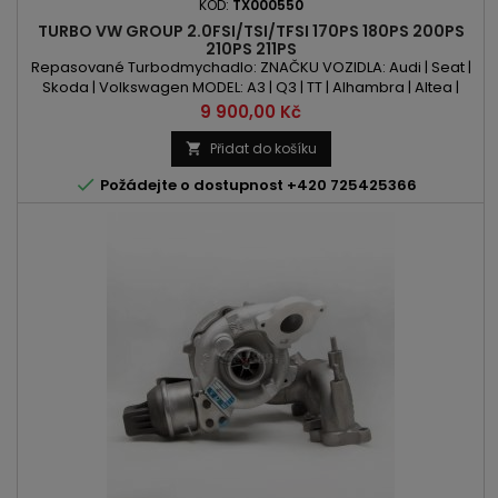
KÓD:
TX000550
TURBO VW GROUP 2.0FSI/TSI/TFSI 170PS 180PS 200PS
210PS 211PS
Repasované Turbodmychadlo: ZNAČKU VOZIDLA: Audi | Seat |
Skoda | Volkswagen MODEL: A3 | Q3 | TT | Alhambra | Altea |
Leon | Octavia | Superb | Beetle | CC | Eos | Golf | Jetta | Passat |
Cena
9 900,00 Kč
Scirocco | Sharan | Tiguan KÓD MOTORU: CAWA | CAWB | CCTA
| CCTB | CCZA | CCZB | CCZC | CCZD OBSAH: 1984ccm 2.0FSI |
Přidat do košíku

2.0TSI | 2.0TFSI VÝKON: 170PS / 125kW | 180PS / 132kW...

Požádejte o dostupnost +420 725425366