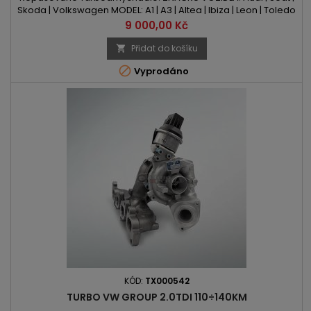
Skoda | Volkswagen MODEL: A1 | A3 | Altea | Ibiza | Leon | Toledo
| Fabia | Octavia | Rapid | Roomster | Yeti | Beetle | Caddy | Golf |
Cena
9 000,00 Kč
Jetta | Polo | Touran KÓD MOTORU: CBZA | CBZB | CBZC OBSAH:
1197ccm 1.2 TSI/TFSIVÝKON: 86PS/63kW | 90PS/66kW |
Přidat do košíku

105PS/77kW ROK VÝROBY: 2009 -

Vyprodáno
KÓD:
TX000542
TURBO VW GROUP 2.0TDI 110÷140KM