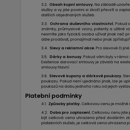
3.2.
Obsah kupní smlouvy.
Na základě uzavře
služby a vy jste povinni si zboží převzít a z
dalších objednaných služeb.
3.3.
Ochrana duševního vlastnictví.
Pokud v
známky, průmyslové vzory, patenty a užitné v
nesmíte jako fyzická osoba užívat jinak než p
dále prodávat, pronajímat nebo jinak zpřístup
3.4.
Slevy a reklamní akce.
Pro slevové či jin
3.5.
Dárky a bonusy.
Pokud vám byly v rámci 
Existence darovací smlouvy je závislá na exi
smlouvy hlavní.
3.6.
Slevové kupony a dárkové poukazy.
Sle
poukazu. Pokud není ujednáno jinak, lze je u
poukazů na dobu jednoho roku od jejich vystav
Platební podmínky
4.1.
Způsoby platby.
Celkovou cenu je možné u
4.2.
Doba pro zaplacení.
Celkovou cenu jste 
být celková cena uhrazena před dodáním zbož
platebních služeb, je celková cena uhrazena p