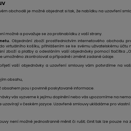
uv
ém obchodě je možné objednat si tak, že nabídku na uzavření smlou
ení možné a považuje se za protinabídku z vaší strany.
rnetu.
Objednání zboží prostřednictvím internetového obchodu 
 do virtuálního košíku, přihlášením se ke svému uživatelskému účt
 zboží a platby a odesláním vaší objednávky pomocí tlačítka „Ob
 umožněno zkontrolovat a případně i změnit zadané údaje.
řijetí vaší objednávky a uzavření smlouvy vám potvrdíme na vaši
ejím obsahu,
ž obsahem jsou i povinně poskytované informace.
dnávky vás vyzveme k jejímu doplnění nebo vás upozorníme na nemo
 uzavírají v českém jazyce. Uzavřené smlouvy ukládáme pro vlastní p
uvy není možné jednostranně měnit či rušit; činit tak lze pouze n