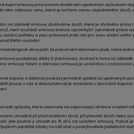
né kupní smlouvy jsme povinni dodat vám ujednaným způsobem obj
aplatit nám celkovou cenu, která je tvořena cenou objednaného zbož
ám na základě smlouvy dodáváme zboží, které je chráněno právy du
zory), není součástí smlouvy licence opravňující vykonávat práva d
ro osobní potřebu a jako právnická jinak než pro svou vlastní vnitř
ňovat třetím osobám.
é marketingové akce platí, že pokud není stanoveno jinak, nelze jedn
smlouvy poskytnuty dárky či jiné bonusy, dochází k tomu na základě
stenci smlouvy hlavní a darovací smlouva je uzavírána s rozvazovac
vové kupony a dárkové poukazy je možné uplatnit za ujednaných 
platnit pouze u nás a doba platnosti je omezena u slevových kupon
ení.
hradit způsoby, které naleznete na odpovídající stránce v našem 
povinni uhradit buď před dodáním zboží, při převzetí zboží, nebo p
í, jste povinni ji uhradit do 15 dnů od uzavření smlouvy. Pokud j
řipsáním peněžité částky na náš účet u poskytovatele platebních služ