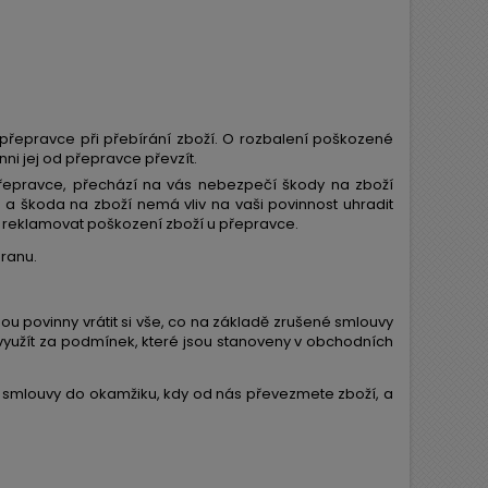
e i přepravce při přebírání zboží. O rozbalení poškozené
nni jej od přepravce převzít.
epravce, přechází na vás nebezpečí škody na zboží
 škoda na zboží nemá vliv na vaši povinnost uhradit
ě reklamovat poškození zboží u přepravce.
ranu.
 povinny vrátit si vše, co na základě zrušené smlouvy
 využít za podmínek, které jsou stanoveny v obchodních
smlouvy do okamžiku, kdy od nás převezmete zboží, a