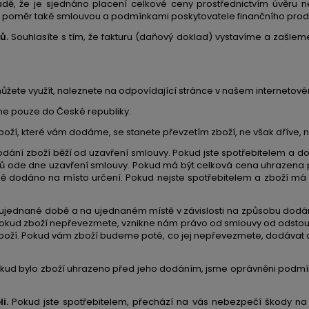
dě, že je sjednáno placení celkové ceny prostřednictvím úvěru n
nto poměr také smlouvou a podmínkami poskytovatele finančního prod
ů.
Souhlasíte s tím, že fakturu (daňový doklad) vystavíme a zašle
ůžete využít, naleznete na odpovídající stránce v našem interneto
 pouze do České republiky.
oží, které vám dodáme, se stanete převzetím zboží, ne však dříve, n
ání zboží běží od uzavření smlouvy. Pokud jste spotřebitelem a 
nů ode dne uzavření smlouvy. Pokud má být celková cena uhrazena 
bě dodáno na místo určení. Pokud nejste spotřebitelem a zboží m
 v ujednané době a na ujednaném místě v závislosti na způsobu dod
í. Pokud zboží nepřevezmete, vznikne nám právo od smlouvy od odst
zboží. Pokud vám zboží budeme poté, co jej nepřevezmete, dodáva
kud bylo zboží uhrazeno před jeho dodáním, jsme oprávněni podmínit
i.
Pokud jste spotřebitelem, přechází na vás nebezpečí škody na 