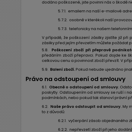
dodáno poškozené, jste povinni nás o škodě ne
5.7.1.
emailem na naší e-mailové adre
5.7.2.
osobně v kterékoli naší provozo
5.7.3.
telefonicky na našem telefonním 
V případě, že poškození zásilky zjistíte již p
zásilky před jejím převzetím můžete požádat pře
5.8.
Poškození zboží při přepravě podnikate
předáním zboží přepravci. Pokud dojde ke š
celkovou cenu a povinnost zboží převzít. V p
5.9.
Balení zboží.
Pokud nebude ujednáno jina
Právo na odstoupení od smlouvy
6.1.
Obecně o odstoupení od smlouvy.
Odstou
poskytly. Odstoupením od smlouvy se ruší i na
podmínkách, nebo pokud tak stanoví právní př
6.2.
Naše právo odstoupit od smlouvy.
My má
to z důvodů:
6.2.1.
vyčerpání zásob objednaného zb
6.2.2.
nepřevzetí zboží při jeho dodání