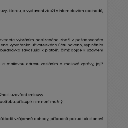
vy, kterou je vystavení zboží v internetovém obchodě,
provedete vybráním nabízeného zboží v požadovaném
u nebo vytvořením uživatelského účtu nového, vyplněním
jednávka zavazující k platbě“, čímž dojde k uzavření
 e-mailovou adresu zasláním e-mailové zprávy, jejíž
žnost uzavření smlouvy.
otřebu, přístup k nim není možný.
a základě vzájemné dohody, případně pokud tak stanoví