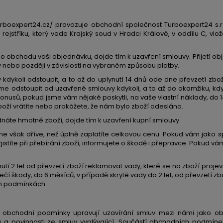
rboexpert24.cz/ provozuje obchodní společnost Turboexpert24 s.r.
ejstříku, který vede Krajský soud v Hradci Králové, v oddílu C, vl
ho obchodu vaši objednávku, dojde tím k uzavření smlouvy. Přijetí 
 nebo později v závislosti na vybraném způsobu platby.
dykoli odstoupit, a to až do uplynutí 14 dnů ode dne převzetí zbo
 odstoupit od uzavřené smlouvy kdykoli, a to až do okamžiku, kd
onusů, pokud jsme vám nějaké poskytli, na vaše vlastní náklady, do
oží vrátíte nebo prokážete, že nám bylo zboží odesláno.
áte hmotné zboží, dojde tím k uzavření kupní smlouvy.
 ne však dříve, než úplně zaplatíte celkovou cenu. Pokud vám jako
zjistíte při přebírání zboží, informujete o škodě i přepravce. Pokud
tí 2 let od převzetí zboží reklamovat vady, které se na zboží projev
čí škody, do 6 měsíců, v případě skryté vady do 2 let, od převzetí z
ch podmínkách.
 obchodní podmínky upravují uzavírání smluv mezi námi jako o
a povinnosti ze smluv vyplývající. Součástí obchodních podmíne