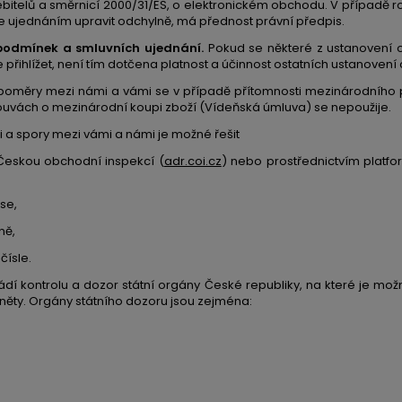
řebitelů a směrnicí 2000/31/ES, o elektronickém obchodu. V případ
lze ujednáním upravit odchylně, má přednost právní předpis.
podmínek a smluvních ujednání.
Pokud se některé z ustanovení
řihlížet, není tím dotčena platnost a účinnost ostatních ustanoven
poměry mezi námi a vámi se v případě přítomnosti mezinárodního 
ouvách o mezinárodní koupi zboží (Vídeňská úmluva) se nepoužije.
i a spory mezi vámi a námi je možné řešit
eskou obchodní inspekcí (
adr.coi.cz
) nebo prostřednictvím platfo
se,
ně,
čísle.
dí kontrolu a dozor státní orgány České republiky, na které je možn
ěty. Orgány státního dozoru jsou zejména: