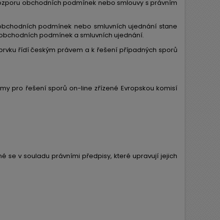
ě rozporu obchodních podmínek nebo smlouvy s právním
 obchodních podmínek nebo smluvních ujednání stane
í obchodních podmínek a smluvních ujednání.
prvku řídí českým právem a k řešení případných sporů
rmy pro řešení sporů on-line zřízené Evropskou komisí
é se v souladu právními předpisy, které upravují jejich