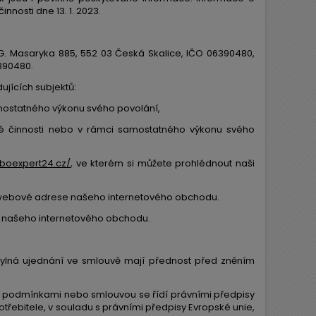
osti dne 13. 1. 2023.
 G. Masaryka 885, 552 03 Česká Skalice, IČO 06390480,
6390480.
ujících subjektů:
samostatného výkonu svého povolání,
ské činnosti nebo v rámci samostatného výkonu svého
rboexpert24.cz/
, ve kterém si můžete prohlédnout naši
na webové adrese našeho internetového obchodu.
e našeho internetového obchodu.
ylná ujednání ve smlouvě mají přednost před zněním
 podmínkami nebo smlouvou se řídí právními předpisy
řebitele, v souladu s právními předpisy Evropské unie,