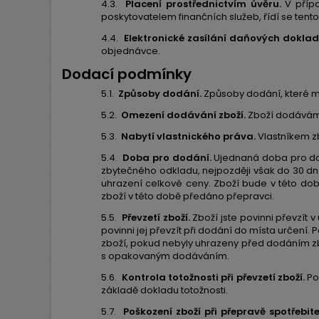
4.3.
Placení prostřednictvím úvěru.
V přípa
poskytovatelem finančních služeb, řídí se te
4.4.
Elektronické zasílání daňových doklad
objednávce.
Dodací podmínky
5.1.
Způsoby dodání.
Způsoby dodání, které m
5.2.
Omezení dodávání zboží.
Zboží dodáváme
5.3.
Nabytí vlastnického práva.
Vlastníkem zb
5.4.
Doba pro dodání.
Ujednaná doba pro dod
zbytečného odkladu, nejpozději však do 30 d
uhrazení celkové ceny. Zboží bude v této do
zboží v této době předáno přepravci.
5.5.
Převzetí zboží.
Zboží jste povinni převzít
povinni jej převzít při dodání do místa určen
zboží, pokud nebyly uhrazeny před dodáním 
s opakovaným dodáváním.
5.6.
Kontrola totožnosti při převzetí zboží.
Po
základě dokladu totožnosti.
5.7.
Poškození zboží při přepravě spotřebitel