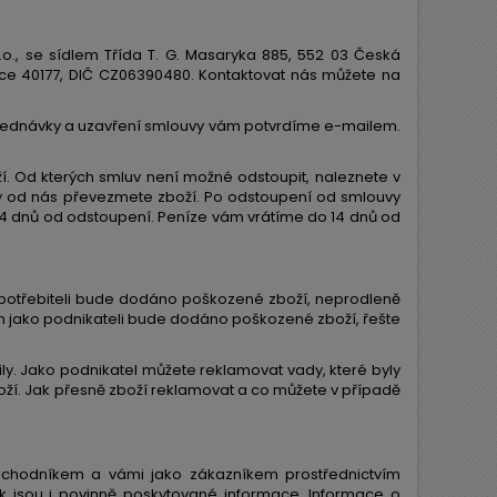
o., se sídlem Třída T. G. Masaryka 885, 552 03 Česká
ožce 40177, DIČ CZ06390480. Kontaktovat nás můžete na
objednávky a uzavření smlouvy vám potvrdíme e-mailem.
ží. Od kterých smluv není možné odstoupit, naleznete v
y od nás převezmete zboží. Po odstoupení od smlouvy
 14 dnů od odstoupení. Peníze vám vrátíme do 14 dnů od
 spotřebiteli bude dodáno poškozené zboží, neprodleně
 vám jako podnikateli bude dodáno poškozené zboží, řešte
ily. Jako podnikatel můžete reklamovat vady, které byly
boží. Jak přesně zboží reklamovat a co můžete v případě
bchodníkem a vámi jako zákazníkem prostřednictvím
k jsou i povinně poskytované informace. Informace o