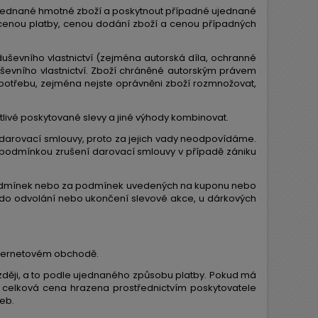
ednané hmotné zboží a poskytnout případné ujednané
í, cenou platby, cenou dodání zboží a cenou případných
ševního vlastnictví (zejména autorská díla, ochranné
uševního vlastnictví. Zboží chráněné autorským právem
ní potřebu, zejména nejste oprávněni zboží rozmnožovat,
otlivé poskytované slevy a jiné výhody kombinovat.
 darovací smlouvy, proto za jejich vady neodpovídáme.
í podmínkou zrušení darovací smlouvy v případě zániku
podmínek nebo za podmínek uvedených na kuponu nebo
ů do odvolání nebo ukončení slevové akce, u dárkových
internetovém obchodě.
ozději, a to podle ujednaného způsobu platby. Pokud má
e celková cena hrazena prostřednictvím poskytovatele
eb.