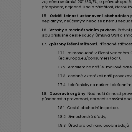
zejména směrnicí 2011/83/EU, o právech spot
předpisem, nejedná-li se o záležitost, kterou 
1.5.
Oddělitelnost ustanovení obchodních 
neplatným, neúčinným nebo se k němu nebude p
1.6.
Vztahy s mezinárodním prvkem.
Právní 
jsou příslušné české soudy. Úmluva OSN o sml
1.7.
Způsoby řešení stížností.
Případné stížnost
1.7.1.
mimosoudně v řízení vedeném Č
(
ec.europa.eu/consumers/odr),
1.7.2.
emailem na naší e-mailové adre
1.7.3.
osobně v kterékoli naší provozov
1.7.4.
telefonicky na našem telefonním 
1.8.
Dozorové orgány.
Nad naší činností prová
působnost a pravomoci, obracet se svými podn
1.8.1.
Česká obchodní inspekce,
1.8.2.
živnostenské úřady,
1.8.3.
Úřad pro ochranu osobní údajů.