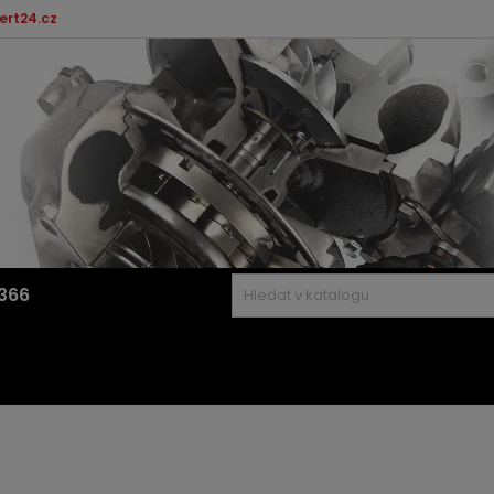
ert24.cz
366