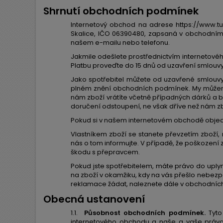
Shrnutí obchodních podmínek
Internetový obchod na adrese https://www.tu
Skalice, IČO 06390480, zapsaná v obchodním r
našem e-mailu nebo telefonu.
Jakmile odešlete prostřednictvím internetové
Platbu proveďte do 15 dnů od uzavření smlouvy
Jako spotřebitel můžete od uzavřené smlouvy k
plném znění obchodních podmínek. My můžeme
nám zboží vrátíte včetně případných dárků a b
doručení odstoupení, ne však dříve než nám zb
Pokud si v našem internetovém obchodě objedn
Vlastníkem zboží se stanete převzetím zboží,
nás o tom informujte. V případě, že poškození 
škodu s přepravcem.
Pokud jste spotřebitelem, máte právo do uplynu
na zboží v okamžiku, kdy na vás přešlo nebezpe
reklamace žádat, naleznete dále v obchodní
Obecná ustanovení
1.1.
Působnost obchodních podmínek.
Tyto
internetového obchodu a naše a vaše práva 