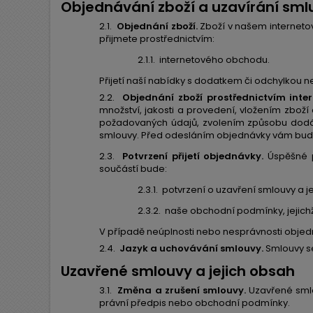
Objednávání zboží a uzavírání sml
2.1.
Objednání zboží.
Zboží v našem internetov
přijmete prostřednictvím:
2.1.1.
internetového obchodu.
Přijetí naší nabídky s dodatkem či odchylkou n
2.2.
Objednání zboží prostřednictvím inte
množství, jakosti a provedení, vložením zboží
požadovaných údajů, zvolením způsobu dodání
smlouvy. Před odesláním objednávky vám bude
2.3.
Potvrzení přijetí objednávky.
Úspěšné p
součástí bude:
2.3.1.
potvrzení o uzavření smlouvy a j
2.3.2.
naše obchodní podmínky, jejich
V případě neúplnosti nebo nesprávnosti obje
2.4.
Jazyk a uchovávání smlouvy.
Smlouvy se
Uzavřené smlouvy a jejich obsah
3.1.
Změna a zrušení smlouvy.
Uzavřené smlo
právní předpis nebo obchodní podmínky.