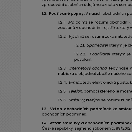
zpracování osobních údajů naleznete v samos
1.2.
Používané pojmy.
V našich obchodních po
1.2.1.
My
, ččímž se rozumí obchodník, 
zapsaná v obchodním rejstříku, který v
1.2.2.
Vy
, čímž se rozumí zákazník, ted
1.2.2.1.
Spotřebitel
, kterým je 
1.2.2.2.
Podnikatel
, kterým j
povolání.
1.2.3.
Internetový obchod
, tedy naše
nabídku a objednat zboží z našeho so
1.2.4.
E-mail
, tedy elektronická pošta
1.2.5.
Telefon
, pomocí kterého je možn
1.2.6.
Smlouvy
, kterými se rozumí kupn
1.3.
Vztah obchodních podmínek ke smlou
obchodních podmínek.
1.4.
Vztah smlouvy a obchodních podmínek
České republiky, zejména zákonem č. 89/2012 S