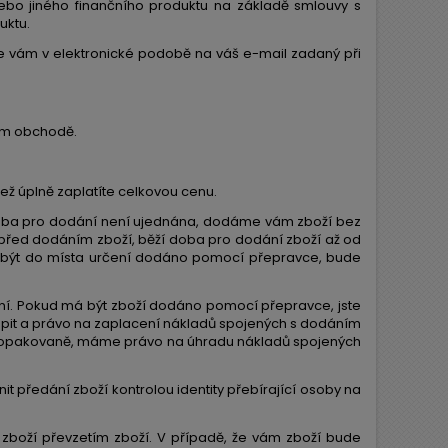
ebo jiného finančního produktu na základě smlouvy s
uktu.
me vám v elektronické podobě na váš e-mail zadaný při
vém obchodě.
ež úplně zaplatíte celkovou cenu.
doba pro dodání není ujednána, dodáme vám zboží bez
před dodáním zboží, běží doba pro dodání zboží až od
á být do místa určení dodáno pomocí přepravce, bude
ání. Pokud má být zboží dodáno pomocí přepravce, jste
oupit a právo na zaplacení nákladů spojených s dodáním
t opakovaně, máme právo na úhradu nákladů spojených
 předání zboží kontrolou identity přebírající osoby na
zboží převzetím zboží. V případě, že vám zboží bude