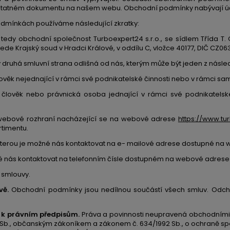
tatném dokumentu na našem webu. Obchodní podmínky nabývají účinn
dmínkách používáme následující zkratky:
tedy obchodní společnost Turboexpert24 s.r.o., se sídlem Třída T.
ede Krajský soud v Hradci Králové, v oddílu C, vložce 40177, DIČ CZ0
y druhá smluvní strana odlišná od nás, kterým může být jeden z násled
člověk nejednající v rámci své podnikatelské činnosti nebo v rámci 
e člověk nebo právnická osoba jednající v rámci své podnikatel
 webové rozhraní nacházející se na webové adrese
https://www.tu
rtimentu.
, kterou je možné nás kontaktovat na e- mailové adrese dostupné 
é nás kontaktovat na telefonním čísle dostupném na webové adres
í smlouvy.
vě.
Obchodní podmínky jsou nedílnou součástí všech smluv. Odch
 k právním předpisům.
Práva a povinnosti neupravená obchodními
b., občanským zákoníkem a zákonem č. 634/1992 Sb., o ochraně spot