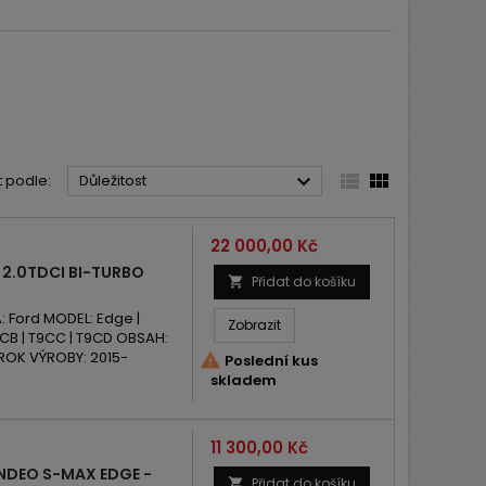



t podle:
Důležitost
Cena
22 000,00 Kč
2.0TDCI BI-TURBO
Přidat do košíku

Ford MODEL: Edge |
Zobrazit
CB | T9CC | T9CD OBSAH:
 ROK VÝROBY: 2015-

Poslední kus
skladem
Cena
11 300,00 Kč
NDEO S-MAX EDGE -
Přidat do košíku
