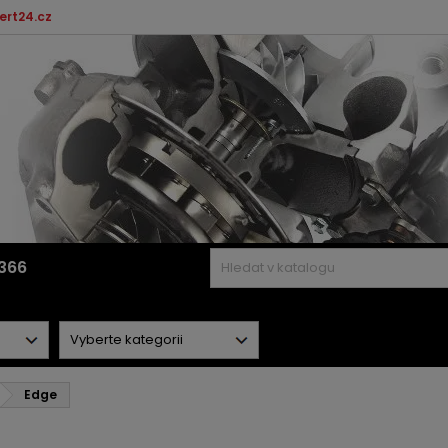
ert24.cz
366
Edge