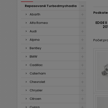
Repasované Turbodmychadla
Podkate
Abarth
EDGE I
Alfa Romeo
201
Audi
Alpina
Počet pro
Bentley
BMW
Cadillac
Caterham
Chevrolet
Chrysler
Citroen
Cupra