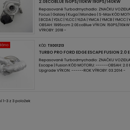
2.0ECOBLUE 150PS/110KW 190PS/140KW
Repasované Turbodmychadlo: ZNAČKU VOZIDLA:
Focus | Galaxy | Kuga | Mondeo | S-Max KÓD MO
| BCDA | YDLC | YLCC | YLDA | YMCA | YMCB | YMCC |
OBSAH: 1995ccm 2.0EcoBlue VÝKON: 150PS/110kW
VÝROBY: 2018 -
dáno
KÓD:
TX001213
TURBO PRO FORD EDGE ESCAPE FUSION 2.0
Repasované Turbodmychadlo: ZNAČKU VOZIDLA: 
Escape | Fusion KÓD MOTORU: ------OBSAH: 2.0 E
Upgrade VÝKON: ------ROK VÝROBY: 03.2014 -
 1-3 z 3 položek