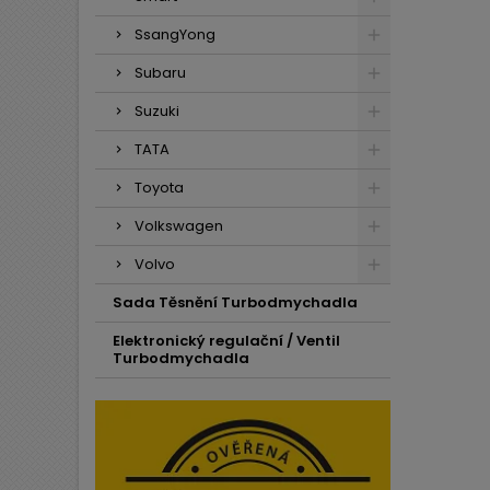
SsangYong
Subaru
Suzuki
TATA
Toyota
Volkswagen
Volvo
Sada Těsnění Turbodmychadla
Elektronický regulační / Ventil
Turbodmychadla