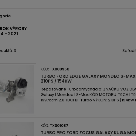
gorie
I ROK VÝROBY
4 - 2021
duktů: 3
Seřadi
KÓD:
TX000950
TURBO FORD EDGE GALAXY MONDEO S-MAX 
210PS / 154KW
Repasované Turbodmychadlo: ZNAČKU VOZIDLA: 
Galaxy | Mondeo | S-Max KÓD MOTORU: T9CA | T9
1997ccm 2.0 TDCi Bi-Turbo VÝKON: 210PS | 154kW
KÓD:
TX001087
TURBO PRO FORD FOCUS GALAXY KUGA MO