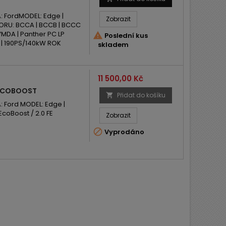
 FordMODEL: Edge |
Zobrazit
TORU: BCCA | BCCB | BCCC
 YMDA | Panther PC LP

Poslední kus
 | 190PS/140kW ROK
skladem
Cena
11 500,00 Kč
 ECOBOOST
Přidat do košíku

Ford MODEL: Edge |
coBoost / 2.0 FE
Zobrazit

Vyprodáno