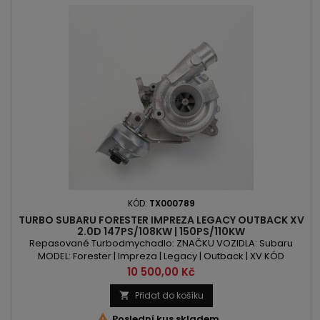
KÓD:
TX000789
TURBO SUBARU FORESTER IMPREZA LEGACY OUTBACK XV
2.0D 147PS/108KW | 150PS/110KW
Repasované Turbodmychadlo: ZNAČKU VOZIDLA: Subaru
MODEL: Forester | Impreza | Legacy | Outback | XV KÓD
MOTORU: EE20Z OBSAH: 1998ccm 2.0d VÝKON: 147PS/108kW |
Cena
10 500,00 Kč
150PS/110kW ROK VÝROBY: 2008 -
Přidat do košíku


Poslední kus skladem