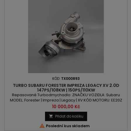
KÓD:
TX000893
TURBO SUBARU FORESTER IMPREZA LEGACY XV 2.0D
147PS/108KW | 150PS/110KW
Repasované Turbodmychadlo: ZNAČKU VOZIDLA: Subaru
MODEL: Forester | Impreza | Legacy | XV KÓD MOTORU: EE20Z
OBSAH: 1998ccm 2.0d VÝKON: 147PS/108kW | 150PS/110kW ROK
Cena
10 000,00 Kč
VÝROBY: 2008 -
Přidat do košíku


Poslední kus skladem