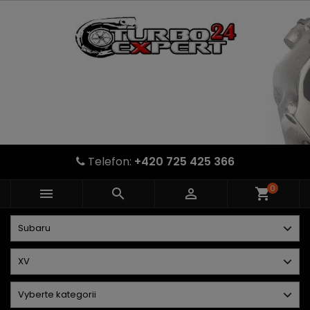
Telefon:
+420 725 425 366
0



shopping_cart