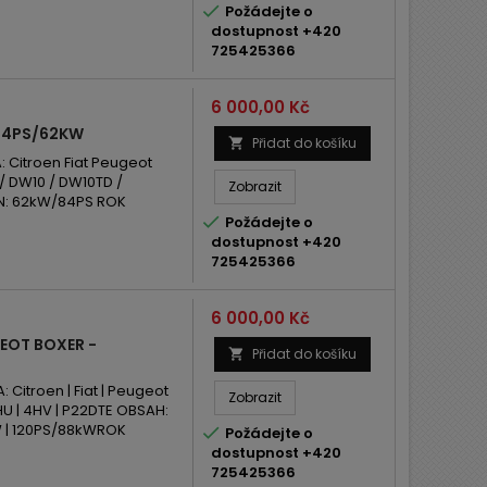

Požádejte o
dostupnost +420
725425366
Cena
6 000,00 Kč
 84PS/62KW
Přidat do košíku

Citroen Fiat Peugeot
 DW10 / DW10TD /
Zobrazit
ON: 62kW/84PS ROK

Požádejte o
dostupnost +420
725425366
Cena
6 000,00 Kč
EOT BOXER -
Přidat do košíku

itroen | Fiat | Peugeot
Zobrazit
U | 4HV | P22DTE OBSAH:
kW | 120PS/88kWROK

Požádejte o
dostupnost +420
725425366