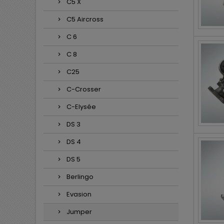
C5 X
C5 Aircross
C 6
C 8
C25
C-Crosser
C-Elysée
DS 3
DS 4
DS 5
Berlingo
Evasion
Jumper