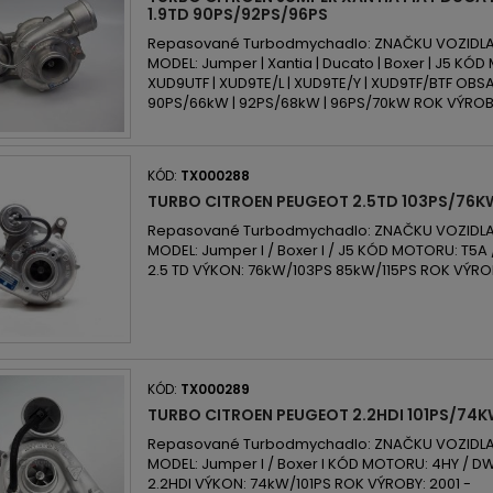
1.9TD 90PS/92PS/96PS
Repasované Turbodmychadlo: ZNAČKU VOZIDLA: Ci
MODEL: Jumper | Xantia | Ducato | Boxer | J5 KÓD
XUD9UTF | XUD9TE/L | XUD9TE/Y | XUD9TF/BTF OBS
90PS/66kW | 92PS/68kW | 96PS/70kW ROK VÝROBY
KÓD:
TX000288
TURBO CITROEN PEUGEOT 2.5TD 103PS/76K
Repasované Turbodmychadlo: ZNAČKU VOZIDLA:
MODEL: Jumper I / Boxer I / J5 KÓD MOTORU: T5
2.5 TD VÝKON: 76kW/103PS 85kW/115PS ROK VÝROB
KÓD:
TX000289
TURBO CITROEN PEUGEOT 2.2HDI 101PS/74
Repasované Turbodmychadlo: ZNAČKU VOZIDLA:
MODEL: Jumper I / Boxer I KÓD MOTORU: 4HY / D
2.2HDI VÝKON: 74kW/101PS ROK VÝROBY: 2001 -