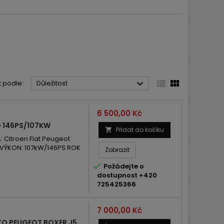



t podle:
Důležitost
Cena
6 500,00 Kč
D 146PS/107KW
Přidat do košíku

Citroen Fiat Peugeot
 VÝKON: 107kW/146PS ROK
Zobrazit

Požádejte o
dostupnost +420
725425366
Cena
7 000,00 Kč
TO PEUGEOT BOXER J5