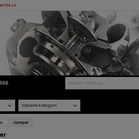
ert24.cz
366
en
Jumper
er