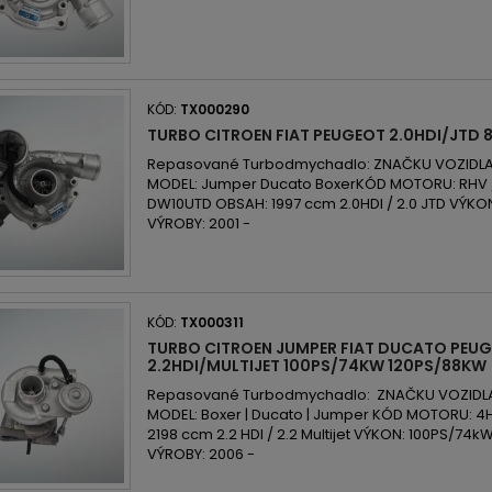
KÓD:
TX000290
TURBO CITROEN FIAT PEUGEOT 2.0HDI/JTD
Repasované Turbodmychadlo: ZNAČKU VOZIDLA: 
MODEL: Jumper Ducato BoxerKÓD MOTORU: RHV /
DW10UTD OBSAH: 1997 ccm 2.0HDI / 2.0 JTD VÝK
VÝROBY: 2001 -
KÓD:
TX000311
TURBO CITROEN JUMPER FIAT DUCATO PEUG
2.2HDI/MULTIJET 100PS/74KW 120PS/88KW
Repasované Turbodmychadlo: ZNAČKU VOZIDLA: C
MODEL: Boxer | Ducato | Jumper KÓD MOTORU: 4H
2198 ccm 2.2 HDI / 2.2 Multijet VÝKON: 100PS/74
VÝROBY: 2006 -