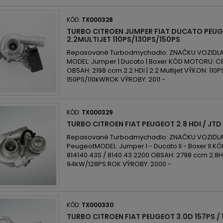
KÓD:
TX000328
TURBO CITROEN JUMPER FIAT DUCATO PEUG
2.2MULTIJET 110PS/130PS/150PS
Repasované Turbodmychadlo: ZNAČKU VOZIDLA: Ci
MODEL: Jumper | Ducato | Boxer KÓD MOTORU: C81 |
OBSAH: 2198 ccm 2.2 HDI | 2.2 Multijet VÝKON: 110
150PS/110kWROK VÝROBY: 2011 -
KÓD:
TX000329
TURBO CITROEN FIAT PEUGEOT 2.8 HDI / JT
Repasované Turbodmychadlo: ZNAČKU VOZIDLA: C
PeugeotMODEL: Jumper I - Ducato II - Boxer II 
814140.43S / 8140.43.2200 OBSAH: 2798 ccm 2.8
94kW/128PS ROK VÝROBY: 2000 -
KÓD:
TX000330
TURBO CITROEN FIAT PEUGEOT 3.0D 157PS / 