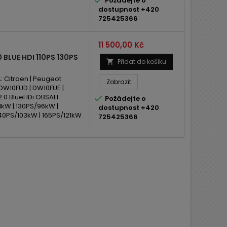

Požádejte o
dostupnost +420
725425366
Cena
11 500,00 Kč
BLUE HDI 110PS 130PS
Přidat do košíku

Citroen | Peugeot
Zobrazit
DW10FUD | DW10FUE |
.0 BlueHDi OBSAH:

Požádejte o
1kW | 130PS/96kW |
dostupnost +420
40PS/103kW | 165PS/121kW
725425366