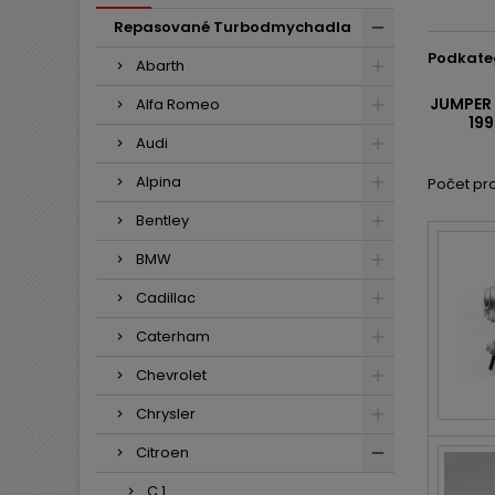
Repasované Turbodmychadla
Podkate
Abarth
JUMPER 
Alfa Romeo
199
Audi
Alpina
Počet pro
Bentley
BMW
Cadillac
Caterham
Chevrolet
Chrysler
Citroen
C 1