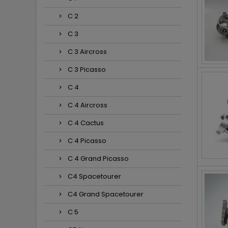
C 2
C 3
C 3 Aircross
C 3 Picasso
C 4
C 4 Aircross
C 4 Cactus
C 4 Picasso
C 4 Grand Picasso
C4 Spacetourer
C4 Grand Spacetourer
C 5