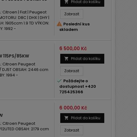
Přidat do košíku

troen | Fiat | Peugeot
Zobrazit
 MOTORU: D8C | DHX | DHY |
AH: 1905ccm 1.9 TD VÝKON:

Poslední kus
: 1992 -
skladem
Cena
6 500,00 Kč
W 115PS/85KW
Přidat do košíku

 Citroen Peugeot
A / DJ5T OBSAH: 2446 ccm
Zobrazit
Y: 1994 -

Požádejte o
dostupnost +420
725425366
Cena
6 000,00 Kč
KW
Přidat do košíku

 Citroen Peugeot
W12UTED OBSAH: 2179 ccm
Zobrazit