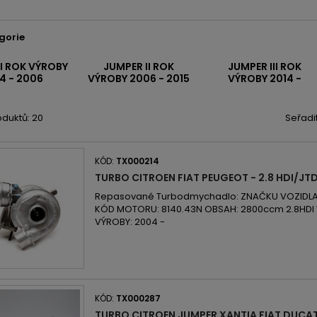
gorie
I ROK VÝROBY
JUMPER II ROK
JUMPER III ROK
4 - 2006
VÝROBY 2006 - 2015
VÝROBY 2014 -
duktů: 20
Seřadi
KÓD:
TX000214
TURBO CITROEN FIAT PEUGEOT - 2.8 HDI/JT
Repasované Turbodmychadlo: ZNAČKU VOZIDLA: 
KÓD MOTORU: 8140.43N OBSAH: 2800ccm 2.8HDI
VÝROBY: 2004 -
KÓD:
TX000287
TURBO CITROEN JUMPER XANTIA FIAT DUCA