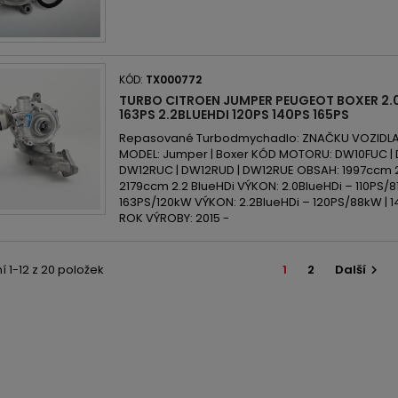
KÓD:
TX000772
TURBO CITROEN JUMPER PEUGEOT BOXER 2.0 
163PS 2.2BLUEHDI 120PS 140PS 165PS
Repasované Turbodmychadlo: ZNAČKU VOZIDLA: 
MODEL: Jumper | Boxer KÓD MOTORU: DW10FUC | 
DW12RUC | DW12RUD | DW12RUE OBSAH: 1997ccm 2
2179ccm 2.2 BlueHDi VÝKON: 2.0BlueHDi – 110PS/8
163PS/120kW VÝKON: 2.2BlueHDi – 120PS/88kW | 1
ROK VÝROBY: 2015 -
 1-12 z 20 položek
1
2
Další
