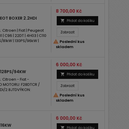
Cena
8 700,00 Kč
EOT BOXER 2.2HDI
Přidat do košíku

troen | Fiat | Peugeot
Zobrazit
 C96 | 22DT | 4H03 | C110
PS/81kW | 130PS/96kW |

Poslední kus
skladem
Cena
6 000,00 Kč
D 128PS/94KW
Přidat do košíku

itroen - Fiat -
KÓD MOTORU: F28DTCR /
Zobrazit
HDI/2.8JTDVÝKON:

Poslední kus
skladem
Cena
6 000,00 Kč
116KW
Přidat do košíku
