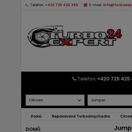
Telefon:
+420 725 425 366
E-mail:
info@turboexp
Telefon:
+420 725 425 
Domů
Repasované Turbodmychadla
Citro
Jump
DOMŮ