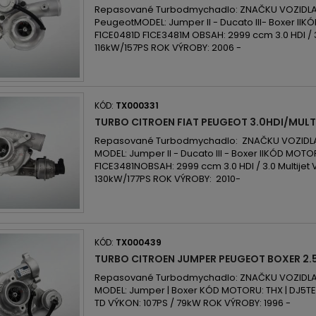
Repasované Turbodmychadlo: ZNAČKU VOZIDLA: C
PeugeotMODEL: Jumper II - Ducato III- Boxer II
F1CE0481D F1CE3481M OBSAH: 2999 ccm 3.0 HDI / 3
116kW/157PS ROK VÝROBY: 2006 -
KÓD:
TX000331
TURBO CITROEN FIAT PEUGEOT 3.0HDI/MULT
Repasované Turbodmychadlo: ZNAČKU VOZIDLA:
MODEL: Jumper II - Ducato III - Boxer IIKÓD MOTOR
F1CE3481NOBSAH: 2999 ccm 3.0 HDI / 3.0 Multijet
130kW/177PS ROK VÝROBY: 2010-
KÓD:
TX000439
TURBO CITROEN JUMPER PEUGEOT BOXER 2.
Repasované Turbodmychadlo: ZNAČKU VOZIDLA: 
MODEL: Jumper | Boxer KÓD MOTORU: THX | DJ5T
TD VÝKON: 107PS / 79kW ROK VÝROBY: 1996 -