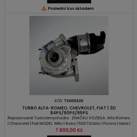

Poslední kus skladem
KÓD:
TX000320
TURBO ALFA-ROMEO, CHEVROLET, FIAT 1.3D
84PS/90PS/95PS
Repasované Turbodmychadlo: ZNAČKU VOZIDLA: Alfa Romeo
| Chevrolet | Fiat MODEL: Mito | Aveo | 500 | Doblo | Fiorino | Idea |
Punto | Punto Evo | Qubo | Strada | Musa | Ypsilon | Astra |
Cena
7 800,00 Kč
Combo | Corsa | Meriva KÓD MOTORU: LSF | A 13 DTE | A 13 FD | A