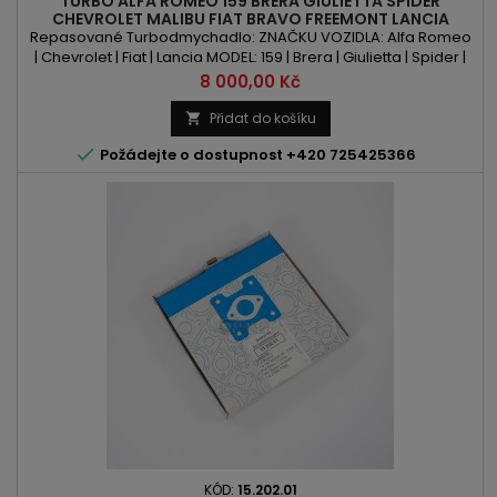
TURBO ALFA ROMEO 159 BRERA GIULIETTA SPIDER
CHEVROLET MALIBU FIAT BRAVO FREEMONT LANCIA
DELTA 2.0D/JTDM/MULTIJET
Repasované Turbodmychadlo: ZNAČKU VOZIDLA: Alfa Romeo
| Chevrolet | Fiat | Lancia MODEL: 159 | Brera | Giulietta | Spider |
Malibu | Bravo | Freemont | Delta KÓD MOTORU: LBS | 198 A5.000
Cena
8 000,00 Kč
| 198 A8.000 | 844 A2.000 | 939 B3.000 | 940 A4.000 | 940 B4.000 |
940 A7.000 |940 B9.000 OBSAH: 1956ccm 2.0D | 2.0JTDM 2.0
Přidat do košíku

Multijet VÝKON: 160PS/118kW | 163PS/120kW |...

Požádejte o dostupnost +420 725425366
KÓD:
15.202.01