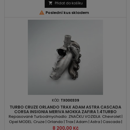
13 DTR | Z 13 DTE | 199 B1.000 | 199 A3.000 | 199 B4.000 OBSAH: 1248
Přidat do košíku

ccm 1.3D | 1.3 JTDM | 1.3 Multijet |...

Poslední kus skladem
KÓD:
TX000339
TURBO CRUZE ORLANDO TRAX ADAM ASTRA CASCADA
CORSA INSIGNIA MERIVA MOKKA ZAFIRA 1.4TURBO
100PS/120PS/140PS/150PS
Repasované Turbodmychadlo: ZNAČKU VOZIDLA: Chevrolet |
Opel MODEL: Cruze | Orlando | Trax | Adam | Astra | Cascada |
Corsa | Insignia | Meriva | Mokka | Zafira KÓD MOTORU: A14NEL |
Cena
8 200,00 Kč