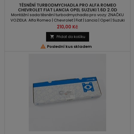
TĚSNĚNÍ TURBODMYCHADLA PRO ALFA ROMEO
CHEVROLET FIAT LANCIA OPEL SUZUKI 1.6D 2.0D
Montážní sada těsnění turbodmychadla pro vozy: ZNAČKU
VOZIDLA: Alfa Romeo | Chevrolet | Fiat | Lancia | Opel | Suzuki
MODEL: 159 | Brera | Giulietta | Spider | Malibu | Bravo | Doblo |
Cena
210,00 Kč
Ducato | Freemont | Linea | Sedici | Scudo | Delta | Astra |
Cascada | Combo | Insignia | Zafira Tourer | SX4 KÓD MOTORU:
Přidat do košíku

LBS | D20AA | A20DTC | A20DTH | A20DTJ | A20FD |...

Poslední kus skladem