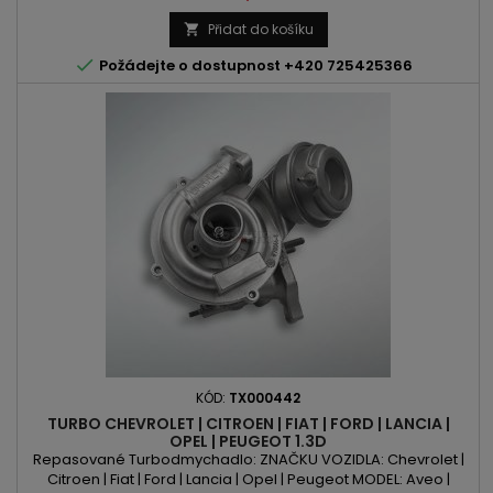
A14NET | B14NEH | B14NEJ OBSAH: 1364ccm 1.4 Turbo VÝKON:
100PS/74kW | 120PS/88kW | 140PS/103kW | 150PS/110kW ROK
Přidat do košíku

VÝROBY: 2010 -

Požádejte o dostupnost +420 725425366
KÓD:
TX000442
TURBO CHEVROLET | CITROEN | FIAT | FORD | LANCIA |
OPEL | PEUGEOT 1.3D
Repasované Turbodmychadlo: ZNAČKU VOZIDLA: Chevrolet |
Citroen | Fiat | Ford | Lancia | Opel | Peugeot MODEL: Aveo |