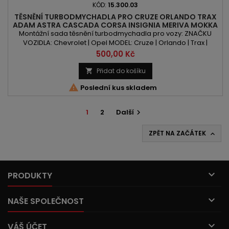
KÓD:
15.300.03
TĚSNĚNÍ TURBODMYCHADLA PRO CRUZE ORLANDO TRAX
ADAM ASTRA CASCADA CORSA INSIGNIA MERIVA MOKKA
ZAFIRA 1.4T 100PS/120PS/140PS/150PS
Montážní sada těsnění turbodmychadla pro vozy: ZNAČKU
VOZIDLA: Chevrolet | Opel MODEL: Cruze | Orlando | Trax |
Adam | Astra | Cascada | Corsa | Insignia | Meriva | Mokka |
Cena
500,00 Kč
Zafira KÓD MOTORU: A14NEL | A14NET | B14NEH | B14NEJ OBSAH:
1364ccm 1.4 Turbo VÝKON: 100PS/74kW | 120PS/88kW |
Přidat do košíku

140PS/103kW | 150PS/110kW

Poslední kus skladem
1
2
Další

ZPĚT NA ZAČÁTEK


PRODUKTY

NAŠE SPOLEČNOST

VÁŠ ÚČET