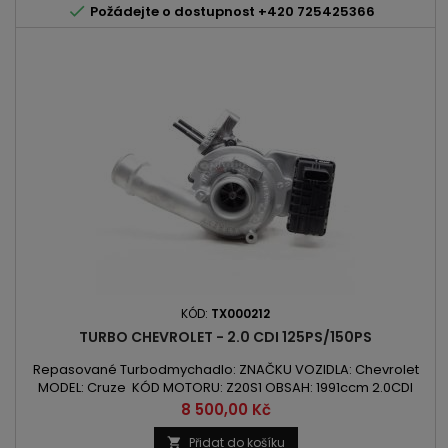

Požádejte o dostupnost +420 725425366
KÓD:
TX000212
TURBO CHEVROLET - 2.0 CDI 125PS/150PS
Repasované Turbodmychadlo: ZNAČKU VOZIDLA: Chevrolet
MODEL: Cruze KÓD MOTORU: Z20S1 OBSAH: 1991ccm 2.0CDI
VÝKON: 92kW/125PS / 110kW/150PS ROK VÝROBY: 2008 -
Cena
8 500,00 Kč
Přidat do košíku
