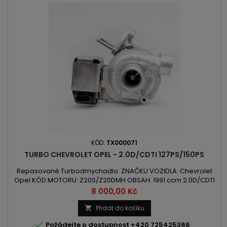
KÓD:
TX000071
TURBO CHEVROLET OPEL - 2.0D/CDTI 127PS/150PS
Repasované Turbodmychadlo: ZNAČKU VOZIDLA: Chevrolet
Opel KÓD MOTORU: Z20S/Z20DMH OBSAH: 1991 ccm 2.0D/CDTI
VÝKON: 93kW/127PS / 110kW/150PS ROK VÝROBY: 2006 -
Cena
8 000,00 Kč
Přidat do košíku


Požádejte o dostupnost +420 725425366