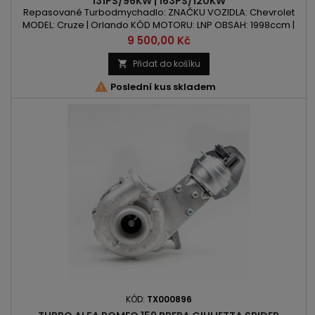
131PS/96KW | 163PS/120KW
Repasované Turbodmychadlo: ZNAČKU VOZIDLA: Chevrolet
MODEL: Cruze | Orlando KÓD MOTORU: LNP OBSAH: 1998ccm |
2.0 CDI | 2.0 D VÝKON: 131PS/96kW | 163PS/120kW ROK VÝROBY:
Cena
9 500,00 Kč
2010 -
Přidat do košíku


Poslední kus skladem
KÓD:
TX000896