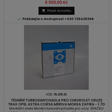
Nemo | 500 | Fiorino | Panda | Punto | Qubo | Ka | Ypsilon | Corsa
Cena
6 000,00 Kč
| Meriva | Bipper KÓD MOTORU: LSF | LDV | FHZ | BAAA | A 13 DTC |
Z 13 DTJ | F13DTE5 | 169 A1.000 | 169 A5.000 | 199 A1.000 | 199 A2.000
Přidat do košíku

| 199 A9.000 OBSAH: 1248ccm | 1.3 D...

Požádejte o dostupnost +420 725425366
KÓD:
15.215.01
TĚSNĚNÍ TURBODMYCHADLA PRO CHEVROLET CRUZE
TRAX OPEL ASTRA CORSA MERIVA MOKKA ZAFIRA - 1.7D
100PS 110PS 125PS 130PS 131PS
Montážní sada těsnění turbodmychadla pro vozy: ZNAČKU