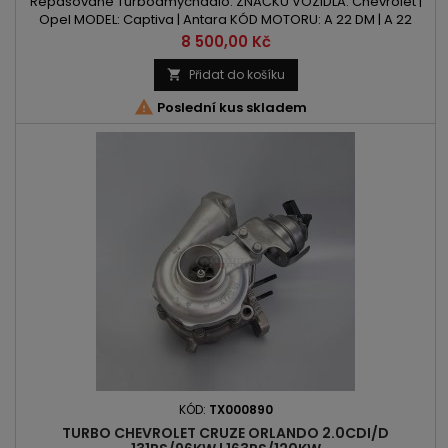
Repasované Turbodmychadlo: ZNAČKU VOZIDLA: Chevrolet |
Opel MODEL: Captiva | Antara KÓD MOTORU: A 22 DM | A 22
DMH | LNQ OBSAH: 2231ccm 2.2D | 2.2 CDTI VÝKON: 163PS/120kW
Cena
8 500,00 Kč
| 184PS/135kW ROK VÝROBY: 2010 -
Přidat do košíku


Poslední kus skladem
KÓD:
TX000890
TURBO CHEVROLET CRUZE ORLANDO 2.0CDI/D