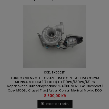
KÓD:
TX000211
TURBO CHEVROLET CRUZE TRAX OPEL ASTRA CORSA
MERIVA MOKKA 1.7 CDTI/TD 110PS/130PS/131PS
Repasované Turbodmychadlo: ZNAČKU VOZIDLA: Chevrolet |
Opel MODEL: Cruze | Trax | Astra | Corsa | Meriva | Mokka KÓD
MOTORU: A17DTC | A17DTE| A17DTF| A17DTJ | A17DTS OBSAH:
Cena
8 500,00 Kč
1686ccm 1.7 TDCI | 1.7 TD VÝKON: 110PS/81kW | 130PS/96kW |
131PS/96kW ROK VÝROBY: 2009 -
Přidat do košíku
