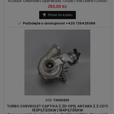
VOZIDLA: Chevrolet | Opel MODEL: Cruze | Trax | Astra | Corsa |
Meriva | Mokka | Zafira KÓD MOTORU: Z17DT | A17DTC | A17DTC |
Cena
250,00 Kč
A17DTE | A17DTE | A17DTF | A17DTJ | A17DTJ | A17DTR | A17DTS |
Z17DTH | Z17DTJ OBSAH: 1686ccm 1.7CDTI VÝKON: 100PS/74kW |
Přidat do košíku

110PS/81kW | 125PS/92kW | 130PS/96kW | 131PS/96kW

Požádejte o dostupnost +420 725425366
KÓD:
TX000203
TURBO CHEVROLET CAPTIVA 2.2D OPEL ANTARA 2.2 CDTI
163PS/120KW | 184PS/135KW