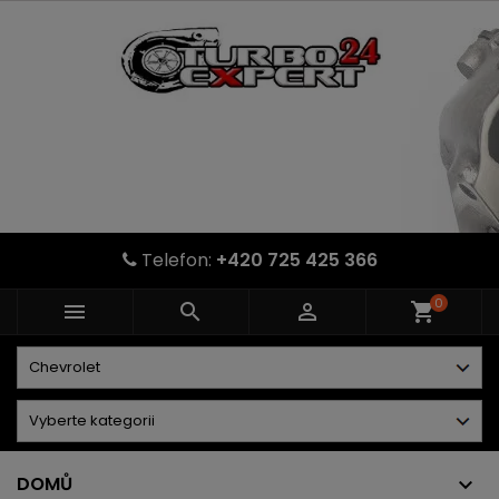
Telefon:
+420 725 425 366
0



shopping_cart
DOMŮ