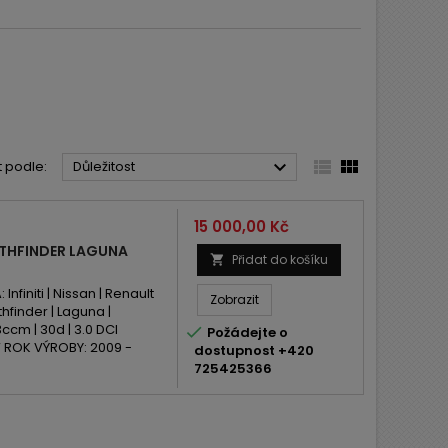



t podle:
Důležitost
Cena
15 000,00 Kč
ATHFINDER LAGUNA
Přidat do košíku

initi | Nissan | Renault
Zobrazit
thfinder | Laguna |
cm | 30d | 3.0 DCI

Požádejte o
W ROK VÝROBY: 2009 -
dostupnost +420
725425366