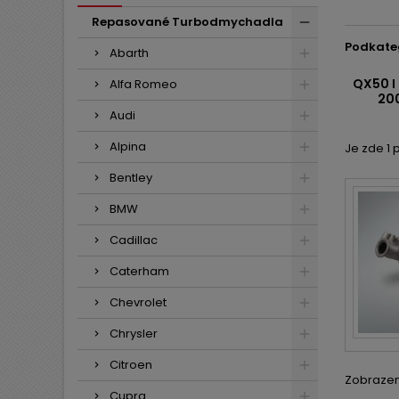
Repasované Turbodmychadla
Podkate
Abarth
QX50 I
Alfa Romeo
200
Audi
Alpina
Je zde 1 
Bentley
BMW
Cadillac
Caterham
Chevrolet
Chrysler
Citroen
Zobrazení
Cupra