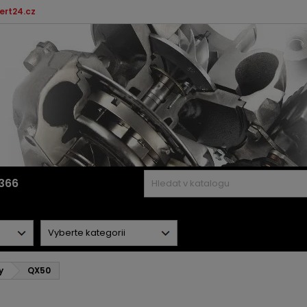
ert24.cz
366
y
QX50