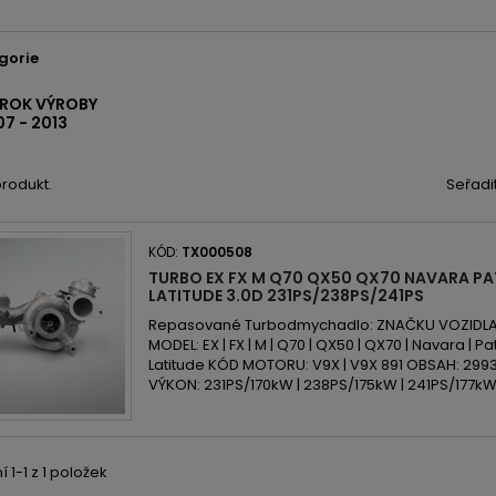
gorie
 ROK VÝROBY
7 - 2013
produkt.
Seřadi
KÓD:
TX000508
TURBO EX FX M Q70 QX50 QX70 NAVARA P
LATITUDE 3.0D 231PS/238PS/241PS
Repasované Turbodmychadlo: ZNAČKU VOZIDLA: Inf
MODEL: EX | FX | M | Q70 | QX50 | QX70 | Navara | Pa
Latitude KÓD MOTORU: V9X | V9X 891 OBSAH: 2993c
VÝKON: 231PS/170kW | 238PS/175kW | 241PS/177k
 1-1 z 1 položek