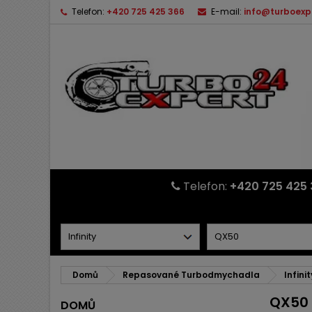
Telefon:
+420 725 425 366
E-mail:
info@turboexp
Telefon:
+420 725 425 
Domů
Repasované Turbodmychadla
Infinit
QX50
DOMŮ