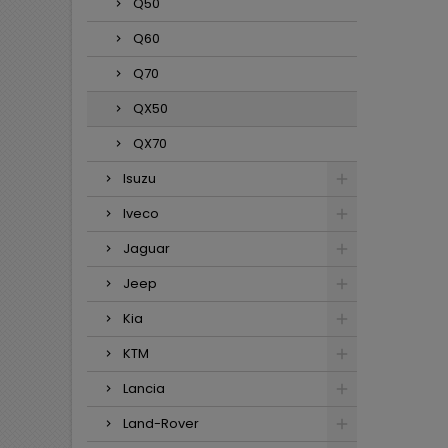
Q50
Q60
Q70
QX50
QX70
Isuzu
Iveco
Jaguar
Jeep
Kia
KTM
Lancia
Land-Rover