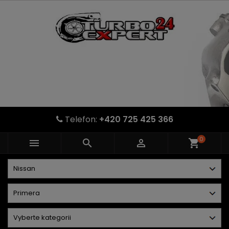
Telefon:
+420 725 425 366
0



shopping_cart