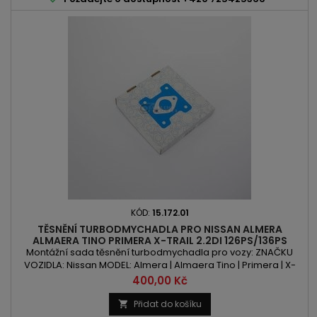
KÓD:
15.172.01
TĚSNĚNÍ TURBODMYCHADLA PRO NISSAN ALMERA
ALMAERA TINO PRIMERA X-TRAIL 2.2DI 126PS/136PS
Montážní sada těsnění turbodmychadla pro vozy: ZNAČKU
VOZIDLA: Nissan MODEL: Almera | Almaera Tino | Primera | X-
Trail KÓD MOTORU: YD1 | YD22ED OBSAH: 2184ccm 2.2DiVÝKON:
Cena
400,00 Kč
126PS/92kW | 136PS/100kW
Přidat do košíku
