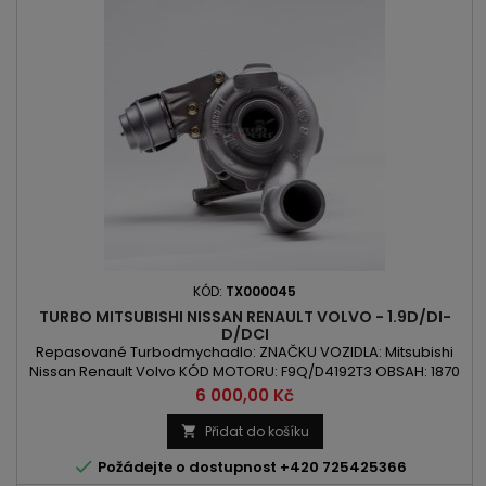
KÓD:
TX000045
TURBO MITSUBISHI NISSAN RENAULT VOLVO - 1.9D/DI-
D/DCI
Repasované Turbodmychadlo: ZNAČKU VOZIDLA: Mitsubishi
Nissan Renault Volvo KÓD MOTORU: F9Q/D4192T3 OBSAH: 1870
ccm 1.9D/DI-D/DCI VÝKON : 85kW/115PS / 88kW/120PS ROK
Cena
6 000,00 Kč
VÝROBY: 2000 -
Přidat do košíku


Požádejte o dostupnost +420 725425366