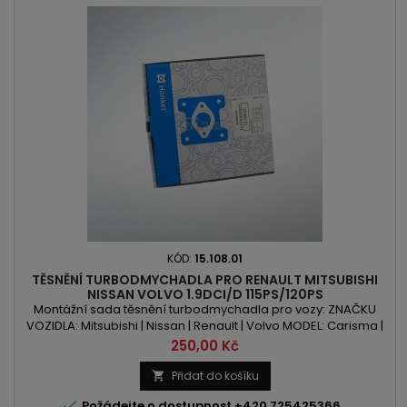
KÓD:
15.108.01
TĚSNĚNÍ TURBODMYCHADLA PRO RENAULT MITSUBISHI
NISSAN VOLVO 1.9DCI/D 115PS/120PS
Montážní sada těsnění turbodmychadla pro vozy: ZNAČKU
VOZIDLA: Mitsubishi | Nissan | Renault | Volvo MODEL: Carisma |
Space Star | Primiera | Espace | Laguna | Megane | Scenic | S40
Cena
250,00 Kč
| V40 KÓD MOTORU: F9Q2 | F9Q650 | F9Q664 | F9Q670 | F9Q680 |
F9Q750 | F9Q756 | F9Q800 | F9Q808 | F9Q812 | F9Q820 | F9Q826 |
Přidat do košíku

D4192T3 OBSAH: 1870ccm 1.9DCI / Di / D VÝKON: 115PS...

Požádejte o dostupnost +420 725425366