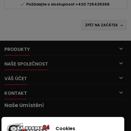

Požádejte o dostupnost +420 725425366
ZPĚT NA ZAČÁTEK


PRODUKTY

NAŠE SPOLEČNOST

VÁŠ ÚČET

KONTAKT
Naše Umístění
Cookies