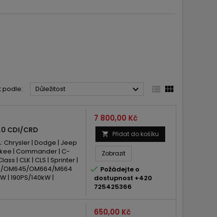



t podle:
Důležitost
Cena
7 800,00 Kč
.0 CDI/CRD
Přidat do košíku

Chrysler | Dodge | Jeep
rokee | Commander | C-
Zobrazit
ass | CLK | CLS | Sprinter |
LA/OM645/OM664/M664

Požádejte o
 | 190PS/140kW |
dostupnost +420
725425366
Cena
650,00 Kč