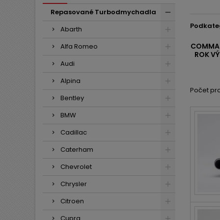
Repasované Turbodmychadla
Podkate
Abarth
COMMAND
Alfa Romeo
ROK VÝ
Audi
Alpina
Počet pro
Bentley
BMW
Cadillac
Caterham
Chevrolet
Chrysler
Citroen
Cupra