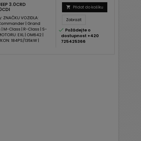
EEP 3.0CRD
Přidat do košíku

0CDI
y: ZNAČKU VOZIDLA:
Zobrazit
| Commander | Grand
| M-Class | R-Class | S-

Požádejte o
D MOTORU: EXL | OM642 |
dostupnost +420
ON: 184PS/135kW |
725425366