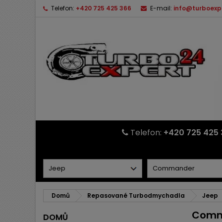
Telefon:
+420 725 425 366
E-mail:
info@turboexp
Telefon:
+420 725 425 
Domů
Repasované Turbodmychadla
Jeep
Comm
DOMŮ