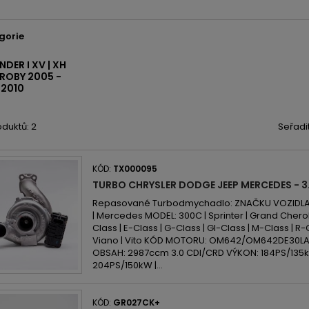
gorie
ER I XV | XH
ROBY 2005 -
2010
duktů: 2
Seřadi
KÓD:
TX000095
TURBO CHRYSLER DODGE JEEP MERCEDES - 3
Repasované Turbodmychadlo: ZNAČKU VOZIDLA: 
| Mercedes MODEL: 300C | Sprinter | Grand Che
Class | E-Class | G-Class | Gl-Class | M-Class | R-Cl
Viano | Vito KÓD MOTORU: OM642/OM642DE30
OBSAH: 2987ccm 3.0 CDI/CRD VÝKON: 184PS/135kW
204PS/150kW |...
KÓD:
GR027CK+