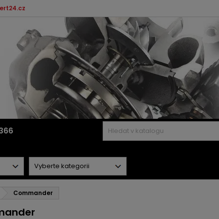
ert24.cz
366
Commander
ander