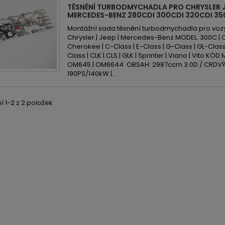
TĚSNĚNÍ TURBODMYCHADLA PRO CHRYSLER J
MERCEDES-BENZ 280CDI 300CDI 320CDI 35
Montážní sada těsnění turbodmychadla pro voz
Chrysler | Jeep | Mercedes-Benz MODEL: 300C 
Cherokee | C-Class | E-Class | G-Class | GL-Class 
Class | CLK | CLS | GLK | Sprinter | Viano | Vito KÓ
OM645 | OM6644 OBSAH: 2987ccm 3.0D / CRDVÝK
190PS/140kW |...
 1-2 z 2 položek