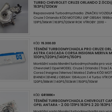
TURBO CHEVROLET CRUZE ORLANDO 2.0CDI/
163PS/120KW
Repasované Turbodmychadlo: ZNAČKU VOZIDLA:
Cruze | Orlando KÓD MOTORU: LNP OBSAH: 1998ccm
131PS/96kW | 163PS/120kW ROK VÝROBY: 2010 -
KÓD:
15.300.03
TĚSNĚNÍ TURBODMYCHADLA PRO CRUZE OR
ASTRA CASCADA CORSA INSIGNIA MERIVA M
100PS/120PS/140PS/150PS
Montážní sada těsnění turbodmychadla pro voz
Chevrolet | Opel MODEL: Cruze | Orlando | Trax | 
Corsa | Insignia | Meriva | Mokka | Zafira KÓD MOT
B14NEH | B14NEJ OBSAH: 1364ccm 1.4 Turbo VÝKON
120PS/88kW | 140PS/103kW | 150PS/110kW
KÓD:
GR188K+
TĚSNĚNÍ TURBODMYCHADLA CHEVROLET CA
OPEL ANTARA - 2.0D 131PS 163PS 2.2D 163PS
Montážní sada těsnění turbodmychadla pro voz