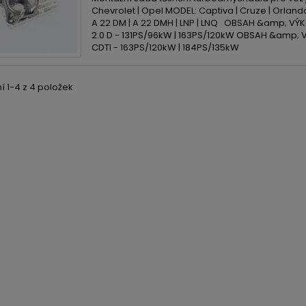
Chevrolet | Opel MODEL: Captiva | Cruze | Orlan
A 22 DM | A 22 DMH | LNP | LNQ OBSAH &amp; VÝKO
2.0 D - 131PS/96kW | 163PS/120kW OBSAH &amp; V
CDTI - 163PS/120kW | 184PS/135kW
 1-4 z 4 položek