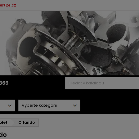
ert24.cz
366
olet
Orlando
do