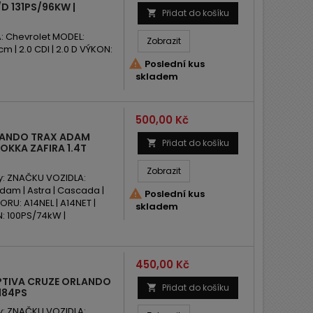
D 131PS/96KW |
Přidat do košíku

 Chevrolet MODEL:
Zobrazit
 | 2.0 CDI | 2.0 D VÝKON:

Poslední kus
skladem
Cena
500,00 Kč
LANDO TRAX ADAM
Přidat do košíku

OKKA ZAFIRA 1.4T
Zobrazit
y: ZNAČKU VOZIDLA:
Adam | Astra | Cascada |

Poslední kus
ORU: A14NEL | A14NET |
skladem
: 100PS/74kW |
Cena
450,00 Kč
PTIVA CRUZE ORLANDO
Přidat do košíku

 184PS
y: ZNAČKU VOZIDLA: