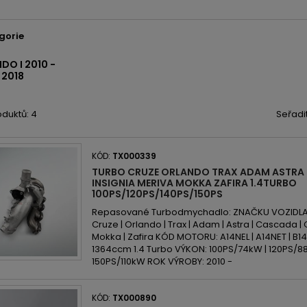
gorie
DO I 2010 -
2018
duktů: 4
Seřadi
KÓD:
TX000339
TURBO CRUZE ORLANDO TRAX ADAM ASTRA
INSIGNIA MERIVA MOKKA ZAFIRA 1.4TURBO
100PS/120PS/140PS/150PS
Repasované Turbodmychadlo: ZNAČKU VOZIDLA: 
Cruze | Orlando | Trax | Adam | Astra | Cascada | C
Mokka | Zafira KÓD MOTORU: A14NEL | A14NET | B1
1364ccm 1.4 Turbo VÝKON: 100PS/74kW | 120PS/88
150PS/110kW ROK VÝROBY: 2010 -
KÓD:
TX000890