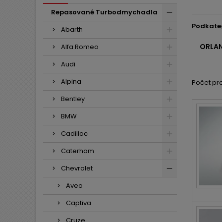
Repasované Turbodmychadla
Podkate
Abarth
ORLAN
Alfa Romeo
Audi
Alpina
Počet pro
Bentley
BMW
Cadillac
Caterham
Chevrolet
Aveo
Captiva
Cruze