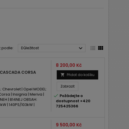



t podle:
Důležitost
Cena
8 200,00 Kč
 CASCADA CORSA
Přidat do košíku

Zobrazit
Chevrolet | Opel MODEL:
orsa | Insignia | Meriva |

Požádejte o
4NEH | B14NEJ OBSAH:
dostupnost +420
kW | 140PS/103kW |
725425366
Cena
9 500,00 Kč