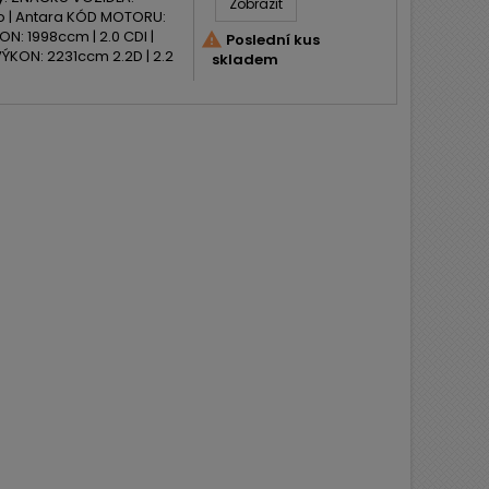
Zobrazit
do | Antara KÓD MOTORU:
N: 1998ccm | 2.0 CDI |

Poslední kus
ÝKON: 2231ccm 2.2D | 2.2
skladem