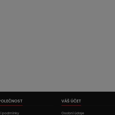
POLEČNOST
VÁŠ ÚČET
í podmínky
Osobní údaje