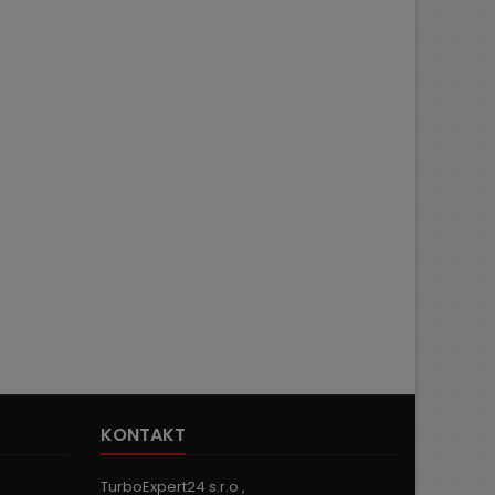
KONTAKT
TurboExpert24 s.r.o ,