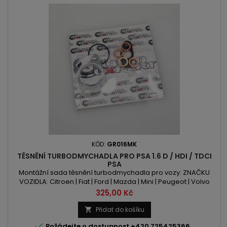
KÓD:
GR016MK
TĚSNĚNÍ TURBODMYCHADLA PRO PSA 1.6 D / HDI / TDCI
PSA
Montážní sada těsnění turbodmychadla pro vozy: ZNAČKU
VOZIDLA: Citroen | Fiat | Ford | Mazda | Mini | Peugeot | Volvo
OBSAH: 1560ccm 1.6 D | DI | HDI | TDCI VÝKON: 75PS/55kW |
Cena
325,00 Kč
90PS/66kW | 92PS/68kW | 109PS/80kW | 112PS/82kW |
114PS/84kW 115PS/84kW
Přidat do košíku


Požádejte o dostupnost +420 725425366