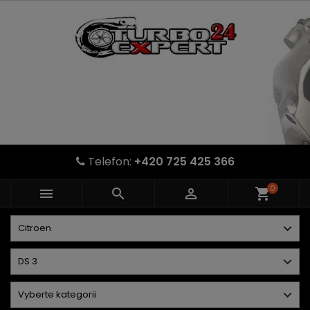
Telefon:
+420 725 425 366
0



shopping_cart