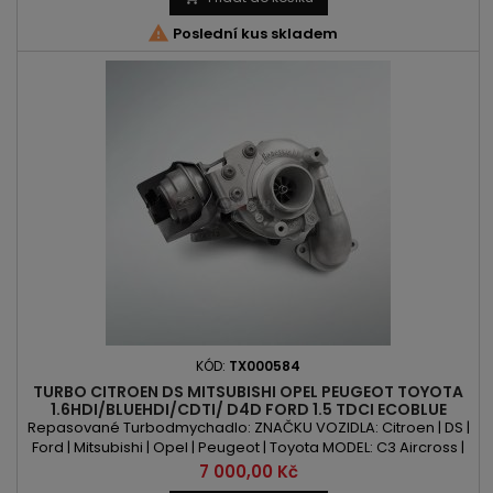

Poslední kus skladem
KÓD:
TX000584
TURBO CITROEN DS MITSUBISHI OPEL PEUGEOT TOYOTA
1.6HDI/BLUEHDI/CDTI/ D4D FORD 1.5 TDCI ECOBLUE
Repasované Turbodmychadlo: ZNAČKU VOZIDLA: Citroen | DS |
Ford | Mitsubishi | Opel | Peugeot | Toyota MODEL: C3 Aircross |
C4 | C4 Picasso | C4 Grand Picasso | Berlingo | Jumpy |
Cena
7 000,00 Kč
Spacetourer | DS3 | DS4 | DS5 | C Max | Fiesta | Focus | Mondeo |