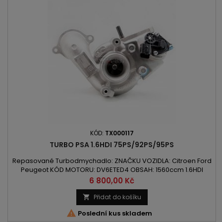
KÓD:
TX000117
TURBO PSA 1.6HDI 75PS/92PS/95PS
Repasované Turbodmychadlo: ZNAČKU VOZIDLA: Citroen Ford
Peugeot KÓD MOTORU: DV6ETED4 OBSAH: 1560ccm 1.6HDI
VÝKON: 55kW/75PS / 68kW/92PS / 70kW/95PS ROK VÝROBY:
Cena
6 800,00 Kč
2008 -
Přidat do košíku


Poslední kus skladem