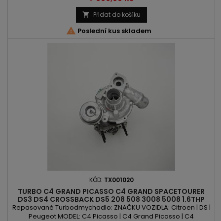
Picasso | C4 Spacetourer | C4 Grand Spacetourer | Jumpy |
Spacetourer | DS3 | DS4 | B-Max | Fiesta | KA+ | Combo |
Přidat do košíku

Crossland | Crossland X | 208 | 2008 | 301 | 308 | 3008 | 5008...

Poslední kus skladem
KÓD:
TX001020
TURBO C4 GRAND PICASSO C4 GRAND SPACETOURER
DS3 DS4 CROSSBACK DS5 208 508 3008 5008 1.6THP
163PS / 165PS
Repasované Turbodmychadlo: ZNAČKU VOZIDLA: Citroen | DS |
Peugeot MODEL: C4 Picasso | C4 Grand Picasso | C4