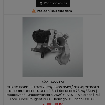
Tourneo Courier | ASX | Crossland | 208 | 308 | 508 | 2008 | 3008
Přidat do košíku

| 5008 | Expert | Partner | Traveller | Proace...

Poslední kus skladem
KÓD:
TX000873
TURBO FORD 1.5TDCI 75PS/55KW 95PS/70KW| CITROEN
DS FORD OPEL PEUGEOT 1.6D 1.6BLUEHDI 75PS/55KW |
99PS/73KW | 100PS/73KW
Repasované Turbodmychadlo: ZNAČKU VOZIDLA: Citroen | DS |
Ford | Opel | Peugeot MODEL: Berlingo | C-Elysee | C3 | C3
Aircross | C3 Picasso | C4 | C4 Cactus | C4 Picasso | C4 Grand
Cena
7 000,00 Kč