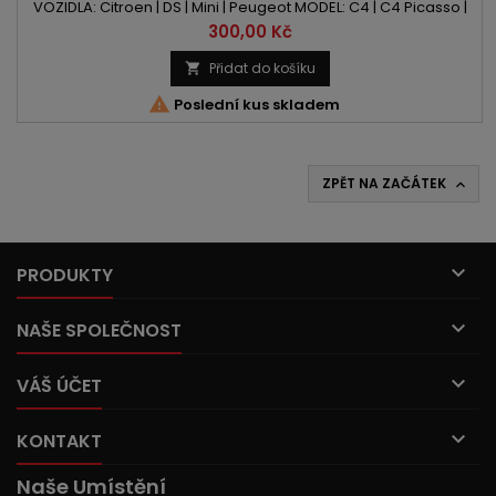
VOZIDLA: Citroen | DS | Mini | Peugeot MODEL: C4 | C4 Picasso |
C4 Spacetourer | DS3 | DS4 | DS5 | Clubman | Cooper |
Cena
300,00 Kč
Coutryman | Paceman | 207 | 208 | 308 | 508 | 3008 | 5008 | RCZ
KÓD MOTORU: 5FR | 5FT | 5FU | 5FV | 5FX | 5FY | 5GY | 5GZ | E96CDT
Přidat do košíku

| EP6CDT | EP6DT | EP6DTS | EP6DTX | EP6FDT | N18B16A...

Poslední kus skladem
ZPĚT NA ZAČÁTEK


PRODUKTY

NAŠE SPOLEČNOST

VÁŠ ÚČET

KONTAKT
Naše Umístění