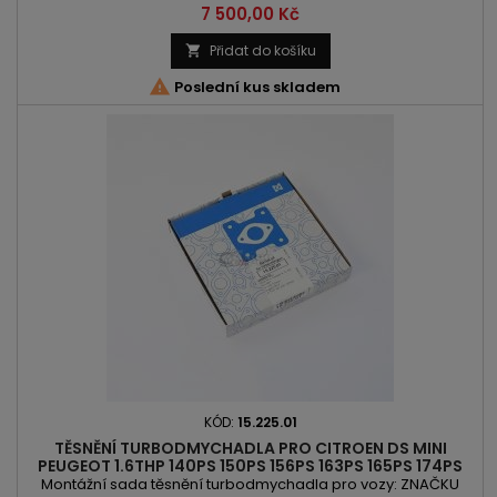
Spacetourer | C4 Grand Spacetourer | DS3 | DS4 | DS4
Cena
7 500,00 Kč
Crossback | DS5 | 208 | 508 | 3008 | 5008 KÓD MOTORU: 5GZ |
5GY | EP6FDT | EP6CDT OBSAH: 1598ccm | 1.6THP VÝKON:
Přidat do košíku

163PS/120kW | 165PS/121kW ROK VÝROBY: 2011 -

Poslední kus skladem
KÓD:
15.225.01
TĚSNĚNÍ TURBODMYCHADLA PRO CITROEN DS MINI
PEUGEOT 1.6THP 140PS 150PS 156PS 163PS 165PS 174PS
175PS 184PS 200PS
Montážní sada těsnění turbodmychadla pro vozy: ZNAČKU