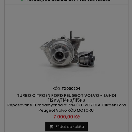
KÓD:
TX000204
TURBO CITROEN FORD PEUGEOT VOLVO - 1.6HDI
112PS/114PS/115PS
Repasované Turbodmychadlo: ZNAČKU VOZIDLA: Citroen Ford
Peugeot Volvo KÓD MOTORU:
9HD/9HL/9HR/DV6C/D4162T/DV6CTED/T1BB/T1BC/T1DA/T1DB/T1WA
Cena
7 000,00 Kč
OBSAH: 1560ccm 1.6HDI VÝKON: 82kW/112PS / 84kW/114PS /
84kW/115PS ROK VÝROBY: 2009 -
Přidat do košíku
