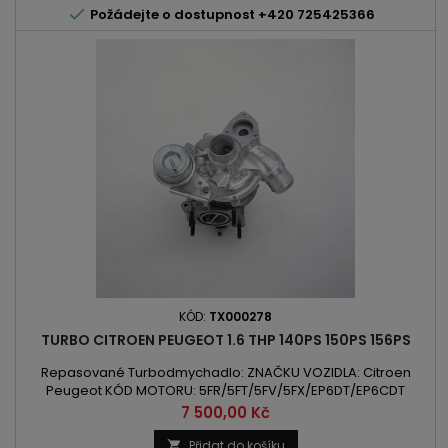

Požádejte o dostupnost +420 725425366
KÓD:
TX000278
TURBO CITROEN PEUGEOT 1.6 THP 140PS 150PS 156PS
Repasované Turbodmychadlo: ZNAČKU VOZIDLA: Citroen
Peugeot KÓD MOTORU: 5FR/5FT/5FV/5FX/EP6DT/EP6CDT
OBSAH: 1598 ccm turbo 1.6 THP VÝKON: 103kW/140PS /
Cena
7 500,00 Kč
110kW/150PS 115kW/156PS ROK VÝROBY: 2006 -
Přidat do košíku
