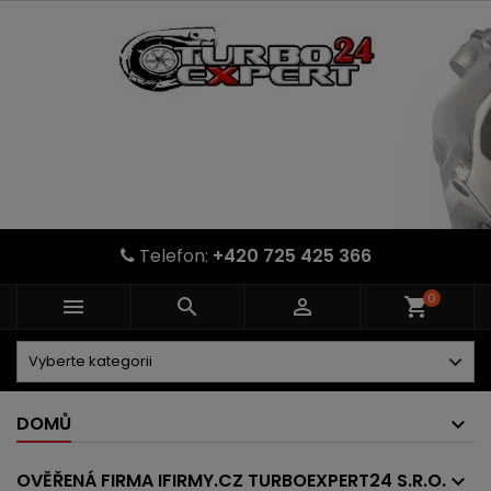
Telefon:
+420 725 425 366
0



shopping_cart
DOMŮ
OVĚŘENÁ FIRMA IFIRMY.CZ TURBOEXPERT24 S.R.O.