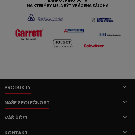
BANKOVNÍHO ÚČTU
NA KTERÝ BY MĚLA BÝT VRÁCENA ZÁLOHA

PRODUKTY

NAŠE SPOLEČNOST

VÁŠ ÚČET

KONTAKT