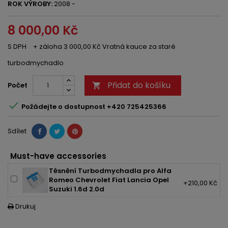
ROK VÝROBY:
2008 -
8 000,00 Kč
S DPH
+ záloha 3 000,00 Kč Vratná kauce za staré
turbodmychadlo
Přidat do košíku
Počet


Požádejte o dostupnost +420 725425366
Sdílet
Must-have accessories
Těsnění Turbodmychadla pro Alfa
Romeo Chevrolet Fiat Lancia Opel
+210,00 Kč
Suzuki 1.6d 2.0d
Drukuj
