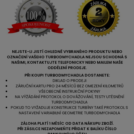
NEJSTE-LI JISTÍ OHLEDNĚ VYBRANÉHO PRODUKTU NEBO
OZNAČENÍ VAŠEHO TURBODMYCHADLA NEJSOU SCHODNÁ S
NAŠIMI, KONTAKTUJTE TELEFONICKY NEBO MAILEM NAŠE
ODDĚLENÍ PRODEJE.
PŘI KOUPI TURBODMYCHADLA DOSTANETE:
DIKLAD O PRODEJI
ZÁRUČNÍ KARTU PRO 24 MĚSÍCŮ BEZ OMEZENÍ KILOMETRŮ
VŠEOBECNÉ INSTRUKČNÍ POKYNY
NA VÝŽÁDÁNÍ PROTOKOL O DOVÁŽOVÁNÍ, TESTY UTĚSNĚNÍ
TURBODMYCHADLA
POKUD TO VYŽADUJE KONSTRUKCE TURBÍNY TAKÉ PROTOKOL S
NASTAVENÍ VARIABILNÍ GEOMETRIE TURBODMYCHADLA
ZÁLOHA PLATÍ 1 MĚSÍC OD DATA NÁKUPU ZBOŽÍ.
PŘI ZÁSILCE NEZAPOMEŇTE PŘIDAT K BALÍKU ČÍSLO