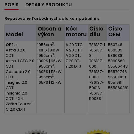
POPIS
DETAILY PRODUKTU
Repasované Turbodmychadlo kompatibilní s:
Obsah a
Kód
Číslo
Číslo
Model
výkon
motoru
dílu
OEM
3
OPEL :
1956cm
,
A 20 DTC
786137-1
550748
Astra J 2.0
110PS | 81kW
A 20 DTH
786137-
860335
3
CDTI
1956cm
,
A 20 DTJ
3
5860381
Astra J GTC 2.0
130PS | 96kW
Z 20 DTJ
786137-
5860560
3
CDTI
1956cm
,
Y 20 DTJ
0001
55566448
Cascada 2.0
160PS | 118kW
786137-
55570748
3
CDTI
1956cm
,
0003
55581063
Insignia 2.0
165PS | 121kW
786137-
95519811
CDTI
5001S
555860381
Insignia 2.0
786137-
CDTI 4X4
5003S
Zafira Tourer III
C 2.0 CDTI