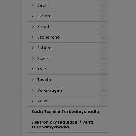
Seat
Skoda
Smart
SsangYong
Subaru
Suzuki
TATA
Toyota
Volkswagen
Volvo
Sada Těsnění Turbodmychadla
Elektronický regulační / Ventil
Turbodmychadla