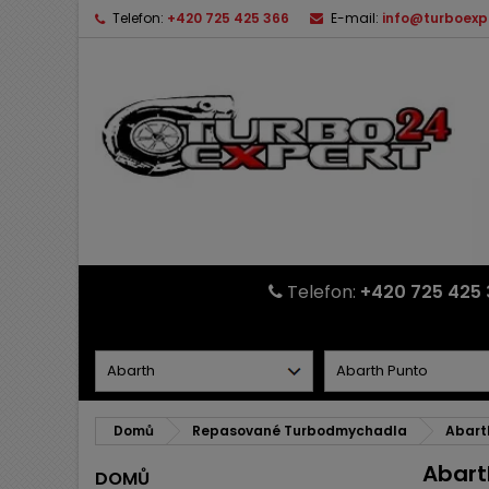
Telefon:
+420 725 425 366
E-mail:
info@turboexp
Telefon:
+420 725 425 
Domů
Repasované Turbodmychadla
Abart
Abart
DOMŮ