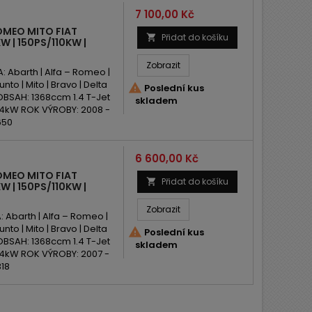
Cena
7 100,00 Kč
OMEO MITO FIAT
Přidat do košíku

W | 150PS/110KW |
Zobrazit
Abarth | Alfa – Romeo |
nto | Mito | Bravo | Delta

Poslední kus
 OBSAH: 1368ccm 1.4 T-Jet
skladem
/114kW ROK VÝROBY: 2008 -
650
Cena
6 600,00 Kč
OMEO MITO FIAT
Přidat do košíku

W | 150PS/110KW |
Zobrazit
barth | Alfa – Romeo |
nto | Mito | Bravo | Delta

Poslední kus
 OBSAH: 1368ccm 1.4 T-Jet
skladem
114kW ROK VÝROBY: 2007 -
318