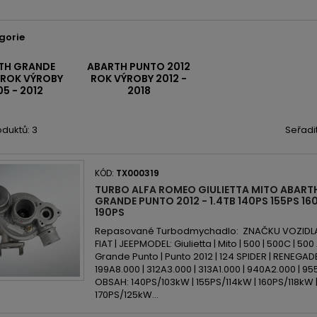
gorie
TH GRANDE
ABARTH PUNTO 2012
 ROK VÝROBY
ROK VÝROBY 2012 -
5 - 2012
2018
duktů: 3
Seřadi
KÓD:
TX000319
TURBO ALFA ROMEO GIULIETTA MITO ABART
GRANDE PUNTO 2012 - 1.4TB 140PS 155PS 16
190PS
Repasované Turbodmychadlo: ZNAČKU VOZIDLA: 
FIAT | JEEPMODEL: Giulietta | Mito | 500 | 500C | 5
Grande Punto | Punto 2012 | 124 SPIDER | RENEG
199A8.000 | 312A3.000 | 313A1.000 | 940A2.000 | 955
OBSAH: 140PS/103kW | 155PS/114kW | 160PS/118kW 
170PS/125kW...