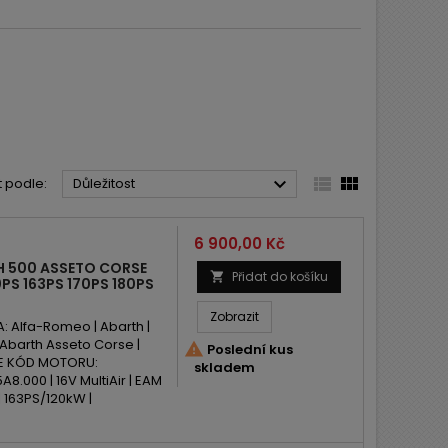



t podle:
Důležitost
Cena
6 900,00 Kč
H 500 ASSETO CORSE
Přidat do košíku

0PS 163PS 170PS 180PS
Zobrazit
Alfa-Romeo | Abarth |
00 Abarth Asseto Corse |

Poslední kus
ADE KÓD MOTORU:
skladem
A8.000 | 16V MultiAir | EAM
| 163PS/120kW |