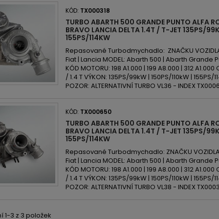
KÓD:
TX000318
TURBO ABARTH 500 GRANDE PUNTO ALFA R
BRAVO LANCIA DELTA 1.4T / T-JET 135PS/99K
155PS/114KW
Repasované Turbodmychadlo: ZNAČKU VOZIDLA: 
Fiat | Lancia MODEL: Abarth 500 | Abarth Grande Pu
KÓD MOTORU: 198 A1.000 | 199 A8.000 | 312 A1.000
/ 1.4 T VÝKON: 135PS/99kW | 150PS/110kW | 155PS
POZOR: ALTERNATIVNÍ TURBO VL36 - INDEX TX000
KÓD:
TX000650
TURBO ABARTH 500 GRANDE PUNTO ALFA R
BRAVO LANCIA DELTA 1.4T / T-JET 135PS/99K
155PS/114KW
Repasované Turbodmychadlo: ZNAČKU VOZIDLA: A
Fiat | Lancia MODEL: Abarth 500 | Abarth Grande Pu
KÓD MOTORU: 198 A1.000 | 199 A8.000 | 312 A1.000
/ 1.4 T VÝKON: 135PS/99kW | 150PS/110kW | 155PS/
POZOR: ALTERNATIVNÍ TURBO VL38 - INDEX TX000
 1-3 z 3 položek