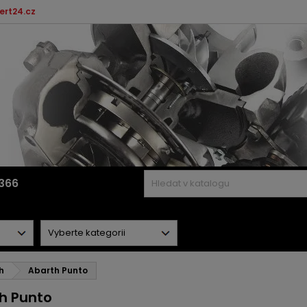
ert24.cz
366
h
Abarth Punto
h Punto