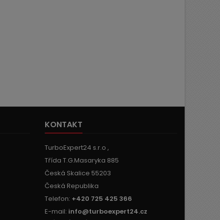
KONTAKT
TurboExpert24 s.r.o ,
Třída T.G.Masaryka 885
Česká Skalice 55203
Česká Republika
Telefon:
+420 725 425 366
E-mail:
info@turboexpert24.cz