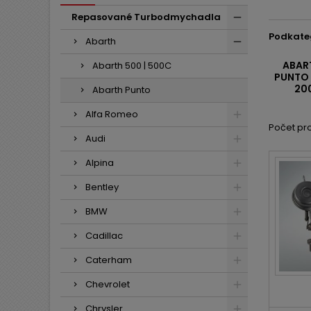
Repasované Turbodmychadla
Podkate
Abarth
ABAR
Abarth 500 | 500C
PUNTO
200
Abarth Punto
Alfa Romeo
Počet pro
Audi
Alpina
Bentley
BMW
Cadillac
Caterham
Chevrolet
Chrysler