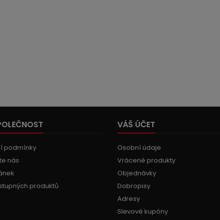
POLEČNOST
VÁŠ ÚČET
í podmínky
Osobní údaje
te nás
Vrácené produkty
ánek
Objednávky
stupných produktů
Dobropisy
Adresy
Slevové kupóny