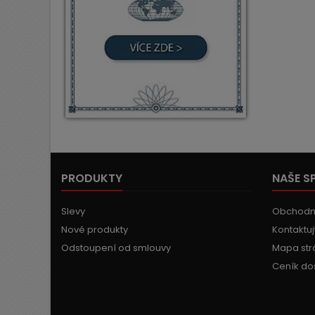
PRODUKTY
NAŠE S
Slevy
Obchodn
Nové produkty
Kontaktuj
Odstoupení od smlouvy
Mapa str
Ceník do