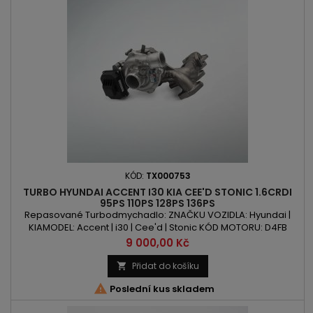
KÓD:
TX000753
TURBO HYUNDAI ACCENT I30 KIA CEE'D STONIC 1.6CRDI
95PS 110PS 128PS 136PS
Repasované Turbodmychadlo: ZNAČKU VOZIDLA: Hyundai |
KIAMODEL: Accent | i30 | Cee'd | Stonic KÓD MOTORU: D4FB
OBSAH: 1582ccm 1.6 CRDI VÝKON: 95PS/70kW | 110PS/81kW |
Cena
9 000,00 Kč
128PS/94kW | 136PS/100kW ROK VÝROBY: 2011 -
Přidat do košíku


Poslední kus skladem