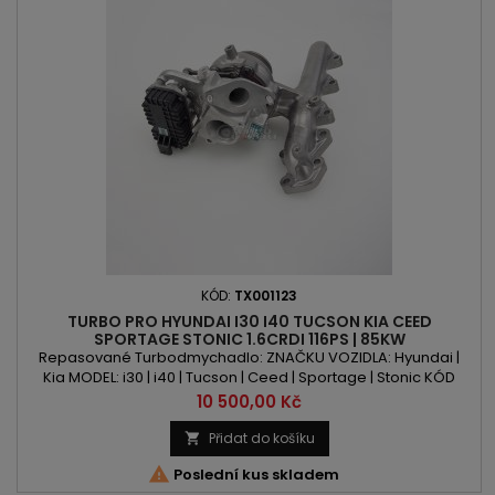
KÓD:
TX001123
TURBO PRO HYUNDAI I30 I40 TUCSON KIA CEED
SPORTAGE STONIC 1.6CRDI 116PS | 85KW
Repasované Turbodmychadlo: ZNAČKU VOZIDLA: Hyundai |
Kia MODEL: i30 | i40 | Tucson | Ceed | Sportage | Stonic KÓD
MOTORU: D4FE OBSAH: 1598ccm | 1.6 CRDi VÝKON: 116PS / 85kW
Cena
10 500,00 Kč
ROK VÝROBY: 2018 -
Přidat do košíku


Poslední kus skladem