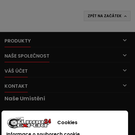
ZPĚT NA ZAČÁTEK


PRODUKTY

NAŠE SPOLEČNOST

VÁŠ ÚČET

KONTAKT
Naše Umístění
Cookies
Informace o souborech cookie