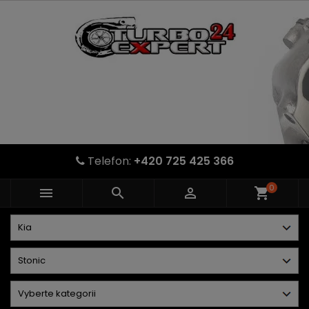
Telefon:
+420 725 425 366
0



shopping_cart