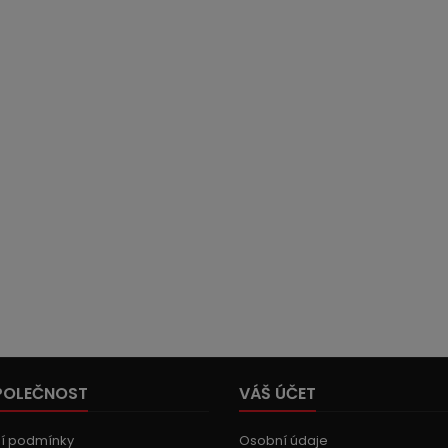
POLEČNOST
VÁŠ ÚČET
í podmínky
Osobní údaje