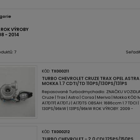
gorie
I ROK VÝROBY
8 - 2014
duktů: 7
Seřadi
KÓD:
TX000211
TURBO CHEVROLET CRUZE TRAX OPEL ASTRA
MOKKA 1.7 CDTI/TD 110PS/130PS/131PS
Repasované Turbodmychadlo: ZNAČKU VOZIDLA: 
Cruze | Trax | Astra | Corsa | Meriva | Mokka KÓD
A17DTF| A17DTJ | A17DTS OBSAH: 1686ccm 1.7 TDCI | 
130PS/96kW | 131PS/96kW ROK VÝROBY: 2009 -
KÓD:
TX000212
TURBO CHEVROLET - 2.0 CDI 125PS/150PS