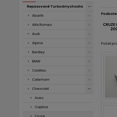
Repasované Turbodmychadla
Podkate
Abarth
CRUZE 
Alfa Romeo
200
Audi
Alpina
Počet pro
Bentley
BMW
Cadillac
Caterham
Chevrolet
Aveo
Captiva
Cruze