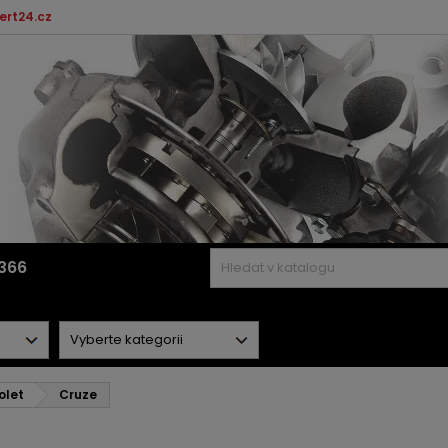
ert24.cz
366
olet
Cruze