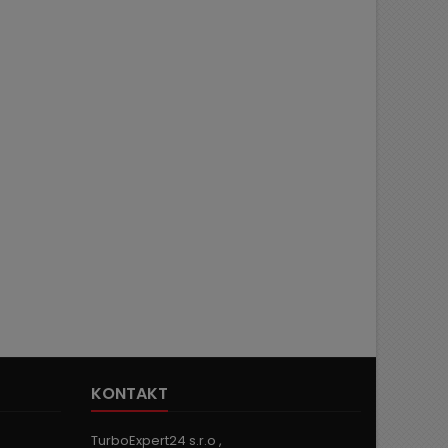
KONTAKT
TurboExpert24 s.r.o ,