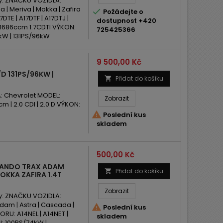
y: ZNAČKU VOZIDLA:
a | Meriva | Mokka | Zafira

Požádejte o
DTE | A17DTF | A17DTJ |
dostupnost +420
: 1686ccm 1.7CDTI VÝKON:
725425366
kW | 131PS/96kW
Cena
9 500,00 Kč
D 131PS/96KW |
Přidat do košíku

 Chevrolet MODEL:
Zobrazit
 | 2.0 CDI | 2.0 D VÝKON:

Poslední kus
skladem
Cena
500,00 Kč
LANDO TRAX ADAM
Přidat do košíku

OKKA ZAFIRA 1.4T
Zobrazit
y: ZNAČKU VOZIDLA:
Adam | Astra | Cascada |

Poslední kus
ORU: A14NEL | A14NET |
skladem
: 100PS/74kW |