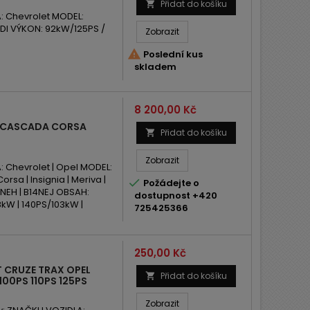
Přidat do košíku

 Chevrolet MODEL:
DI VÝKON: 92kW/125PS /
Zobrazit

Poslední kus
skladem
Cena
8 200,00 Kč
 CASCADA CORSA
Přidat do košíku

Zobrazit
Chevrolet | Opel MODEL:
orsa | Insignia | Meriva |

Požádejte o
4NEH | B14NEJ OBSAH:
dostupnost +420
kW | 140PS/103kW |
725425366
Cena
250,00 Kč
 CRUZE TRAX OPEL
Přidat do košíku

100PS 110PS 125PS
Zobrazit