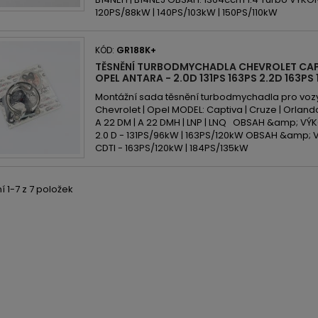
120PS/88kW | 140PS/103kW | 150PS/110kW
KÓD:
GR188K+
TĚSNĚNÍ TURBODMYCHADLA CHEVROLET CA
OPEL ANTARA - 2.0D 131PS 163PS 2.2D 163PS
Montážní sada těsnění turbodmychadla pro voz
Chevrolet | Opel MODEL: Captiva | Cruze | Orlan
A 22 DM | A 22 DMH | LNP | LNQ OBSAH &amp; VÝKO
2.0 D - 131PS/96kW | 163PS/120kW OBSAH &amp; V
CDTI - 163PS/120kW | 184PS/135kW
 1-7 z 7 položek