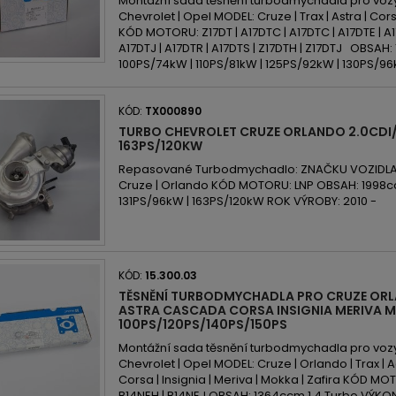
Montážní sada těsnění turbodmychadla pro voz
Chevrolet | Opel MODEL: Cruze | Trax | Astra | Cors
KÓD MOTORU: Z17DT | A17DTC | A17DTC | A17DTE | A17
A17DTJ | A17DTR | A17DTS | Z17DTH | Z17DTJ OBSAH
100PS/74kW | 110PS/81kW | 125PS/92kW | 130PS/96
KÓD:
TX000890
TURBO CHEVROLET CRUZE ORLANDO 2.0CDI/
163PS/120KW
Repasované Turbodmychadlo: ZNAČKU VOZIDLA:
Cruze | Orlando KÓD MOTORU: LNP OBSAH: 1998ccm
131PS/96kW | 163PS/120kW ROK VÝROBY: 2010 -
KÓD:
15.300.03
TĚSNĚNÍ TURBODMYCHADLA PRO CRUZE OR
ASTRA CASCADA CORSA INSIGNIA MERIVA M
100PS/120PS/140PS/150PS
Montážní sada těsnění turbodmychadla pro voz
Chevrolet | Opel MODEL: Cruze | Orlando | Trax | 
Corsa | Insignia | Meriva | Mokka | Zafira KÓD MOT
B14NEH | B14NEJ OBSAH: 1364ccm 1.4 Turbo VÝKON