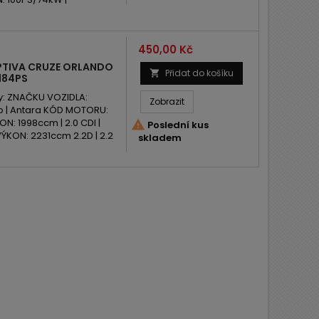
Cena
450,00 Kč
PTIVA CRUZE ORLANDO
Přidat do košíku

 184PS
y: ZNAČKU VOZIDLA:
Zobrazit
do | Antara KÓD MOTORU:
N: 1998ccm | 2.0 CDI |

Poslední kus
ÝKON: 2231ccm 2.2D | 2.2
skladem