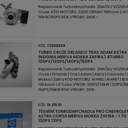
Repasované Turbodmychadlo: ZNAČKU VOZIDLA:
Cruze KÓD MOTORU: Z20S1 OBSAH: 1991ccm 2.0C
110kW/150PS ROK VÝROBY: 2008 -
KÓD:
TX000339
TURBO CRUZE ORLANDO TRAX ADAM ASTRA
INSIGNIA MERIVA MOKKA ZAFIRA 1.4TURBO
100PS/120PS/140PS/150PS
Repasované Turbodmychadlo: ZNAČKU VOZIDLA: 
Cruze | Orlando | Trax | Adam | Astra | Cascada | C
Mokka | Zafira KÓD MOTORU: A14NEL | A14NET | B1
1364ccm 1.4 Turbo VÝKON: 100PS/74kW | 120PS/88
150PS/110kW ROK VÝROBY: 2010 -
KÓD:
15.215.01
TĚSNĚNÍ TURBODMYCHADLA PRO CHEVROLET
ASTRA CORSA MERIVA MOKKA ZAFIRA - 1.7D 
130PS 131PS