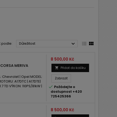



t podle:
Důležitost
Cena
8 500,00 Kč
 CORSA MERIVA
Přidat do košíku

Chevrolet | Opel MODEL:
Zobrazit
 MOTORU: A17DTC | A17DTE|
1.7 TD VÝKON: 110PS/81kW |

Požádejte o
dostupnost +420
725425366
Cena
8 500,00 Kč