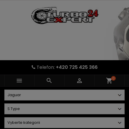
Telefon:
+420 725 425 366
0



shopping_cart