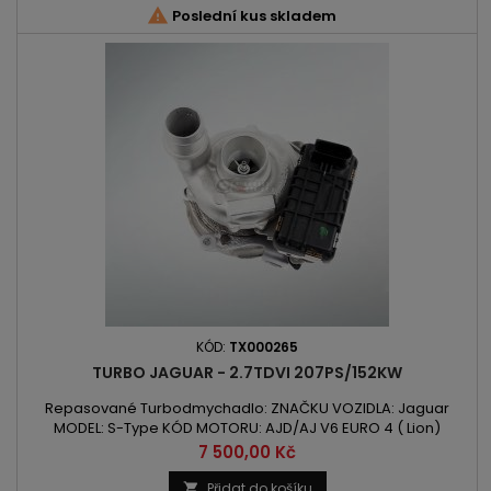

Poslední kus skladem
KÓD:
TX000265
TURBO JAGUAR - 2.7TDVI 207PS/152KW
Repasované Turbodmychadlo: ZNAČKU VOZIDLA: Jaguar
MODEL: S-Type KÓD MOTORU: AJD/AJ V6 EURO 4 ( Lion)
OBSAH: 2720ccm 2.7TDVi VÝKON: 152kW/207PS ROK VÝROBY:
Cena
7 500,00 Kč
2005 - POZOR: Pravá Strana
Přidat do košíku
