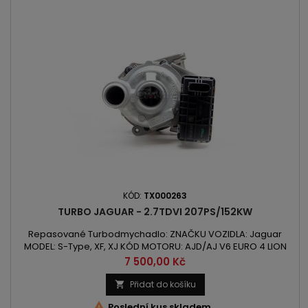
KÓD:
TX000263
TURBO JAGUAR - 2.7TDVI 207PS/152KW
Repasované Turbodmychadlo: ZNAČKU VOZIDLA: Jaguar
MODEL: S-Type, XF, XJ KÓD MOTORU: AJD/AJ V6 EURO 4 LION
OBSAH: 2720ccm 2.7TDVi VÝKON: 152kW/207PS ROK VÝROBY:
Cena
7 500,00 Kč
2005 - POZOR: Pravá Strana
Přidat do košíku


Poslední kus skladem