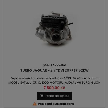
KÓD:
TX000262
TURBO JAGUAR - 2.7TDVI 207PS/152KW
Repasované Turbodmychadlo: ZNAČKU VOZIDLA: Jaguar
MODEL: S-Type, XF, XJ KÓD MOTORU: AJD/AJ V6 EURO 4 LION
OBSAH: 2720ccm 2.7TDVi VÝKON: 152kW/207PS ROK VÝROBY:
Cena
7 500,00 Kč
2005 - POZOR: Leva Strana
Přidat do košíku


Poslední kus skladem