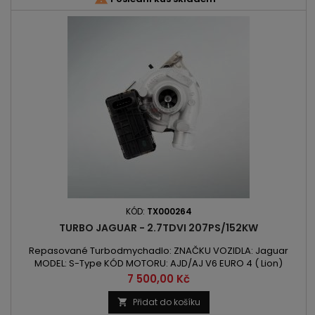
KÓD:
TX000264
TURBO JAGUAR - 2.7TDVI 207PS/152KW
Repasované Turbodmychadlo: ZNAČKU VOZIDLA: Jaguar
MODEL: S-Type KÓD MOTORU: AJD/AJ V6 EURO 4 ( Lion)
OBSAH: 2720ccm 2.7TDVi VÝKON: 152kW/207PS ROK VÝROBY:
Cena
7 500,00 Kč
2005 - POZOR: Leva Strana
Přidat do košíku
