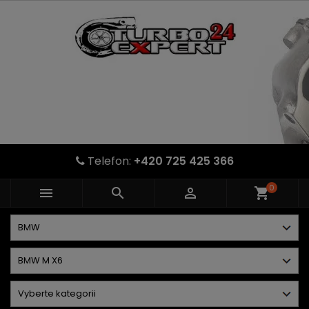
Telefon:
+420 725 425 366
0



shopping_cart