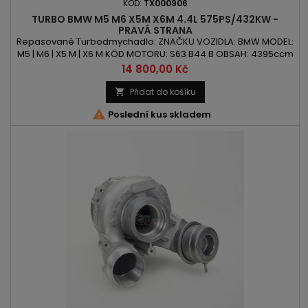
KÓD:
TX000906
TURBO BMW M5 M6 X5M X6M 4.4L 575PS/432KW -
PRAVÁ STRANA
Repasované Turbodmychadlo: ZNAČKU VOZIDLA: BMW MODEL:
M5 | M6 | X5 M | X6 M KÓD MOTORU: S63 B44 B OBSAH: 4395ccm
4.4L VÝKON: 575PS / 432kW ROK VÝROBY: 2013- POZOR : Pravá
Cena
14 800,00 Kč
Strana | BiTurbo | TwinTurbo
Přidat do košíku


Poslední kus skladem