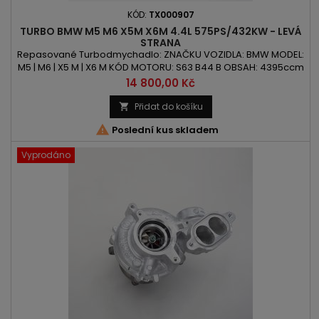
KÓD:
TX000907
TURBO BMW M5 M6 X5M X6M 4.4L 575PS/432KW - LEVÁ
STRANA
Repasované Turbodmychadlo: ZNAČKU VOZIDLA: BMW MODEL:
M5 | M6 | X5 M | X6 M KÓD MOTORU: S63 B44 B OBSAH: 4395ccm
4.4L VÝKON: 575PS / 432kW ROK VÝROBY: 2013- POZOR : Levá
Cena
14 800,00 Kč
Strana | BiTurbo | TwinTurbo
Přidat do košíku


Poslední kus skladem
Vyprodáno