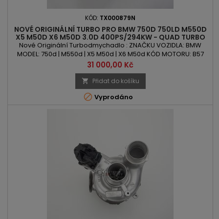
KÓD:
TX000879N
NOVÉ ORIGINÁLNÍ TURBO PRO BMW 750D 750LD M550D
X5 M50D X6 M50D 3.0D 400PS/294KW - QUAD TURBO
Nové Originální Turbodmychadlo : ZNAČKU VOZIDLA: BMW
MODEL: 750d | M550d | X5 M50d | X6 M50d KÓD MOTORU: B57
D30 C OBSAH: 2993ccm 3.0d VÝKON: 400PS | 294kW ROK
Cena
31 000,00 Kč
VÝROBY: 2016 - POZOR : Quad Turbo
Přidat do košíku


Vyprodáno