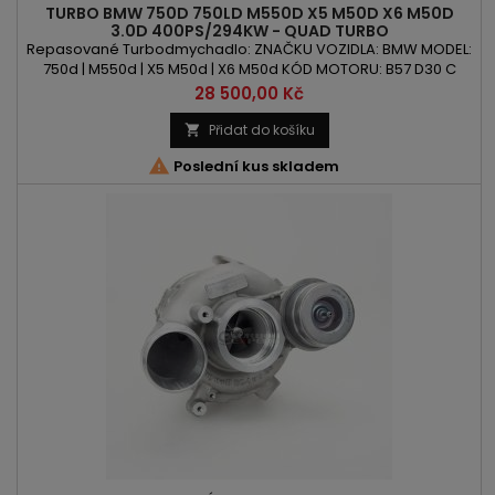
TURBO BMW 750D 750LD M550D X5 M50D X6 M50D
3.0D 400PS/294KW - QUAD TURBO
Repasované Turbodmychadlo: ZNAČKU VOZIDLA: BMW MODEL:
750d | M550d | X5 M50d | X6 M50d KÓD MOTORU: B57 D30 C
OBSAH: 2993ccm 3.0d VÝKON: 400PS | 294kW ROK VÝROBY:
Cena
28 500,00 Kč
2016 - POZOR : Quad Turbo
Přidat do košíku


Poslední kus skladem