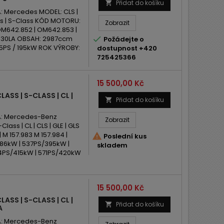
Přidat do košíku

 Mercedes MODEL: CLS |
ass | S-Class KÓD MOTORU:
Zobrazit
OM642.852 | OM642.853 |
E30LA OBSAH: 2987ccm

Požádejte o
65PS / 195kW ROK VÝROBY:
dostupnost +420
725425366
Cena
15 500,00 Kč
ASS | S-CLASS | CL |
Přidat do košíku

: Mercedes-Benz
Zobrazit
lass | CL | CLS | GLE | GLS
| M 157.983 M 157.984 |

Poslední kus
386kW | 537PS/395kW |
skladem
4PS/415kW | 571PS/420kW
Cena
15 500,00 Kč
ASS | S-CLASS | CL |
Přidat do košíku

A
: Mercedes-Benz