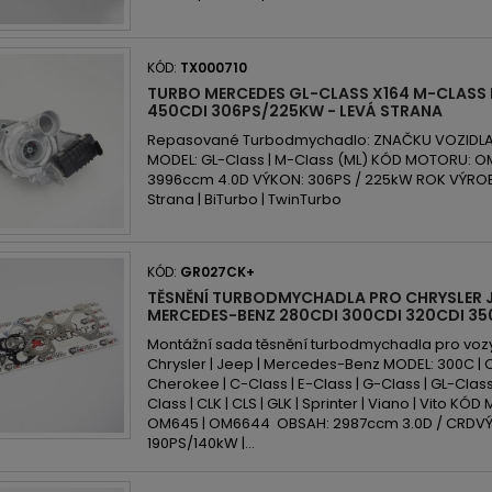
KÓD:
TX000710
TURBO MERCEDES GL-CLASS X164 M-CLASS 
450CDI 306PS/225KW - LEVÁ STRANA
Repasované Turbodmychadlo: ZNAČKU VOZIDLA
MODEL: GL-Class | M-Class (ML) KÓD MOTORU: O
3996ccm 4.0D VÝKON: 306PS / 225kW ROK VÝROB
Strana | BiTurbo | TwinTurbo
KÓD:
GR027CK+
TĚSNĚNÍ TURBODMYCHADLA PRO CHRYSLER J
MERCEDES-BENZ 280CDI 300CDI 320CDI 35
Montážní sada těsnění turbodmychadla pro voz
Chrysler | Jeep | Mercedes-Benz MODEL: 300C 
Cherokee | C-Class | E-Class | G-Class | GL-Class 
Class | CLK | CLS | GLK | Sprinter | Viano | Vito KÓ
OM645 | OM6644 OBSAH: 2987ccm 3.0D / CRDVÝK
190PS/140kW |...