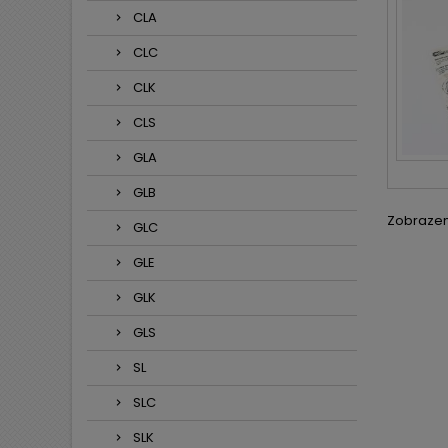
CLA
CLC
CLK
CLS
GLA
GLB
Zobrazení
GLC
GLE
GLK
GLS
SL
SLC
SLK