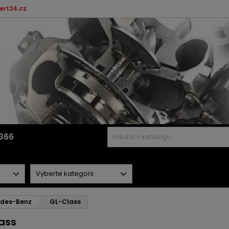
ert24.cz
366
des-Benz
GL-Class
ass