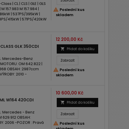
Zobrazit
lass | CL | CLS | GLE | GLS
| M 157.983 M 157.984 |

Poslední kus
386kW | 537PS/395kW |
skladem
4PS/415kW | 571PS/420kW
Cena
12 200,00 Kč
CLASS GLK 350CDI
Přidat do košíku

: Mercedes-Benz
Zobrazit
ÓD MOTORU: OM 642.822 |
2.868 OBSAH: 2987ccm

Poslední kus
VÝROBY: 2010 -
skladem
Cena
10 600,00 Kč
ML W164 420CDI
Přidat do košíku

: Mercedes - Benz
Zobrazit
M 629.912 OBSAH:
Y: 2006 -POZOR : Pravá

Poslední kus
skladem