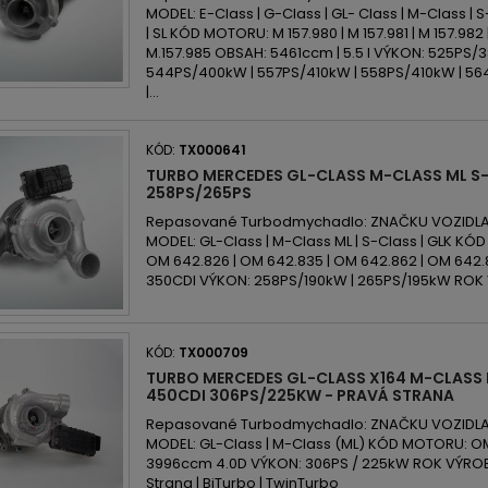
MODEL: E-Class | G-Class | GL- Class | M-Class | S-C
| SL KÓD MOTORU: M 157.980 | M 157.981 | M 157.982 
M.157.985 OBSAH: 5461ccm | 5.5 l VÝKON: 525PS/
544PS/400kW | 557PS/410kW | 558PS/410kW | 56
|...
KÓD:
TX000641
TURBO MERCEDES GL-CLASS M-CLASS ML S-
258PS/265PS
Repasované Turbodmychadlo: ZNAČKU VOZIDLA
MODEL: GL-Class | M-Class ML | S-Class | GLK K
OM 642.826 | OM 642.835 | OM 642.862 | OM 64
350CDI VÝKON: 258PS/190kW | 265PS/195kW ROK 
KÓD:
TX000709
TURBO MERCEDES GL-CLASS X164 M-CLASS 
450CDI 306PS/225KW - PRAVÁ STRANA
Repasované Turbodmychadlo: ZNAČKU VOZIDLA
MODEL: GL-Class | M-Class (ML) KÓD MOTORU: O
3996ccm 4.0D VÝKON: 306PS / 225kW ROK VÝROB
Strana | BiTurbo | TwinTurbo