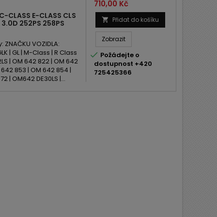
Cena
710,00 Kč
C-CLASS E-CLASS CLS
Přidat do košíku

 3.0D 252PS 258PS
Zobrazit
y: ZNAČKU VOZIDLA:
K | GL | M-Class | R Class

Požádejte o
LS | OM 642 822 | OM 642
dostupnost +420
 642 853 | OM 642 854 |
725425366
2 | OM642 DE30LS |...