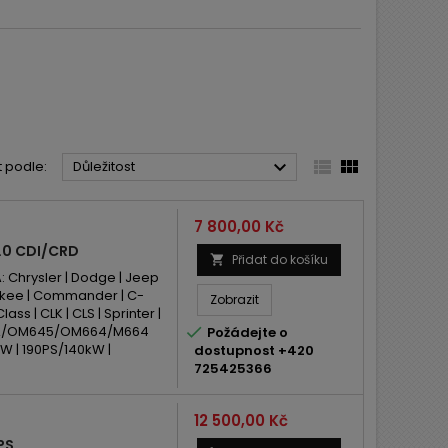



t podle:
Důležitost
Cena
7 800,00 Kč
.0 CDI/CRD
Přidat do košíku

Chrysler | Dodge | Jeep
rokee | Commander | C-
Zobrazit
ass | CLK | CLS | Sprinter |
LA/OM645/OM664/M664

Požádejte o
 | 190PS/140kW |
dostupnost +420
725425366
Cena
12 500,00 Kč
PS