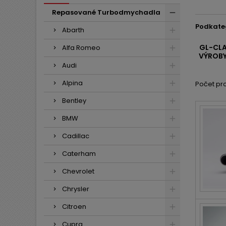
Repasované Turbodmychadla
Podkate
Abarth
GL-CLA
Alfa Romeo
VÝROBY
Audi
Alpina
Počet pro
Bentley
BMW
Cadillac
Caterham
Chevrolet
Chrysler
Citroen
Cupra