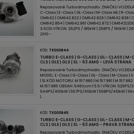
Repasované Turbodmychadlo: ZNAČKU VOZIDLA:
C-Class | E-Class | GL-Class | M-Class ML | R-Cl
OM642 | OM642.822 | OM642.826 | OM642.838 | 
OM642.854 | OM642.861 OM642.872 | OM642LSD
3.0CDI VÝKON: 252PS / 185kW | 258PS / 190kW | 2
2010 -
KÓD:
TX000844
TURBO E-CLASS | G-CLASS | GL- CLASS | M-CL
CLS | GLE | GLS | SL - 63 AMG - LEVÁ STRANA
Repasované Turbodmychadlo: ZNAČKU VOZIDLA
MODEL: E-Class | G-Class | GL- Class | M-Class | S-C
| SL KÓD MOTORU: M 157.980 | M 157.981 | M 157.982 
M.157.985 OBSAH: 5461ccm | 5.5 l VÝKON: 525PS/
544PS/400kW | 557PS/410kW | 558PS/410kW | 56
|...
KÓD:
TX000845
TURBO E-CLASS | G-CLASS | GL- CLASS | M-CL
CLS | GLE | GLS | SL - 63 AMG - PRAVÁ STRAN
Repasované Turbodmychadlo: ZNAČKU VOZIDLA