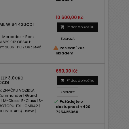
Cena
10 600,00 Kč
ML W164 420CDI
Přidat do košíku

: Mercedes - Benz
Zobrazit
M 629.912 OBSAH:
Y: 2006 -POZOR : Levá

Poslední kus
skladem
Cena
650,00 Kč
EEP 3.0CRD
Přidat do košíku

0CDI
y: ZNAČKU VOZIDLA:
Zobrazit
| Commander | Grand
| M-Class | R-Class | S-

Požádejte o
D MOTORU: EXL | OM642 |
dostupnost +420
ON: 184PS/135kW |
725425366