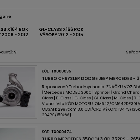
gorie
SS X164 ROK
GL-CLASS X166 ROK
 2006 - 2012
VÝROBY 2012 - 2015
duktů: 9
Seřadi
KÓD:
TX000095
TURBO CHRYSLER DODGE JEEP MERCEDES - 3
Repasované Turbodmychadlo: ZNAČKU VOZIDLA: 
| Mercedes MODEL: 300C | Sprinter | Grand Che
Class | E-Class | G-Class | Gl-Class | M-Class | R-Cl
Viano | Vito KÓD MOTORU: OM642/OM642DE30
OBSAH: 2987ccm 3.0 CDI/CRD VÝKON: 184PS/135kW
204PS/150kW |...
KÓD:
TX000474
TURBO MERCEDES 350CDI 3.0D 252PS ÷ 265