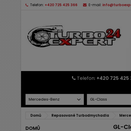
Telefon:
+420 725 425 366
E-mail:
info@turboexp
Telefon:
+420 725 425 
Domů
Repasované Turbodmychadla
Merce
GL-Cl
DOMŮ