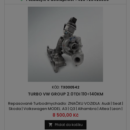
KÓD:
TX000542
TURBO VW GROUP 2.0TDI 110÷140KM
Repasované Turbodmychadlo: ZNAČKU VOZIDLA: Audi | Seat |
Skoda | Volkswagen MODEL: A3 | Q3 | Alhambra | Altea | Leon |
Octavia | Superb | Yeti | Beetle | Caddy | CC | Eos | Golf | Jetta |
Cena
8 500,00 Kč
Passat | Scirocco | Sharan | Tiguan | Touran KÓD MOTORU: CFFA
| CFFB | CFFD | CFFE | CFHA | CFHB | CFHC | CFHE | CFHF | CLCA |
Přidat do košíku

CLCB | CLJA OBSAH: 1968ccm 2.0 TDI...