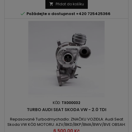
140PS | 103kW ROK VÝROBY: 2003 -
Přidat do košíku


Požádejte o dostupnost +420 725425366
KÓD:
TX000032
TURBO AUDI SEAT SKODA VW - 2.0 TDI
Repasované Turbodmychadlo: ZNAČKU VOZIDLA: Audi Seat
Skoda VW KÓD MOTORU: AZV/BKD/BKP/BMA/BWV/BVE OBSAH:
1968ccm 2.0TDI VÝKON: 100kW/136PS / 103kW/140PS ROK
Cena
6 500,00 Kč