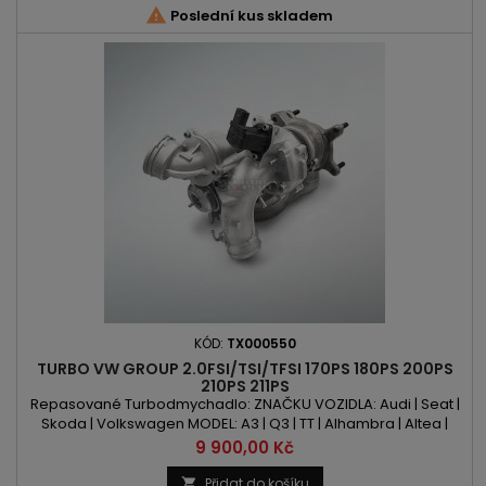

Poslední kus skladem
KÓD:
TX000550
TURBO VW GROUP 2.0FSI/TSI/TFSI 170PS 180PS 200PS
210PS 211PS
Repasované Turbodmychadlo: ZNAČKU VOZIDLA: Audi | Seat |
Skoda | Volkswagen MODEL: A3 | Q3 | TT | Alhambra | Altea |
Leon | Octavia | Superb | Beetle | CC | Eos | Golf | Jetta | Passat |
Cena
9 900,00 Kč
Scirocco | Sharan | Tiguan KÓD MOTORU: CAWA | CAWB | CCTA
| CCTB | CCZA | CCZB | CCZC | CCZD OBSAH: 1984ccm 2.0FSI |
Přidat do košíku
