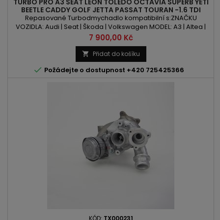
TURBO PRO A3 SEAT LEON TOLEDO OCTAVIA SUPERB YETI
BEETLE CADDY GOLF JETTA PASSAT TOURAN -1.6 TDI
75PS 90PS 102PS 105PS
Repasované Turbodmychadlo kompatibilní s:ZNAČKU
VOZIDLA: Audi | Seat | Škoda | Volkswagen MODEL: A3 | Altea |
Leon | Toledo | Octavia | Rapid | Superb | Yeti | Beetle | Caddy |
Cena
7 900,00 Kč
Golf | Jetta | Passat | TouranKÓD MOTORU: CAYB | CAYC | CAYD |
CAYE | CLNA OBSAH: 1598ccm 1.6 TDI VÝKON: 75PS/55kW |
Přidat do košíku

90PS/66kW | 102PS/75kW | 105PS/77kW ROK VÝROBY: 2009 -

Požádejte o dostupnost +420 725425366
KÓD:
TX000231