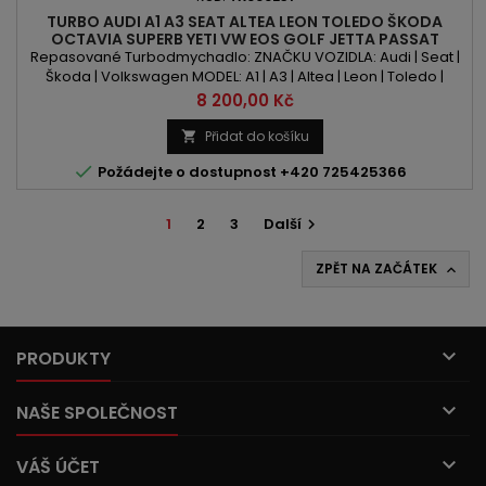
TURBO AUDI A1 A3 SEAT ALTEA LEON TOLEDO ŠKODA
OCTAVIA SUPERB YETI VW EOS GOLF JETTA PASSAT
SCIROCCO TIGUAN 1.4TSI 122PS/125PS
Repasované Turbodmychadlo: ZNAČKU VOZIDLA: Audi | Seat |
Škoda | Volkswagen MODEL: A1 | A3 | Altea | Leon | Toledo |
Octavia | Superb | Yeti | Eos | Golf | Jetta | Passat | Scirocco |
Cena
8 200,00 Kč
Tiguan KÓD MOTORU: CAXA | CAXC | CMSA | CNVA OBSAH:
1390ccm 1.4 TSI | TFSI VÝKON: 122PS/90kW | 125PS/92kW ROK
Přidat do košíku

VÝROBY: 2007 -

Požádejte o dostupnost +420 725425366
1
2
3
Další

ZPĚT NA ZAČÁTEK


PRODUKTY

NAŠE SPOLEČNOST

VÁŠ ÚČET