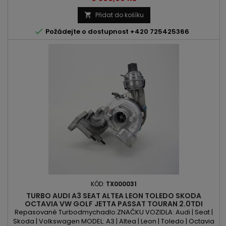
VÝROBY: 2003 -
Přidat do košíku


Požádejte o dostupnost +420 725425366
KÓD:
TX000031
TURBO AUDI A3 SEAT ALTEA LEON TOLEDO SKODA
OCTAVIA VW GOLF JETTA PASSAT TOURAN 2.0TDI
170PS/125KW
Repasované Turbodmychadlo:ZNAČKU VOZIDLA: Audi | Seat |
Skoda | Volkswagen MODEL: A3 | Altea | Leon | Toledo | Octavia