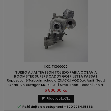
KÓD:
TX000020
TURBO A3 ALTEA LEON TOLEDO FABIA OCTAVIA
ROOMSTER SUPERB CADDY GOLF JETTA PASSAT
TOURAN-1.9 TDI 90PS 100PSM 105PS
Repasované Turbodmychadlo: ZNAČKU VOZIDLA: Audi | Seat |
Skoda | Volkswagen MODEL: A3 | Altea | Leon | Toledo | Fabia |
Octavia | Roomster | Superb | Caddy | Golf | Jetta | Passat |
Cena
6 800,00 Kč
Touran KÓD MOTORU: AVQ | BJB | BKC | BKC | BRU | BRU | BXE |
BXF | BXJ OBSAH: 1896ccm 1.9TDI VÝKON: 90PS/66kW |
Přidat do košíku

100PS/74kW | 105PS/77kW ROK VÝROBY: 2002 -

Požádejte o dostupnost +420 725425366