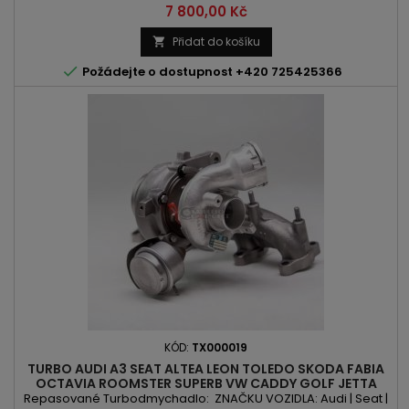
| Golf | Jetta | Passat | Touran KÓD MOTORU: BMN | BMR | BUY |
Cena
7 800,00 Kč
BUZ OBSAH: 1968ccm 2.0 TDI VÝKON: 170PS | 125kW ROK VÝROBY:
2005 -
Přidat do košíku


Požádejte o dostupnost +420 725425366
KÓD:
TX000019
TURBO AUDI A3 SEAT ALTEA LEON TOLEDO SKODA FABIA
OCTAVIA ROOMSTER SUPERB VW CADDY GOLF JETTA
PASSAT POLO TOURAN 1.9TDI S DPF
Repasované Turbodmychadlo: ZNAČKU VOZIDLA: Audi | Seat |