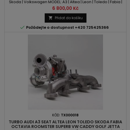
Skoda | Volkswagen MODEL: A3 | Altea | Leon | Toledo | Fabia |
Octavia | Roomster | Superb | Caddy | Golf | Jetta | Passat | Polo
Cena
6 800,00 Kč
| TouranKÓD MOTORU: BLS | BSU OBSAH: 1896ccm 1.9TDI VÝKON:
75PS/55kW / 105PS/77kW ROK VÝROBY: 2002 - POZOR: S
Přidat do košíku

OTVOREM PRO ČIDLO TEPLOTY VÝFUKOVÝCH PLYNŮ

Požádejte o dostupnost +420 725425366
KÓD:
TX000018
TURBO AUDI A3 SEAT ALTEA LEON TOLEDO SKODA FABIA
OCTAVIA ROOMSTER SUPERB VW CADDY GOLF JETTA