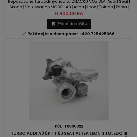
PASSAT POLO TOURAN 1.9TDI BEZ DPF
Repasované Turbodmychadlo: ZNAČKU VOZIDLA: Audi | Seat |
Skoda | Volkswagen MODEL: A3 | Altea | Leon | Toledo | Fabia |
Octavia | Roomster | Superb | Caddy | Golf | Jetta | Passat | Polo
Cena
6 800,00 Kč
| Touran KÓD MOTORU: BLS | BSU OBSAH: 1896ccm 1.9TDI VÝKON:
75PS/55kW / 105PS/77kW ROK VÝROBY: 2002 - POZOR : BEZ
Přidat do košíku

OTVORU PRO ČIDLO VÝFUKOVÝCH PLYNŮ

Požádejte o dostupnost +420 725425366
KÓD:
TX000022
TURBO AUDI A3 8P TT 8J SEAT ALTEA LEON II TOLEDO III