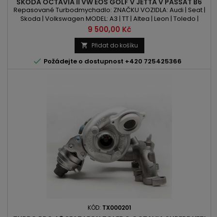
ŠKODA OCTAVIA II VW EOS GOLF V JETTA V PASSAT B6
2.0 TFSI
Repasované Turbodmychadlo: ZNAČKU VOZIDLA: Audi | Seat |
Skoda | Volkswagen MODEL: A3 | TT | Altea | Leon | Toledo |
Octavia Eos | Golf | Jetta | Passat KÓD MOTORU: AXX | BWA | BPY
Cena
9 500,00 Kč
OBSAH: 1984ccm 2.0TFSI VÝKON: 185PS/136kW | 200PS/147kW
ROK VÝROBY: 2004 -
Přidat do košíku


Požádejte o dostupnost +420 725425366
KÓD:
TX000201