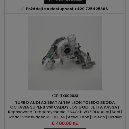
2.0TSI | 2.0TFSI VÝKON: 170PS / 125kW | 180PS / 132kW...

Požádejte o dostupnost +420 725425366
KÓD:
TX000023
TURBO AUDI A3 SEAT ALTEA LEON TOLEDO SKODA
OCTAVIA SUPERB VW CADDY EOS GOLF JETTA PASSAT
TOURAN 2.0TDI 140PS/103KW
Repasované Turbodmychadlo: ZNAČKU VOZIDLA: Audi | Seat |
Skoda | Volkswagen MODEL: A3 | Altea | Leon | Toledo | Octavia
| Superb | Caddy | Eos | Golf | Jetta | Passat | Touran KÓD
Cena
6 400,00 Kč
MOTORU: BMP | BMM | BVD OBSAH: 1968 ccm 2.0 TDI VÝKON: