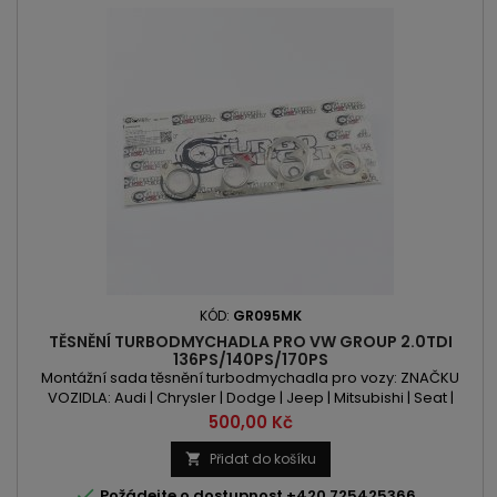
KÓD:
GR095MK
TĚSNĚNÍ TURBODMYCHADLA PRO VW GROUP 2.0TDI
136PS/140PS/170PS
Montážní sada těsnění turbodmychadla pro vozy: ZNAČKU
VOZIDLA: Audi | Chrysler | Dodge | Jeep | Mitsubishi | Seat |
Skoda | Volkswagen MODEL: A3 | TT | Sebring | Avenger |
Cena
500,00 Kč
Caliber | Journey | Compass | Patriot | Grandis | Lancer |
Outlander | Altea I | Leon | Toledo | Octavia | Superb | Yeti | Eos I |
Přidat do košíku

Golf | Jetta | Passat | Passat CC | Scirocco | Tiguan...

Požádejte o dostupnost +420 725425366