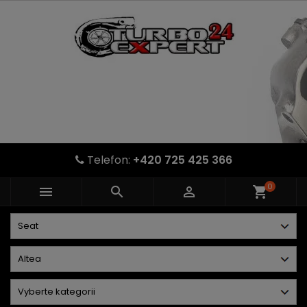
Telefon:
+420 725 425 366
0



shopping_cart