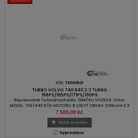
Vyprodáno
KÓD:
TX000521
TURBO VOLVO 740 940 2.3 TURBO
156PS/165PS/171PS/190PS
Repasované Turbodmychadlo: ZNAČKU VOZIDLA: Volvo
MODEL: 740 | 940 KÓD MOTORU: B 230 FT OBSAH: 2316ccm 2.3
Turbo VÝKON: 156PS/115kW | 165PS/121kW | 171PS/126kW |
Cena
7 500,00 Kč
190PS/140kW ROK VÝROBY: 1986 -
Přidat do košíku


Vyprodáno