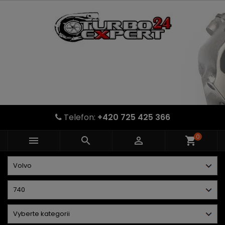
Telefon:
+420 725 425 366
0



shopping_cart