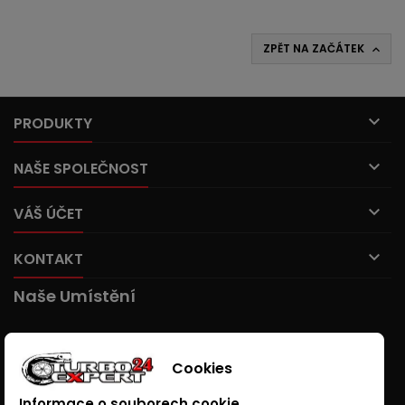
ZPĚT NA ZAČÁTEK


PRODUKTY

NAŠE SPOLEČNOST

VÁŠ ÚČET

KONTAKT
Naše Umístění
Cookies
Informace o souborech cookie