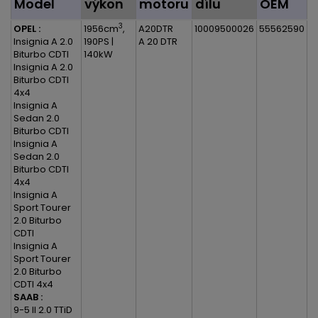
Model
výkon
motoru
dílu
OEM
3
OPEL :
1956cm
,
A20DTR
10009500026
55562590
Insignia A 2.0
190PS |
A 20 DTR
Biturbo CDTI
140kW
Insignia A 2.0
Biturbo CDTI
4x4
Insignia A
Sedan 2.0
Biturbo CDTI
Insignia A
Sedan 2.0
Biturbo CDTI
4x4
Insignia A
Sport Tourer
2.0 Biturbo
CDTI
Insignia A
Sport Tourer
2.0 Biturbo
CDTI 4x4
SAAB :
9-5 II 2.0 TTiD