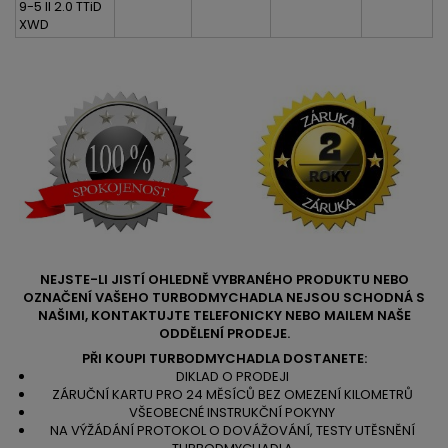
9-5 II 2.0 TTiD
XWD
NEJSTE-LI JISTÍ OHLEDNĚ VYBRANÉHO PRODUKTU NEBO
OZNAČENÍ VAŠEHO TURBODMYCHADLA NEJSOU SCHODNÁ S
NAŠIMI, KONTAKTUJTE TELEFONICKY NEBO MAILEM NAŠE
ODDĚLENÍ PRODEJE.
PŘI KOUPI TURBODMYCHADLA DOSTANETE:
DIKLAD O PRODEJI
ZÁRUČNÍ KARTU PRO 24 MĚSÍCŮ BEZ OMEZENÍ KILOMETRŮ
VŠEOBECNÉ INSTRUKČNÍ POKYNY
NA VÝŽÁDÁNÍ PROTOKOL O DOVÁŽOVÁNÍ, TESTY UTĚSNĚNÍ