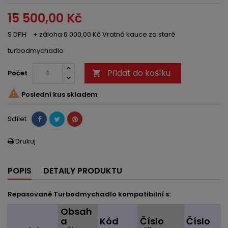
15 500,00 Kč
S DPH
+ záloha 6 000,00 Kč Vratná kauce za staré
turbodmychadlo
Přidat do košíku
Počet


Poslední kus skladem
Sdílet
Drukuj

POPIS
DETAILY PRODUKTU
Repasované Turbodmychadlo kompatibilní s:
Obsah
a
Kód
Číslo
Číslo