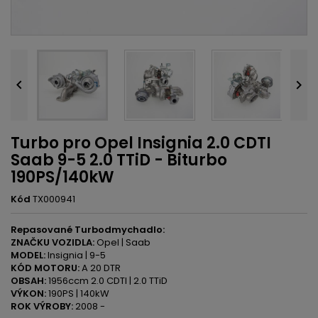


Turbo pro Opel Insignia 2.0 CDTI
Saab 9-5 2.0 TTiD - Biturbo
190PS/140kW
Kód
TX000941
Repasované Turbodmychadlo:
ZNAČKU VOZIDLA:
Opel | Saab
MODEL:
Insignia | 9-5
KÓD MOTORU:
A 20 DTR
OBSAH:
1956ccm 2.0 CDTI | 2.0 TTiD
VÝKON:
190PS | 140kW
ROK VÝROBY:
2008 -