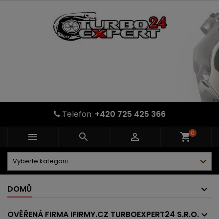
Telefon:
+420 725 425 366
0



shopping_cart
DOMŮ
OVĚŘENÁ FIRMA IFIRMY.CZ TURBOEXPERT24 S.R.O.