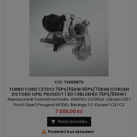
KÓD:
TX000873
TURBO FORD 1.5TDCI 75PS/55KW 95PS/70KW| CITROEN
DS FORD OPEL PEUGEOT 1.6D 1.6BLUEHDI 75PS/55KW |
99PS/73KW | 100PS/73KW
Repasované Turbodmychadlo: ZNAČKU VOZIDLA: Citroen | DS |
Ford | Opel | Peugeot MODEL: Berlingo | C-Elysee | C3 | C3
Aircross | C3 Picasso | C4 | C4 Cactus | C4 Picasso | C4 Grand
Cena
7 000,00 Kč
Picasso | C4 Spacetourer | C4 Grand Spacetourer | Jumpy |
Spacetourer | DS3 | DS4 | B-Max | Fiesta | KA+ | Combo |
Přidat do košíku

Crossland | Crossland X | 208 | 2008 | 301 | 308 | 3008 | 5008...

Poslední kus skladem