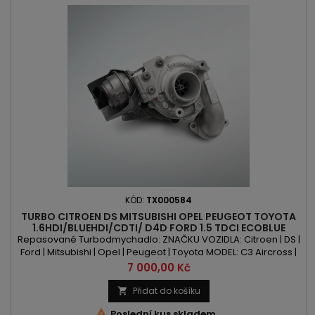
KÓD:
TX000584
TURBO CITROEN DS MITSUBISHI OPEL PEUGEOT TOYOTA
1.6HDI/BLUEHDI/CDTI/ D4D FORD 1.5 TDCI ECOBLUE
Repasované Turbodmychadlo: ZNAČKU VOZIDLA: Citroen | DS |
Ford | Mitsubishi | Opel | Peugeot | Toyota MODEL: C3 Aircross |
C4 | C4 Picasso | C4 Grand Picasso | Berlingo | Jumpy |
Cena
7 000,00 Kč
Spacetourer | DS3 | DS4 | DS5 | C Max | Fiesta | Focus | Mondeo |
Tourneo Courier | ASX | Crossland | 208 | 308 | 508 | 2008 | 3008
Přidat do košíku

| 5008 | Expert | Partner | Traveller | Proace...

Poslední kus skladem