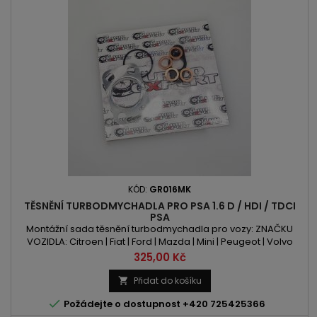
KÓD:
GR016MK
TĚSNĚNÍ TURBODMYCHADLA PRO PSA 1.6 D / HDI / TDCI
PSA
Montážní sada těsnění turbodmychadla pro vozy: ZNAČKU
VOZIDLA: Citroen | Fiat | Ford | Mazda | Mini | Peugeot | Volvo
OBSAH: 1560ccm 1.6 D | DI | HDI | TDCI VÝKON: 75PS/55kW |
Cena
325,00 Kč
90PS/66kW | 92PS/68kW | 109PS/80kW | 112PS/82kW |
114PS/84kW 115PS/84kW
Přidat do košíku


Požádejte o dostupnost +420 725425366