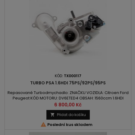
KÓD:
TX000117
TURBO PSA 1.6HDI 75PS/92PS/95PS
Repasované Turbodmychadlo: ZNAČKU VOZIDLA: Citroen Ford
Peugeot KÓD MOTORU: DV6ETED4 OBSAH: 1560ccm 1.6HDI
VÝKON: 55kW/75PS / 68kW/92PS / 70kW/95PS ROK VÝROBY:
Cena
6 800,00 Kč
2008 -
Přidat do košíku


Poslední kus skladem