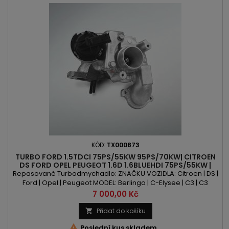
KÓD:
TX000873
TURBO FORD 1.5TDCI 75PS/55KW 95PS/70KW| CITROEN
DS FORD OPEL PEUGEOT 1.6D 1.6BLUEHDI 75PS/55KW |
99PS/73KW | 100PS/73KW
Repasované Turbodmychadlo: ZNAČKU VOZIDLA: Citroen | DS |
Ford | Opel | Peugeot MODEL: Berlingo | C-Elysee | C3 | C3
Aircross | C3 Picasso | C4 | C4 Cactus | C4 Picasso | C4 Grand
Cena
7 000,00 Kč
Picasso | C4 Spacetourer | C4 Grand Spacetourer | Jumpy |
Spacetourer | DS3 | DS4 | B-Max | Fiesta | KA+ | Combo |
Přidat do košíku

Crossland | Crossland X | 208 | 2008 | 301 | 308 | 3008 | 5008...

Poslední kus skladem