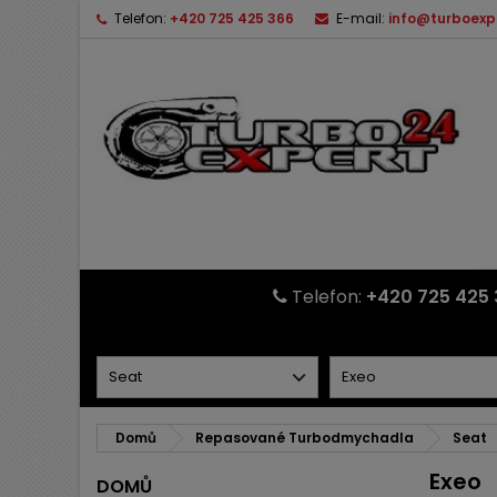
Telefon:
+420 725 425 366
E-mail:
info@turboexp
Telefon:
+420 725 425 
Domů
Repasované Turbodmychadla
Seat
Exeo
DOMŮ