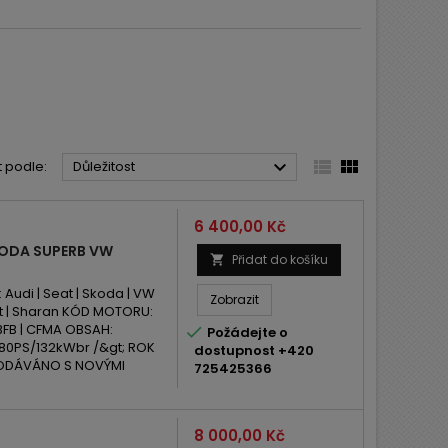



t podle:
Důležitost
Cena
6 400,00 Kč
KODA SUPERB VW
Přidat do košíku

di | Seat | Skoda | VW
Zobrazit
sat | Sharan KÓD MOTORU:
| BFB | CFMA OBSAH:

Požádejte o
 180PS/132kWbr /&gt; ROK
dostupnost +420
RODÁVÁNO S NOVÝMI
725425366
Cena
8 000,00 Kč