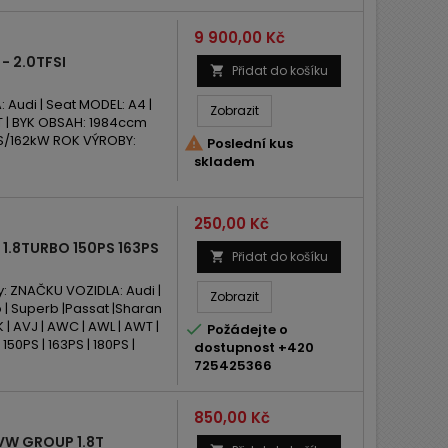
Cena
9 900,00 Kč
- 2.0TFSI
Přidat do košíku

udi | Seat MODEL: A4 |
Zobrazit
WT | BYK OBSAH: 1984ccm
PS/162kW ROK VÝROBY:

Poslední kus
skladem
Cena
250,00 Kč
.8TURBO 150PS 163PS
Přidat do košíku

: ZNAČKU VOZIDLA: Audi |
Zobrazit
 | Superb |Passat |Sharan
 | AVJ | AWC | AWL | AWT |

Požádejte o
50PS | 163PS | 180PS |
dostupnost +420
725425366
Cena
850,00 Kč
VW GROUP 1.8T