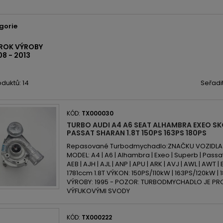
gorie
 ROK VÝROBY
8 - 2013
duktů: 14
Seřadi
KÓD:
TX000030
TURBO AUDI A4 A6 SEAT ALHAMBRA EXEO S
PASSAT SHARAN 1.8T 150PS 163PS 180PS
Repasované Turbodmychadlo:ZNAČKU VOZIDLA: Au
MODEL: A4 | A6 | Alhambra | Exeo | Superb | Pas
AEB | AJH | AJL | ANP | APU | ARK | AVJ | AWL | AWT 
1781ccm 1.8T VÝKON: 150PS/110kW | 163PS/120kW |
VÝROBY: 1995 - POZOR: TURBODMYCHADLO JE P
VÝFUKOVÝMI SVODY
KÓD:
TX000222