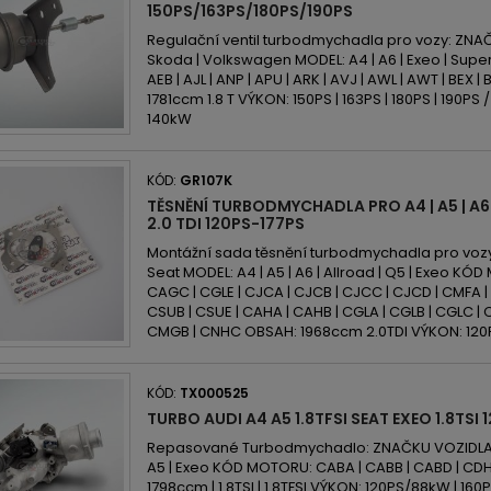
150PS/163PS/180PS/190PS
Regulační ventil turbodmychadla pro vozy: ZNAČK
Skoda | Volkswagen MODEL: A4 | A6 | Exeo | Sup
AEB | AJL | ANP | APU | ARK | AVJ | AWL | AWT | BEX 
1781ccm 1.8 T VÝKON: 150PS | 163PS | 180PS | 190PS /
140kW
KÓD:
GR107K
TĚSNĚNÍ TURBODMYCHADLA PRO A4 | A5 | A6 |
2.0 TDI 120PS-177PS
Montážní sada těsnění turbodmychadla pro vozy
Seat MODEL: A4 | A5 | A6 | Allroad | Q5 | Exeo K
CAGC | CGLE | CJCA | CJCB | CJCC | CJCD | CMFA |
CSUB | CSUE | CAHA | CAHB | CGLA | CGLB | CGLC | 
CMGB | CNHC OBSAH: 1968ccm 2.0TDI VÝKON: 120P
KÓD:
TX000525
TURBO AUDI A4 A5 1.8TFSI SEAT EXEO 1.8TSI
Repasované Turbodmychadlo: ZNAČKU VOZIDLA: A
A5 | Exeo KÓD MOTORU: CABA | CABB | CABD | CD
1798ccm | 1.8TSI | 1.8TFSI VÝKON: 120PS/88kW | 16