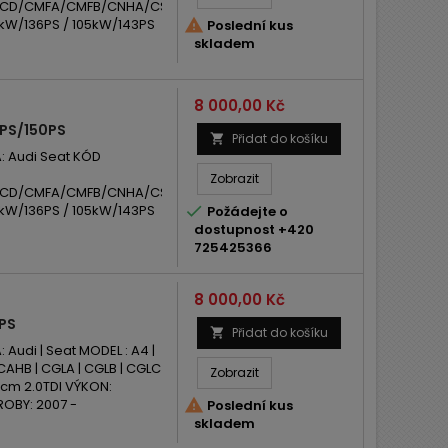
CD/CMFA/CMFB/CNHA/CSUA/CSUB/CSUE
0kW/136PS / 105kW/143PS

Poslední kus
skladem
Cena
8 000,00 Kč
3PS/150PS
Přidat do košíku

 Audi Seat KÓD
Zobrazit
CD/CMFA/CMFB/CNHA/CSUA/CSUB/CSUE
0kW/136PS / 105kW/143PS

Požádejte o
dostupnost +420
725425366
Cena
8 000,00 Kč
7PS
Přidat do košíku

udi | Seat MODEL : A4 |
 CAHB | CGLA | CGLB | CGLC
Zobrazit
ccm 2.0TDI VÝKON:
ROBY: 2007 -

Poslední kus
skladem