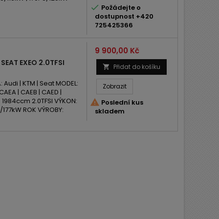

Požádejte o
dostupnost +420
725425366
Cena
9 900,00 Kč
SEAT EXEO 2.0TFSI
Přidat do košíku

udi | KTM | Seat MODEL:
Zobrazit
 CAEA | CAEB | CAED |
: 1984ccm 2.0TFSI VÝKON:

Poslední kus
PS/177kW ROK VÝROBY:
skladem