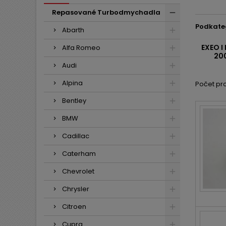
Repasované Turbodmychadla
Podkate
Abarth
EXEO I
Alfa Romeo
200
Audi
Alpina
Počet pro
Bentley
BMW
Cadillac
Caterham
Chevrolet
Chrysler
Citroen
Cupra