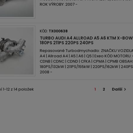
ROK VÝROBY: 2007 -
KÓD:
TX000638
TURBO AUDI A4 ALLROAD A5 A6 KTM X-BOW 
180PS 211PS 220PS 240PS
Repasované Turbodmychadlo: ZNAČKU VOZIDLA: A
A4 | Allroad A4 | A5 | A6 | Q5 | Exeo KÓD MOTORU:
CDNB | CDNC | CDND | CFKA | CPMA | CPMB OBSAH
180PS/132kW | 211PS/155kW | 220PS/162kW | 240
2008 -
 1-12 z 14 položek
1
2
Další
