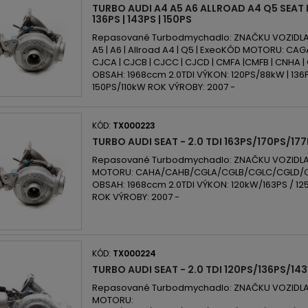
TURBO AUDI A4 A5 A6 ALLROAD A4 Q5 SEAT E
136PS | 143PS | 150PS
Repasované Turbodmychadlo: ZNAČKU VOZIDLA: A
A5 | A6 | Allroad A4 | Q5 | ExeoKÓD MOTORU: CAGA
CJCA | CJCB | CJCC | CJCD | CMFA |CMFB | CNHA |
OBSAH: 1968ccm 2.0TDI VÝKON: 120PS/88kW | 136P
150PS/110kW ROK VÝROBY: 2007 -
KÓD:
TX000223
TURBO AUDI SEAT - 2.0 TDI 163PS/170PS/17
Repasované Turbodmychadlo: ZNAČKU VOZIDLA:
MOTORU: CAHA/CAHB/CGLA/CGLB/CGLC/CGLD
OBSAH: 1968ccm 2.0TDI VÝKON: 120kW/163PS / 12
ROK VÝROBY: 2007 -
KÓD:
TX000224
TURBO AUDI SEAT - 2.0 TDI 120PS/136PS/14
Repasované Turbodmychadlo: ZNAČKU VOZIDLA:
MOTORU: