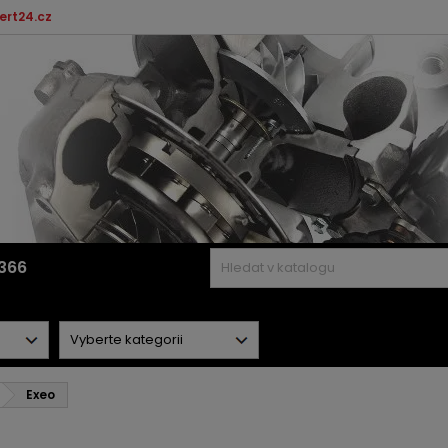
ert24.cz
366
Exeo