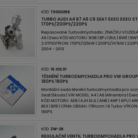
KÓD:
TX000256
TURBO AUDI A4 B7 A6 C6 SEAT EXEO EXEO ST 
170PS/200PS/220PS
Repasované Turbodmychadlo: ZNAČKU VOZIDLA: A
A6 | Exeo KÓD MOTORU: BGB | BPJ | BUL | BWE | B
2.0TFSIVÝKON: 170PS/125kW | 200PS/147kW | 220
2004 - 2013
KÓD:
15.102.01
TĚSNĚNÍ TURBODMYCHADLA PRO VW GROUP 1
180PS 190PS
Montážní sada těsnění turbodmychadla pro vozy
Seat |Skoda | VW MODEL: A4 | A6 |Alhambra | Exeo
KÓD MOTORU: AEB | AJH |AJL | ANB | ANP | APU | ARK
BEX | BFB | CFMA OBSAH: 1781ccm 1.8 Turbo VÝKON: 1
190PS
KÓD:
ZW-26
REGULAČNÍ VENTIL TURBODMYCHADLA PRO 