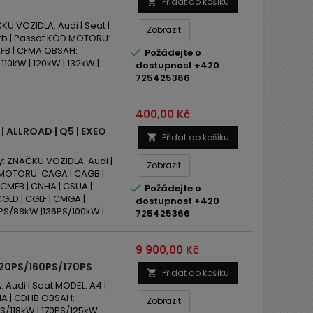
Přidat do košíku

U VOZIDLA: Audi | Seat |
Zobrazit
erb | Passat KÓD MOTORU:
| BFB | CFMA OBSAH:

Požádejte o
 110kW | 120kW | 132kW |
dostupnost +420
725425366
Cena
400,00 Kč
 ALLROAD | Q5 | EXEO
Přidat do košíku

: ZNAČKU VOZIDLA: Audi |
Zobrazit
ÓD MOTORU: CAGA | CAGB |
 CMFB | CNHA | CSUA |

Požádejte o
CGLD | CGLF | CMGA |
dostupnost +420
S/88kW |136PS/100kW |...
725425366
Cena
9 900,00 Kč
 120PS/160PS/170PS
Přidat do košíku

udi | Seat MODEL: A4 |
HA | CDHB OBSAH:
Zobrazit
0PS/118kW | 170PS/125kW