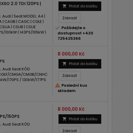
XEO 2.0 TDI 120PS |
Přidat do košíku

udi | Seat MODEL: A4 |
Zobrazit
 | CAGB | CAGC | CGLE |
 CSUA | CSUB | CSUE

Požádejte o
S/100kW | 143PS/105kW |
dostupnost +420
725425366
Cena
8 000,00 Kč
7PS
Přidat do košíku

 Audi Seat KÓD
/CGLF/CMGA/CMGB/CNHC
Zobrazit
5kW/170PS / 130kW/177PS

Poslední kus
skladem
Cena
8 000,00 Kč
3PS/150PS
Přidat do košíku

 Audi Seat KÓD
Zobrazit