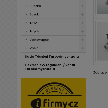
Subaru
Suzuki
TATA
Toyota
Volkswagen
Volvo
Sada Těsnění Turbodmychadla
Elektronický regulační / Ventil
Turbodmychadla
Zobrazení