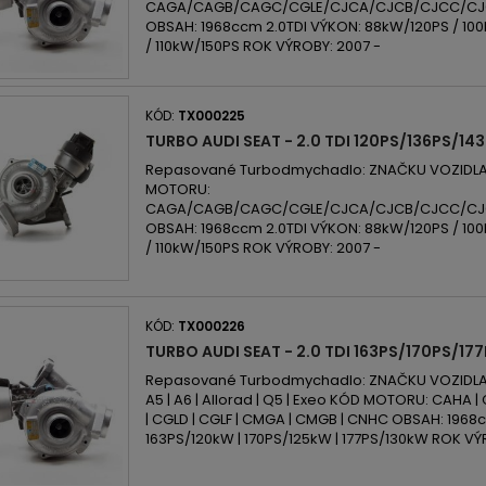
CAGA/CAGB/CAGC/CGLE/CJCA/CJCB/CJCC/CJ
OBSAH: 1968ccm 2.0TDI VÝKON: 88kW/120PS / 10
/ 110kW/150PS ROK VÝROBY: 2007 -
KÓD:
TX000225
TURBO AUDI SEAT - 2.0 TDI 120PS/136PS/14
Repasované Turbodmychadlo: ZNAČKU VOZIDLA:
MOTORU:
CAGA/CAGB/CAGC/CGLE/CJCA/CJCB/CJCC/CJ
OBSAH: 1968ccm 2.0TDI VÝKON: 88kW/120PS / 10
/ 110kW/150PS ROK VÝROBY: 2007 -
KÓD:
TX000226
TURBO AUDI SEAT - 2.0 TDI 163PS/170PS/17
Repasované Turbodmychadlo: ZNAČKU VOZIDLA: A
A5 | A6 | Allorad | Q5 | Exeo KÓD MOTORU: CAHA |
| CGLD | CGLF | CMGA | CMGB | CNHC OBSAH: 1968
163PS/120kW | 170PS/125kW | 177PS/130kW ROK VÝ