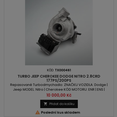
KÓD:
TX000461
TURBO JEEP CHEROKEE DODGE NITRO 2.8CRD
177PS/200PS
Repasované Turbodmychadlo: ZNAČKU VOZIDLA: Dodge |
Jeep MODEL: Nitro | Cherokee KÓD MOTORU: ENR | ENS |
P428CW OBSAH: 2777ccm 2.8 CRD VÝKON: 177PS / 130kW |
Cena
10 000,00 Kč
200PS / 147kW ROK VÝROBY: 2007 -
Přidat do košíku


Poslední kus skladem