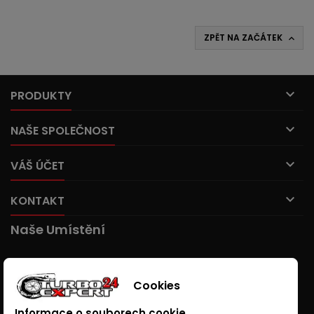
ZPĚT NA ZAČÁTEK


PRODUKTY

NAŠE SPOLEČNOST

VÁŠ ÚČET

KONTAKT
Naše Umístění
Cookies
Informace o souborech cookie