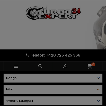
Telefon:
+420 725 425 366
0



shopping_cart