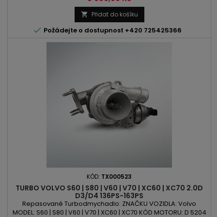
/ 100kW | 163PS / 120kW ROK VÝROBY: 2010 -
Přidat do košíku


Požádejte o dostupnost +420 725425366
KÓD:
TX000523
TURBO VOLVO S60 | S80 | V60 | V70 | XC60 | XC70 2.0D
D3/D4 136PS-163PS
Repasované Turbodmychadlo: ZNAČKU VOZIDLA: Volvo
MODEL: S60 | S80 | V60 | V70 | XC60 | XC70 KÓD MOTORU: D 5204