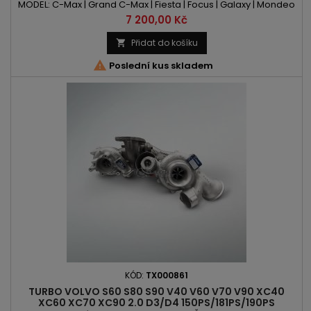
MODEL: C-Max | Grand C-Max | Fiesta | Focus | Galaxy | Mondeo
| S-Max | S60 | S80 | V40 | V60 | V70 KÓD MOTORU: JQDA | JQDB |
Cena
7 200,00 Kč
JTBA | JTBB | JTDA | JTDB | JTJA | JTJB | JTWA | JTWB | YUDA | B
4164 T | B 4164 T2 | B 4164 T3 OBSAH: 1596ccm | 1.6 EcoBoost | 1.6
Přidat do košíku

FlexiFuel | 1.6 T | 1.6 T3 | 1.6 T4 | 1.6...

Poslední kus skladem
KÓD:
TX000861
TURBO VOLVO S60 S80 S90 V40 V60 V70 V90 XC40
XC60 XC70 XC90 2.0 D3/D4 150PS/181PS/190PS