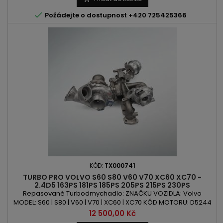
1.6 EcoBoost | 1.6 FlexiFuel | 1.6 T | 1.6 T3 | 1.6 T4...

Požádejte o dostupnost +420 725425366
KÓD:
TX000741
TURBO PRO VOLVO S60 S80 V60 V70 XC60 XC70 -
2.4D5 163PS 181PS 185PS 205PS 215PS 230PS
Repasované Turbodmychadlo: ZNAČKU VOZIDLA: Volvo
MODEL: S60 | S80 | V60 | V70 | XC60 | XC70 KÓD MOTORU: D5244
| D5244T10 | D5244T11 | D5244T12 | D5244T15 | D5244T16 |
Cena
12 500,00 Kč
D5244T17 | D5244T20 | D5244T21 | D5244T22 | D5244T23