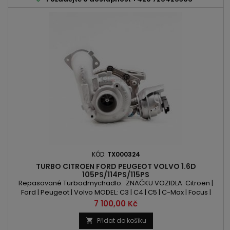
KÓD:
TX000324
TURBO CITROEN FORD PEUGEOT VOLVO 1.6D
105PS/114PS/115PS
Repasované Turbodmychadlo: ZNAČKU VOZIDLA: Citroen |
Ford | Peugeot | Volvo MODEL: C3 | C4 | C5 | C-Max | Focus |
Galaxy | Mondeo | S-Max | 208 | 308 | 508 | 2008 | 3008 | 4008 |
Cena
7 100,00 Kč
5008 | Partner | C30 | S40 | S60 | S80 | V40 | V50 | V60 | V70 KÓD
MOTORU: 9HR | 9HD | 9HL | DV6C | NGDA | T1BA | T1BB | T1BC | T1DA |
Přidat do košíku

T1DB | T1WA | T1WB | D4162T | DV6CTED...