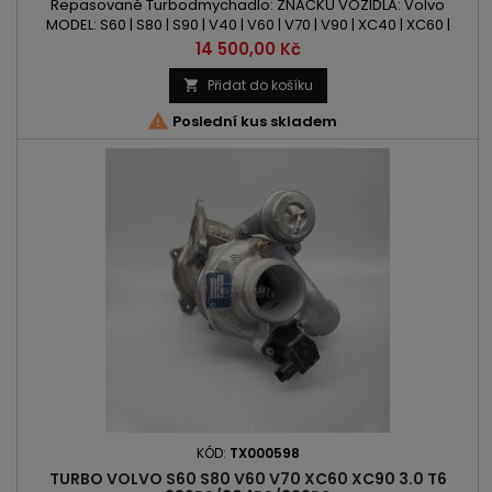
Repasované Turbodmychadlo: ZNAČKU VOZIDLA: Volvo
MODEL: S60 | S80 | S90 | V40 | V60 | V70 | V90 | XC40 | XC60 |
XC70 | XC90 KÓD MOTORU: D 4204 T4 | D 4204 T5 | D 4204 T12 |
Cena
14 500,00 Kč
D 4204 T14 OBSAH: 1969ccm 2.0 D3 | 2.0 D4 VÝKON: 150PS/110kW
| 181PS/133kW | 190PS/140kW ROK VÝROBY: 2013 -
Přidat do košíku


Poslední kus skladem
KÓD:
TX000598
TURBO VOLVO S60 S80 V60 V70 XC60 XC90 3.0 T6