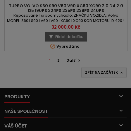
TURBO VOLVO S60 S90 V60 V90 XC60 XC90 2.0 D4 2.0
D5 190PS 224PS 235PS 239PS 240PS
Repasované Turbodmychadlo: ZNAČKU VOZIDLA: Volvo
MODEL: S60 | S90 | V60 | V90 | XC60 | XC90 KÓD MOTORU: D 4204
T6 | D 4204 T11 | D 4204 T23 OBSAH: 1969ccm | 2.0 D4 | 2.0 D5
Cena
32 000,00 Kč
VÝKON: 190PS/140kW | 224PS/165kW | 235PS/173kW |
239PS/176kW | 240PS/177kW ROK VÝROBY: 2015 -
Přidat do košíku


Vyprodáno
1
2
Další

ZPĚT NA ZAČÁTEK


PRODUKTY

NAŠE SPOLEČNOST

VÁŠ ÚČET