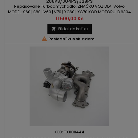
286PS/304PS/329PS
Repasované Turbodmychadlo: ZNAČKU VOZIDLA: Volvo
MODEL: S60 | S80 | V60 | V70 | XC60 | XC70 KÓD MOTORU: B 6304
T2 | B 6304 T3 | B 6304 T4 OBSAH: 2953ccm 3.0 T6 AWD VÝKON:
Cena
11 500,00 Kč
286PS/210kW | 304PS/224kW | 329PS/242kW ROK VÝROBY:
2010 -
Přidat do košíku


Poslední kus skladem
KÓD:
TX000444