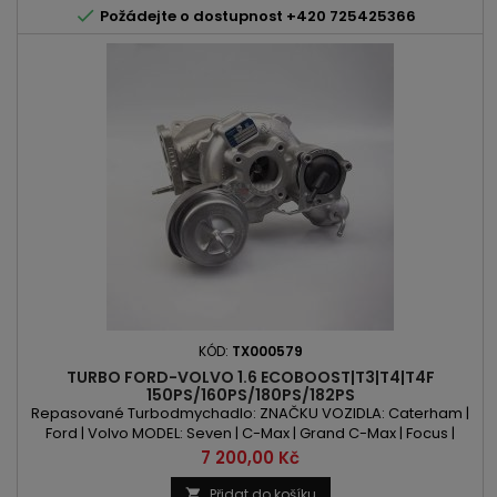

Požádejte o dostupnost +420 725425366
KÓD:
TX000579
TURBO FORD-VOLVO 1.6 ECOBOOST|T3|T4|T4F
150PS/160PS/180PS/182PS
Repasované Turbodmychadlo: ZNAČKU VOZIDLA: Caterham |
Ford | Volvo MODEL: Seven | C-Max | Grand C-Max | Focus |
Galaxy | Mondeo | S-Max | S60 | S80 | V40 | V60 | V70 KÓD
Cena
7 200,00 Kč
MOTORU: JQDA | JQDB | JTBA | JTBB | JTDA | JTDB | JTWA | JTWB |
YUDA | B 4164 | B 4164 T | B 4164 T2 | B 4164 T3 OBSAH: 1596ccm |
Přidat do košíku
