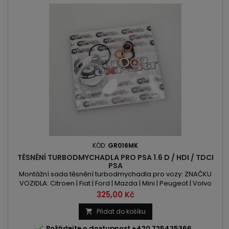
KÓD:
GR016MK
TĚSNĚNÍ TURBODMYCHADLA PRO PSA 1.6 D / HDI / TDCI
PSA
Montážní sada těsnění turbodmychadla pro vozy: ZNAČKU
VOZIDLA: Citroen | Fiat | Ford | Mazda | Mini | Peugeot | Volvo
OBSAH: 1560ccm 1.6 D | DI | HDI | TDCI VÝKON: 75PS/55kW |
Cena
325,00 Kč
90PS/66kW | 92PS/68kW | 109PS/80kW | 112PS/82kW |
114PS/84kW 115PS/84kW
Přidat do košíku


Požádejte o dostupnost +420 725425366