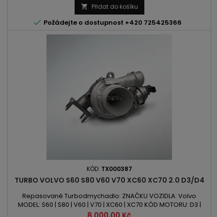
OBSAH: 2400ccm 2.4 D D5 VÝKON: 163PS/120kW | 181PS/133kW |
Přidat do košíku

185PS/136kW | 205PS/151kW | 215PS/158kW | 230PS/169kW ROK

Požádejte o dostupnost +420 725425366
VÝROBY: 2007 -
KÓD:
TX000387
TURBO VOLVO S60 S80 V60 V70 XC60 XC70 2.0 D3/D4
Repasované Turbodmychadlo: ZNAČKU VOZIDLA: Volvo
MODEL: S60 | S80 | V60 | V70 | XC60 | XC70 KÓD MOTORU: D3 |
D5204T3 | D5204T7 OBSAH: 1984ccm | 2.0 D3 | D4 VÝKON: 136PS
Cena
8 000,00 Kč