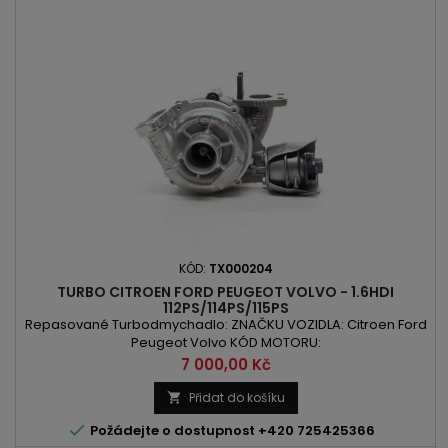
KÓD:
TX000204
TURBO CITROEN FORD PEUGEOT VOLVO - 1.6HDI
112PS/114PS/115PS
Repasované Turbodmychadlo: ZNAČKU VOZIDLA: Citroen Ford
Peugeot Volvo KÓD MOTORU:
9HD/9HL/9HR/DV6C/D4162T/DV6CTED/T1BB/T1BC/T1DA/T1DB/T1WA
Cena
7 000,00 Kč
OBSAH: 1560ccm 1.6HDI VÝKON: 82kW/112PS / 84kW/114PS /
84kW/115PS ROK VÝROBY: 2009 -
Přidat do košíku


Požádejte o dostupnost +420 725425366