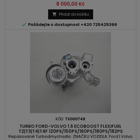
T2 | D 5204 T3 | D 5204 T7 OBSAH: 1984ccm 2.0 D VÝKON:
Cena
8 000,00 Kč
136PS/100kW | 163PS/120kW ROK VÝROBY: 2010 -
Přidat do košíku


Požádejte o dostupnost +420 725425366
KÓD:
TX000746
TURBO FORD-VOLVO 1.6 ECOBOOST FLEXIFUEL
T2|T3|T4|T4F 120PS/150PS/160PS/180PS/182PS
Repasované Turbodmychadlo: ZNAČKU VOZIDLA: Ford | Volvo