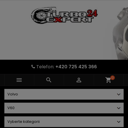
Telefon:
+420 725 425 366
0



shopping_cart