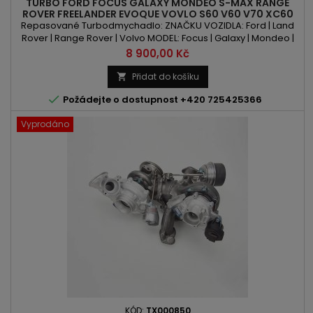
TURBO FORD FOCUS GALAXY MONDEO S-MAX RANGE
ROVER FREELANDER EVOQUE VOVLO S60 V60 V70 XC60
2.0 T
Repasované Turbodmychadlo: ZNAČKU VOZIDLA: Ford | Land
Rover | Range Rover | Volvo MODEL: Focus | Galaxy | Mondeo |
S-Max | Freelander | Evoque | S60 | V60 | V70 | XC60 KÓD
Cena
8 900,00 Kč
MOTORU: R9DA | R9DB | R9DC | R9DD | TNBA | TNWA | TNWB | TPBA
| TPWA | 204PT | B 4204 T6 | B 4204 T7 OBSAH: 1999ccm | 2.0 ST |
Přidat do košíku

2.0 SCTi | 2.0 EcoBoost | 2.0 Si | 2.0 T VÝKON:...

Požádejte o dostupnost +420 725425366
Vyprodáno
KÓD:
TX000850