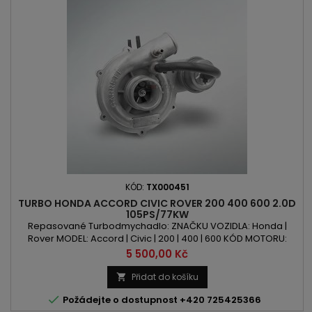
KÓD:
TX000451
TURBO HONDA ACCORD CIVIC ROVER 200 400 600 2.0D
105PS/77KW
Repasované Turbodmychadlo: ZNAČKU VOZIDLA: Honda |
Rover MODEL: Accord | Civic | 200 | 400 | 600 KÓD MOTORU:
20T2N | 20 T2N OBSAH: 1994ccm | 2.0 TDi | SDi VÝKON: 105PS /
Cena
5 500,00 Kč
77kW ROK VÝROBY: 1994 -
Přidat do košíku


Požádejte o dostupnost +420 725425366