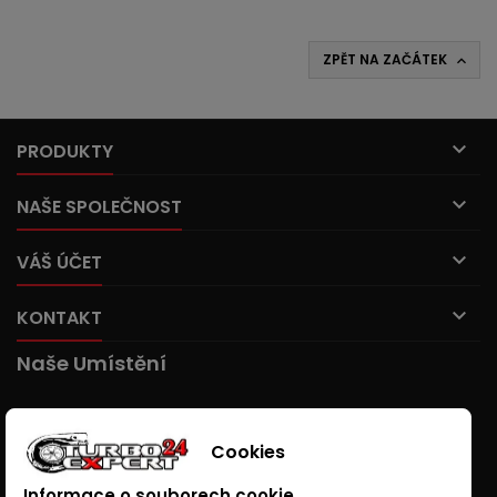
ZPĚT NA ZAČÁTEK


PRODUKTY

NAŠE SPOLEČNOST

VÁŠ ÚČET

KONTAKT
Naše Umístění
Cookies
Informace o souborech cookie