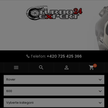
Telefon:
+420 725 425 366
0



shopping_cart