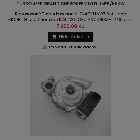
TURBO JEEP GRAND CHEROKEE 2.5TD 115PS/85KW
Repasované Turbodmychadlo: ZNAČKU VOZIDLA: Jeep
MODEL: Grand Cherokee KÓD MOTORU: ENC OBSAH: 2499ccm
2.5 TD VÝKON: 115PS / 85kW ROK VÝROBY: 1995 -
Cena
7 300,00 Kč
Přidat do košíku


Poslední kus skladem