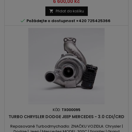
VÝKON: 136PS/100kW / 140PS/103kW ROK VÝROBY: 2000 -
Cena
6 600,00 Kč
Přidat do košíku


Požádejte o dostupnost +420 725425366
KÓD:
TX000095
TURBO CHRYSLER DODGE JEEP MERCEDES - 3.0 CDI/CRD
Repasované Turbodmychadlo: ZNAČKU VOZIDLA: Chrysler |
Dodge | Jeep | Mercedes MODEL: 300C | Sprinter | Grand