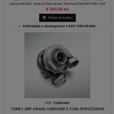
Lancia MODEL: Grand Cherokee | Thema KÓD MOTORU: EXF
OBSAH: 2987ccm 3.0 CRD | 3.0dVÝKON: 190PS / 140kW | 239PS /
Cena
9 000,00 Kč
176kW | 241PS / 177kW ROK VÝROBY: 2010 -
Přidat do košíku


Požádejte o dostupnost +420 725425366
KÓD:
TX000460
TURBO JEEP GRAND CHEROKEE 2.7CRD 163PS/120KW