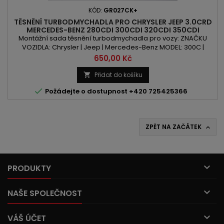
KÓD:
GR027CK+
TĚSNĚNÍ TURBODMYCHADLA PRO CHRYSLER JEEP 3.0CRD
MERCEDES-BENZ 280CDI 300CDI 320CDI 350CDI
Montážní sada těsnění turbodmychadla pro vozy: ZNAČKU
VOZIDLA: Chrysler | Jeep | Mercedes-Benz MODEL: 300C |
Commander | Grand Cherokee | C-Class | E-Class | G-Class |
Cena
650,00 Kč
GL-Class | M-Class | R-Class | S-Class | CLK | CLS | GLK | Sprinter |
Viano | Vito KÓD MOTORU: EXL | OM642 | OM645 | OM6644
Přidat do košíku

OBSAH: 2987ccm 3.0D / CRDVÝKON: 184PS/135kW |

Požádejte o dostupnost +420 725425366
190PS/140kW |...
ZPĚT NA ZAČÁTEK


PRODUKTY

NAŠE SPOLEČNOST

VÁŠ ÚČET