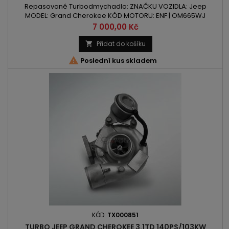
Repasované Turbodmychadlo: ZNAČKU VOZIDLA: Jeep
MODEL: Grand Cherokee KÓD MOTORU: ENF | OM665WJ
OBSAH: 2685ccm | 2.7 CRD VÝKON: 163PS / 120kW ROK VÝROBY:
Cena
7 000,00 Kč
2000 -
Přidat do košíku


Poslední kus skladem
KÓD:
TX000851
TURBO JEEP GRAND CHEROKEE 3.1TD 140PS/103KW