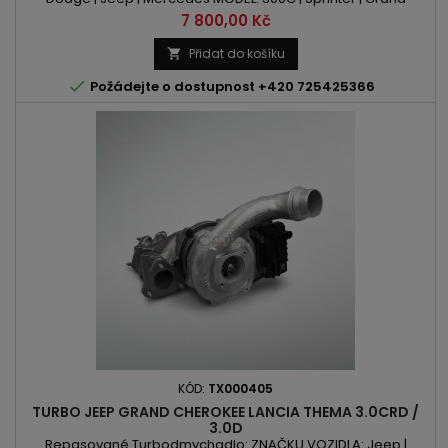
Cherokee | Commander | C-Class | E-Class | G-Class | Gl-
Cena
7 800,00 Kč
Class | M-Class | R-Class | CLK | CLS | Sprinter | Viano | Vito KÓD
MOTORU: OM642/OM642DE30LA/OM645/OM664/M664
Přidat do košíku

OBSAH: 2987ccm 3.0 CDI/CRD VÝKON: 184PS/135kW |

Požádejte o dostupnost +420 725425366
190PS/140kW | 204PS/150kW |...
KÓD:
TX000405
TURBO JEEP GRAND CHEROKEE LANCIA THEMA 3.0CRD /
3.0D
Repasované Turbodmychadlo: ZNAČKU VOZIDLA: Jeep |