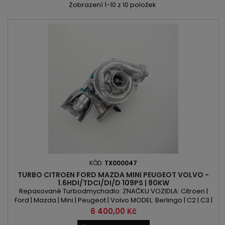
Zobrazení 1-10 z 10 položek
KÓD:
TX000047
TURBO CITROEN FORD MAZDA MINI PEUGEOT VOLVO -
1.6HDI/TDCI/DI/D 109PS | 80KW
Repasované Turbodmychadlo: ZNAČKU VOZIDLA: Citroen |
Ford | Mazda | Mini | Peugeot | Volvo MODEL: Berlingo | C2 | C3 |
C4 | C5 | Xsara Picasso | C-Max | Focus | Mondeo | Mazda 3 |
Cena
6 400,00 Kč
Clubman | Cooper | One | 1007 | 206 | 207 | 307 | 308 | 3008 | 407 |