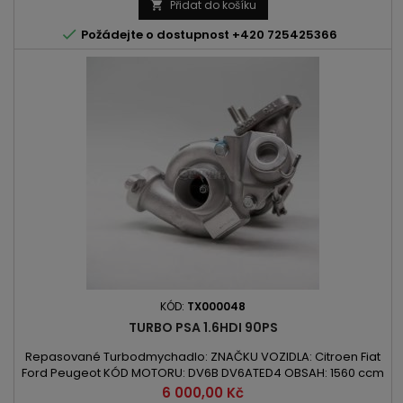
5008 | Partner | C30 | S40 | V50 KÓD MOTORU: 9HZ | D4164T |
Přidat do košíku

DV6TED4 OBSAH: 1560 ccm 1.6D | DI | HDI | TDCI...

Požádejte o dostupnost +420 725425366
KÓD:
TX000048
TURBO PSA 1.6HDI 90PS
Repasované Turbodmychadlo: ZNAČKU VOZIDLA: Citroen Fiat
Ford Peugeot KÓD MOTORU: DV6B DV6ATED4 OBSAH: 1560 ccm
1.6HDI/Multijet/TDCI VÝKON: 55kW/75PS / 66kW/90PS ROK
Cena
6 000,00 Kč