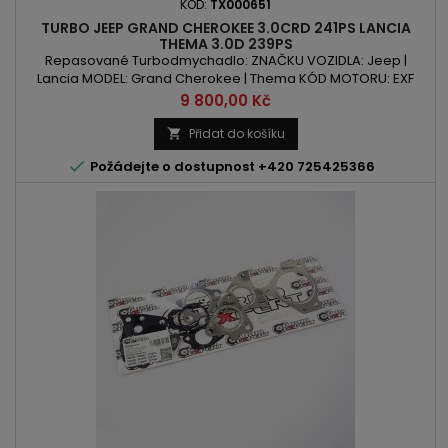
KÓD:
TX000651
TURBO JEEP GRAND CHEROKEE 3.0CRD 241PS LANCIA
THEMA 3.0D 239PS
Repasované Turbodmychadlo: ZNAČKU VOZIDLA: Jeep |
Lancia MODEL: Grand Cherokee | Thema KÓD MOTORU: EXF
OBSAH: 2987ccm | 3.0 CRD | 3.0 D VÝKON: 239PS/176kW |
Cena
9 800,00 Kč
241PS/177kW ROK VÝROBY: 2011 -
Přidat do košíku


Požádejte o dostupnost +420 725425366