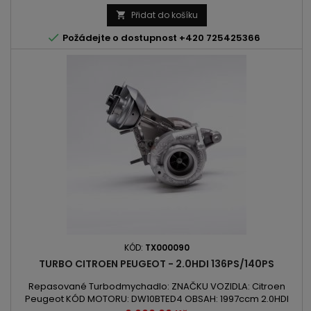
VÝROBY: 2004 -
Přidat do košíku


Požádejte o dostupnost +420 725425366
KÓD:
TX000090
TURBO CITROEN PEUGEOT - 2.0HDI 136PS/140PS
Repasované Turbodmychadlo: ZNAČKU VOZIDLA: Citroen
Peugeot KÓD MOTORU: DW10BTED4 OBSAH: 1997ccm 2.0HDI