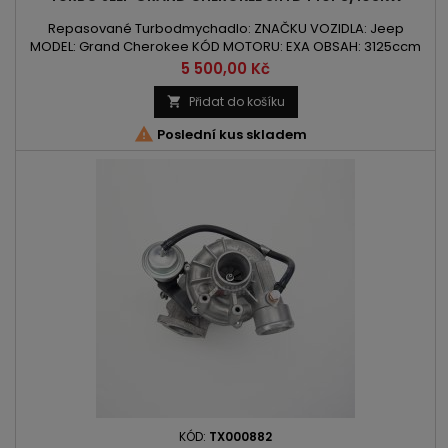
Repasované Turbodmychadlo: ZNAČKU VOZIDLA: Jeep
MODEL: Grand Cherokee KÓD MOTORU: EXA OBSAH: 3125ccm
3.1 TD VÝKON: 140PS / 103kW ROK VÝROBY: 1999 -
Cena
5 500,00 Kč
Přidat do košíku


Poslední kus skladem
KÓD:
TX000882