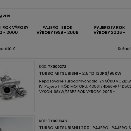
gorie
II ROK VÝROBY
PAJERO III ROK
PAJERO IV ROK
0 - 2000
VÝROBY 1999 - 2006
VÝROBY 2006 -
duktů: 9
Seřadi
KÓD:
TX000272
TURBO MITSUBISHI - 2.5TD 133PS/98KW
Repasované Turbodmychadlo: ZNAČKU VOZIDLA: 
IV, Pajero III KÓD MOTORU: 4D56T/4D56HP/4D5C
VÝKON: 98kW/133PS ROK VÝROBY: 2005 -
KÓD:
TX000343
TURBO MITSUBISHI L200 | PAJERO | PAJERO S