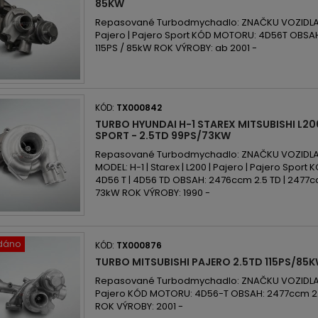
85KW
Repasované Turbodmychadlo: ZNAČKU VOZIDLA: M
Pajero | Pajero Sport KÓD MOTORU: 4D56T OBSA
115PS / 85kW ROK VÝROBY: ab 2001 -
KÓD:
TX000842
TURBO HYUNDAI H-1 STAREX MITSUBISHI L2
SPORT - 2.5TD 99PS/73KW
Repasované Turbodmychadlo: ZNAČKU VOZIDLA: H
MODEL: H-1 | Starex | L200 | Pajero | Pajero Spor
4D56 T | 4D56 TD OBSAH: 2476ccm 2.5 TD | 2477c
73kW ROK VÝROBY: 1990 -
dáno
KÓD:
TX000876
TURBO MITSUBISHI PAJERO 2.5TD 115PS/85
Repasované Turbodmychadlo: ZNAČKU VOZIDLA: 
Pajero KÓD MOTORU: 4D56-T OBSAH: 2477ccm 2.5
ROK VÝROBY: 2001 -