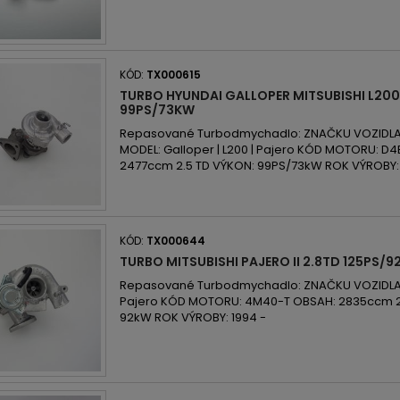
KÓD:
TX000615
TURBO HYUNDAI GALLOPER MITSUBISHI L200
99PS/73KW
Repasované Turbodmychadlo: ZNAČKU VOZIDLA: H
MODEL: Galloper | L200 | Pajero KÓD MOTORU: D4
2477ccm 2.5 TD VÝKON: 99PS/73kW ROK VÝROBY: 
KÓD:
TX000644
TURBO MITSUBISHI PAJERO II 2.8TD 125PS/
Repasované Turbodmychadlo: ZNAČKU VOZIDLA: 
Pajero KÓD MOTORU: 4M40-T OBSAH: 2835ccm 2.
92kW ROK VÝROBY: 1994 -