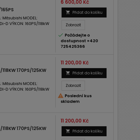
Cena
6 600,00 Kč
/165PS
Přidat do košíku

Mitsubishi MODEL:
Di-D VÝKON: 160PS/118kW
Zobrazit

Požádejte o
dostupnost +420
725425366
Cena
11 200,00 Kč
S/118KW 170PS/125KW
Přidat do košíku

Mitsubishi MODEL:
Zobrazit
DI-D VÝKON: 160PS/118kW

Poslední kus
skladem
Cena
11 200,00 Kč
S/118KW 170PS/125KW
Přidat do košíku
