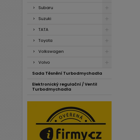
Subaru
Suzuki
TATA
Toyota
Volkswagen
Volvo
Sada Těsnění Turbodmychadla
Elektronický regulační / Ventil
Turbodmychadla