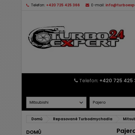
Telefon:
+420 725 425 366
E-mail:
info@turboexp
Telefon:
+420 725 425 
Domů
Repasované Turbodmychadla
Mitsub
Pajer
DOMŮ