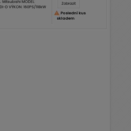
Mitsubishi MODEL:
Zobrazit
DI-D VÝKON: 160PS/118kW

Poslední kus
skladem