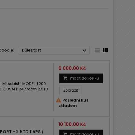



t podle:
Důležitost
Cena
6 000,00 Kč
Přidat do košíku

Mitsubishi MODEL: L200
DI OBSAH: 2477ccm 2.5TD
Zobrazit

Poslední kus
skladem
Cena
10 100,00 Kč
PORT - 2.5TD 115PS /
Přidat do košíku
