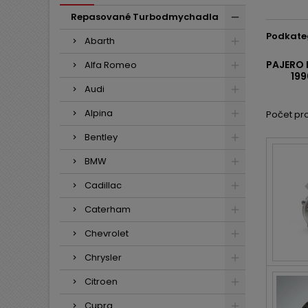
Repasované Turbodmychadla
Podkate
Abarth
PAJERO 
Alfa Romeo
199
Audi
Alpina
Počet pro
Bentley
BMW
Cadillac
Caterham
Chevrolet
Chrysler
Citroen
Cupra