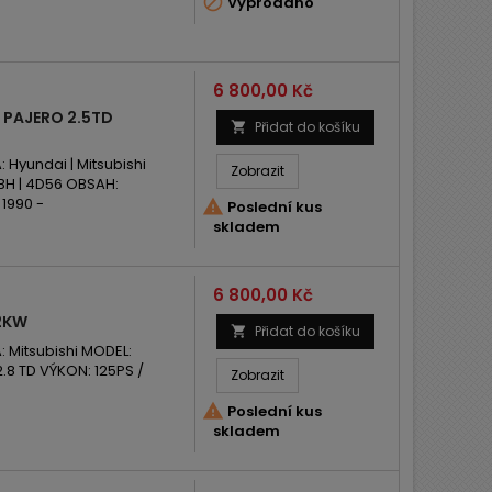

Vyprodáno
Cena
6 800,00 Kč
 PAJERO 2.5TD
Přidat do košíku

yundai | Mitsubishi
Zobrazit
BH | 4D56 OBSAH:
1990 -

Poslední kus
skladem
Cena
6 800,00 Kč
92KW
Přidat do košíku

Mitsubishi MODEL:
8 TD VÝKON: 125PS /
Zobrazit

Poslední kus
skladem