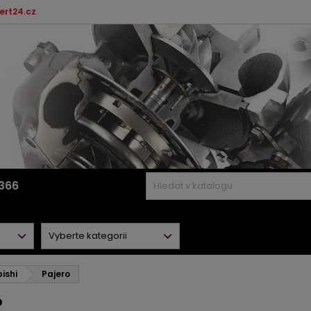
ert24.cz
366
ishi
Pajero
o