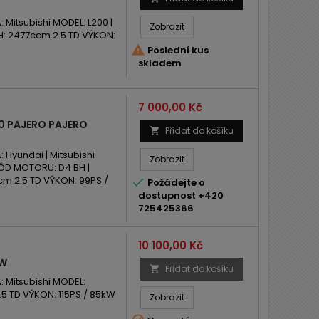
itsubishi MODEL: L200 |
Zobrazit
H: 2477ccm 2.5 TD VÝKON:

Poslední kus
skladem
Cena
7 000,00 Kč
00 PAJERO PAJERO
Přidat do košíku

yundai | Mitsubishi
Zobrazit
t KÓD MOTORU: D4 BH |
cm 2.5 TD VÝKON: 99PS /

Požádejte o
dostupnost +420
725425366
Cena
10 100,00 Kč
KW
Přidat do košíku

Mitsubishi MODEL:
 TD VÝKON: 115PS / 85kW
Zobrazit