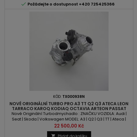

Požádejte o dostupnost +420 725425366
KÓD:
TX000938N
NOVÉ ORIGINÁLNÍ TURBO PRO A3 TT Q2 Q3 ATECA LEON
TARRACO KAROQ KODIAQ OCTAVIA ARTEON PASSAT
POLO T-ROC TIGUAN 2.0TSI/TFSI
Nové Originální Turbodmychadlo : ZNAČKU VOZIDLA: Audi |
Seat | Skoda | Volkswagen MODEL: A3 | Q2 | Q3 | TT | Ateca |
Leon | Tarraco | Karoq | Kodiaq | Octavia | Arteon | Passat | Polo
Cena
22 500,00 Kč
| T-Roc | Tiguan KÓD MOTORU: CZPA | CZPB | DGUA | DGVA |
DKTC | DKZA | DKZB | DKZC | DNLA | DRFA | DTEA OBSAH: 1984ccm
Přidat do košíku
