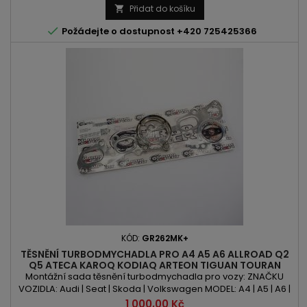
CHZD | CHZE | CHZG | CHZJ | CHZK | CHZL | DKJA | DKLA | DKLB |
Přidat do košíku

DKLC | DKLD | DKRA | DKRC | DKRD | DKRE | DKRF...

Požádejte o dostupnost +420 725425366
KÓD:
GR262MK+
TĚSNĚNÍ TURBODMYCHADLA PRO A4 A5 A6 ALLROAD Q2
Q5 ATECA KAROQ KODIAQ ARTEON TIGUAN TOURAN
PASSAT 2.0TDI 163PS 190PS
Montážní sada těsnění turbodmychadla pro vozy: ZNAČKU
VOZIDLA: Audi | Seat | Skoda | Volkswagen MODEL: A4 | A5 | A6 |
Allroad | Q2 | Q5 | Ateca | Karoq | Kodiaq | Arteon | Tiguan |
Cena
1 000,00 Kč