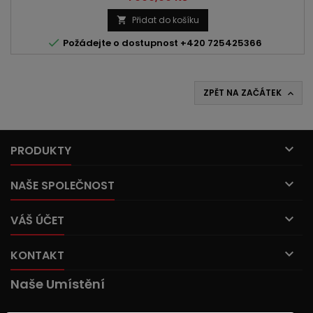
Touran | Passat KÓD MOTORU: CNHA | CZJA | DDDA | DESA |
DETA | DETB | DETH | DFHA | DFVA OBSAH: 1968ccm 2.0 TDI
Přidat do košíku

VÝKON: 163PS/120kW | 190PS/140kW

Požádejte o dostupnost +420 725425366
ZPĚT NA ZAČÁTEK


PRODUKTY

NAŠE SPOLEČNOST

VÁŠ ÚČET

KONTAKT
Naše Umístění