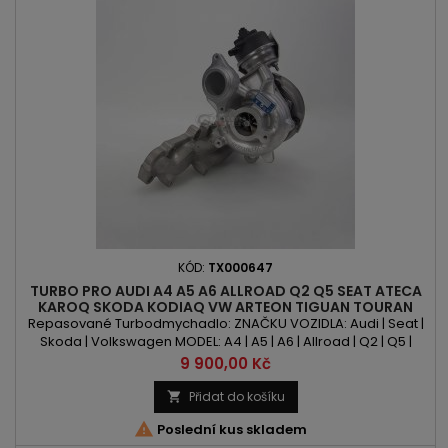
KÓD:
TX000647
TURBO PRO AUDI A4 A5 A6 ALLROAD Q2 Q5 SEAT ATECA
KAROQ SKODA KODIAQ VW ARTEON TIGUAN TOURAN
PASSAT 2.0TDI
Repasované Turbodmychadlo: ZNAČKU VOZIDLA: Audi | Seat |
Skoda | Volkswagen MODEL: A4 | A5 | A6 | Allroad | Q2 | Q5 |
Ateca | Karoq | Kodiaq | Arteon | Tiguan | Touran | Passat KÓD
Cena
9 900,00 Kč
MOTORU: CNHA | DDDA | DESA | DETA | DETB | DETH | DFHA | DFVA
OBSAH: 1968ccm 2.0 TDI VÝKON: 163PS/120kW | 190PS/140kW
Přidat do košíku

ROK VÝROBY: 2013 -

Poslední kus skladem