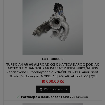
KÓD:
TX000613
TURBO A4 A5 A6 ALLROAD Q2 Q5 ATECA KAROQ KODIAQ
ARTEON TIGUAN TOURAN PASSAT 2.0TDI 190PS/140KW
Repasované Turbodmychadlo: ZNAČKU VOZIDLA: Audi | Seat |
Skoda | Volkswagen MODEL: A4 | A5 | A6 | Allroad | Q2 | Q5 |
Ateca | Karoq | Kodiaq | Arteon | Tiguan | Touran | Passat KÓD
Cena
10 000,00 Kč
MOTORU: CNHA | CZJA | DDDA | DESA | DETA | DFHA | DFVA
OBSAH: 1968ccm 2.0 TDI VÝKON: 190PS / 140kW ROK VÝROBY:
Přidat do košíku

2013 -

Požádejte o dostupnost +420 725425366