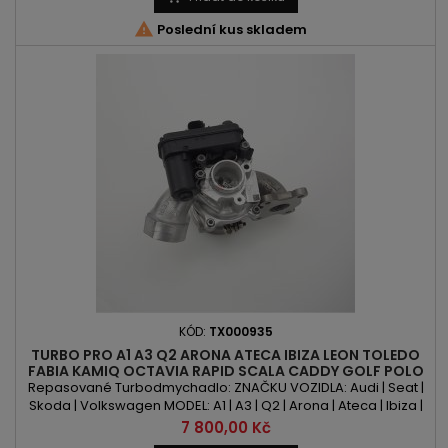
2.0 TSI | 2.0 TFSI VÝKON: 180PS/132kW | 186PS/137kW |...

Poslední kus skladem
KÓD:
TX000935
TURBO PRO A1 A3 Q2 ARONA ATECA IBIZA LEON TOLEDO
FABIA KAMIQ OCTAVIA RAPID SCALA CADDY GOLF POLO
T-CROSS UP! 1.0L 82PS - 116PS
Repasované Turbodmychadlo: ZNAČKU VOZIDLA: Audi | Seat |
Skoda | Volkswagen MODEL: A1 | A3 | Q2 | Arona | Ateca | Ibiza |
Leon | Toledo | Fabia | Kamiq | Octavia | Rapid | Scala | Caddy
Cena
7 800,00 Kč
|Golf | Polo | T-Cross | UP! KÓD MOTORU: CHZA | CHZB | CHZC |