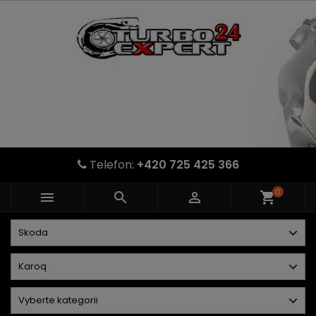
Telefon:
+420 725 425 366
0



shopping_cart