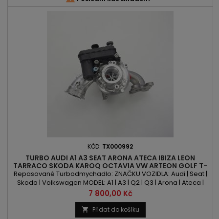
KÓD:
TX000992
TURBO AUDI A1 A3 SEAT ARONA ATECA IBIZA LEON
TARRACO SKODA KAROQ OCTAVIA VW ARTEON GOLF T-
ROC 1.5TSI/TFSI 105PS/110KW
Repasované Turbodmychadlo: ZNAČKU VOZIDLA: Audi | Seat |
Skoda | Volkswagen MODEL: A1 | A3 | Q2 | Q3 | Arona | Ateca |
Ibiza | Leon | Tarraco | Karoq | Octavia | Arteon | Golf | T-Roc
Cena
7 800,00 Kč
KÓD MOTORU: DADA | DFYA | DPCA | DXDB OBSAH: 1498ccm | 1.5
TSI / TFSI VÝKON: 150PS | 110kW ROK VÝROBY: 2017 -
Přidat do košíku
