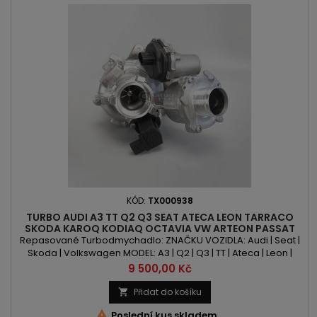
KÓD:
TX000938
TURBO AUDI A3 TT Q2 Q3 SEAT ATECA LEON TARRACO
SKODA KAROQ KODIAQ OCTAVIA VW ARTEON PASSAT
POLO T-ROC TIGUAN 2.0TSI/TFSI
Repasované Turbodmychadlo: ZNAČKU VOZIDLA: Audi | Seat |
Skoda | Volkswagen MODEL: A3 | Q2 | Q3 | TT | Ateca | Leon |
Tarraco | Karoq | Kodiaq | Octavia | Arteon | Passat | Polo | T-
Cena
9 500,00 Kč
Roc | Tiguan KÓD MOTORU: CZPA | CZPB | DGUA | DGVA | DKTC |
DKZA | DKZB | DKZC | DNLA | DRFA | DTEA OBSAH: 1984ccm 2.0 TSI
Přidat do košíku

| 2.0 TFSI VÝKON: 180PS/132kW | 186PS/137kW |...

Poslední kus skladem