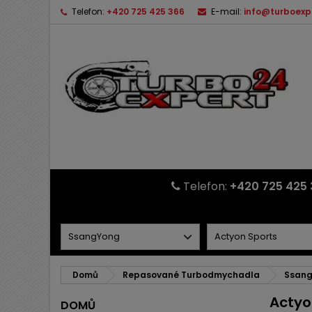
Telefon:
+420 725 425 366
E-mail:
info@turboexp
Telefon:
+420 725 425 
Domů
Repasované Turbodmychadla
Ssan
Actyo
DOMŮ