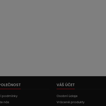
POLEČNOST
VÁŠ ÚČET
í podmínky
Osobní údaje
te nás
Vrácené produkty