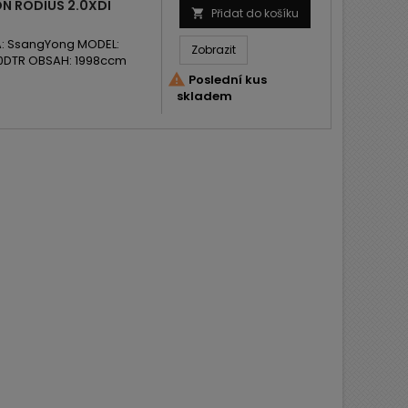
 RODIUS 2.0XDI
Přidat do košíku

: SsangYong MODEL:
Zobrazit
20DTR OBSAH: 1998ccm

Poslední kus
skladem