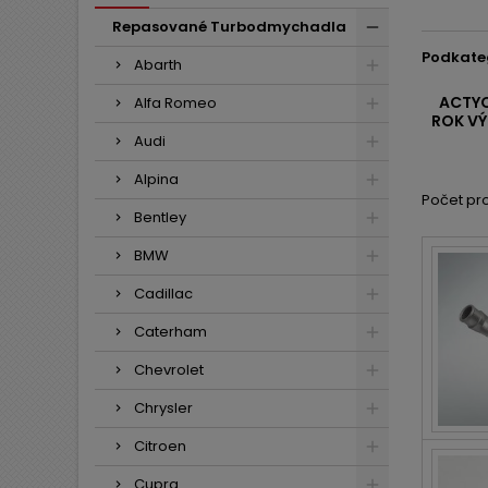
Repasované Turbodmychadla
Podkate
Abarth
ACTYO
Alfa Romeo
ROK VÝ
Audi
Alpina
Počet pro
Bentley
BMW
Cadillac
Caterham
Chevrolet
Chrysler
Citroen
Cupra