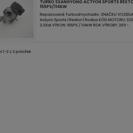
TURBO SSANGYONG ACTYON SPORTS REXTON
155PS/114KW
Repasované Turbodmychadlo: ZNAČKU VOZIDLA
Actyon Sports | Rexton | Rodius KÓD MOTORU: D
2.0Xdi VÝKON: 155PS / 114kW ROK VÝROBY: 2011 -
 1-2 z 2 položek