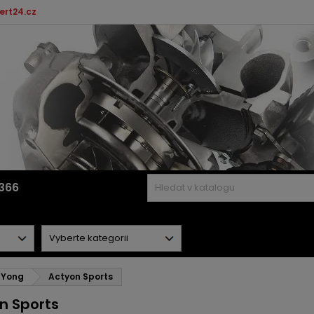
ert24.cz
366
gYong
Actyon Sports
n Sports