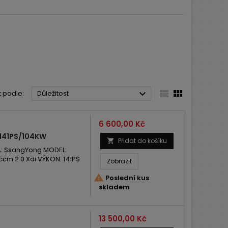



t podle:
Důležitost
Cena
6 600,00 Kč
141PS/104KW
Přidat do košíku

: SsangYong MODEL:
cm 2.0 Xdi VÝKON: 141PS
Zobrazit

Poslední kus
skladem
Cena
13 500,00 Kč