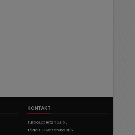
KONTAKT
TurboExpert24 s.r.o ,
Třída T.G.Masaryka 885