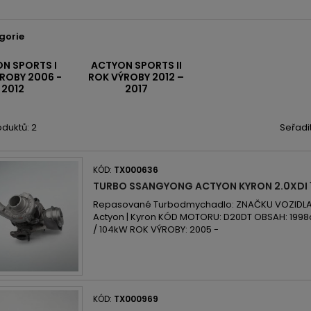
gorie
N SPORTS I
ACTYON SPORTS II
ROBY 2006 -
ROK VÝROBY 2012 –
2012
2017
duktů: 2
Seřadi
KÓD:
TX000636
TURBO SSANGYONG ACTYON KYRON 2.0XDI 
Repasované Turbodmychadlo: ZNAČKU VOZIDLA
Actyon | Kyron KÓD MOTORU: D20DT OBSAH: 1998c
/ 104kW ROK VÝROBY: 2005 -
KÓD:
TX000969