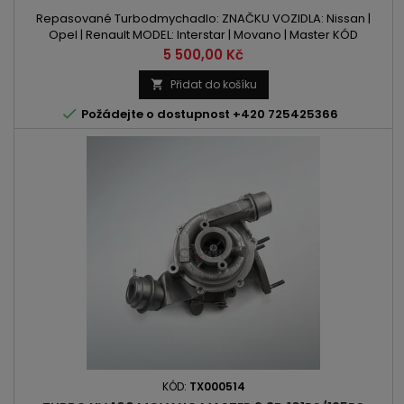
Repasované Turbodmychadlo: ZNAČKU VOZIDLA: Nissan |
Opel | Renault MODEL: Interstar | Movano | Master KÓD
MOTORU: G9U 720 | G9U 724 | G9U 750 | G9U 754 OBSAH:
Cena
5 500,00 Kč
2463ccm 2.5 DCI | DTI VÝKON: 101PS / 74kW | 115PS/ 84kW ROK
VÝROBY: 2001 -
Přidat do košíku


Požádejte o dostupnost +420 725425366
KÓD:
TX000514