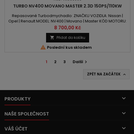
TURBO NV400 MOVANO MASTER 2.3D 150PS/110KW
Repasované Turbodmychadlo: ZNAČKU VOZIDLA: Nissan |
Opel | Renault MODEL: NV400 | Movano | Master KÓD MOTORU:
M9T | M9T 880 OBSAH: 2298ccm 2.3 DCI / CDTI VÝKON: 150PS /
Cena
8 700,00 Kč
110kW ROK VÝROBY: 2012 -
Přidat do košíku


Poslední kus skladem
1
2
3
Další

ZPĚT NA ZAČÁTEK


PRODUKTY

NAŠE SPOLEČNOST

VÁŠ ÚČET