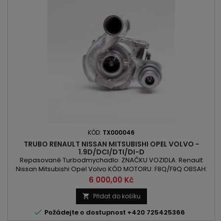
KÓD:
TX000046
TRUBO RENAULT NISSAN MITSUBISHI OPEL VOLVO -
1.9D/DCI/DTI/DI-D
Repasované Turbodmychadlo: ZNAČKU VOZIDLA: Renault
Nissan Mitsubishi Opel Volvo KÓD MOTORU: F8Q/F9Q OBSAH:
1870 ccm 1.9D/DCI/DTI/DI-D VÝKON: 101PS/74kW / 102PS/75kW /
Cena
6 000,00 Kč
105PS/77kW ROK VÝROBY: 1999 -
Přidat do košíku


Požádejte o dostupnost +420 725425366