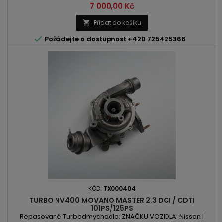
Master | Trafic KÓD MOTORU: G9U | G9U 630 | G9U 632 OBSAH:
Cena
7 000,00 Kč
2464ccm 2.5 DCI / CDTI VÝKON: 146PS / 107kW ROK VÝROBY:
2006 -
Přidat do košíku


Požádejte o dostupnost +420 725425366
KÓD:
TX000404
TURBO NV400 MOVANO MASTER 2.3 DCI / CDTI
101PS/125PS
Repasované Turbodmychadlo: ZNAČKU VOZIDLA: Nissan |