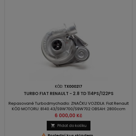
KÓD:
TX000217
TURBO FIAT RENAULT - 2.8 TD 114PS/122PS
Repasované Turbodmychadlo: ZNAČKU VOZIDLA: Fiat Renault
KÓD MOTORU: 8140.43/S9W700/S9W702 OBSAH: 2800ccm
2.8TD VÝKON: 84kW/114PS / 90kW/122PS ROK VÝROBY: 1998 -
Cena
6 000,00 Kč
Přidat do košíku


Poslední kus skladem