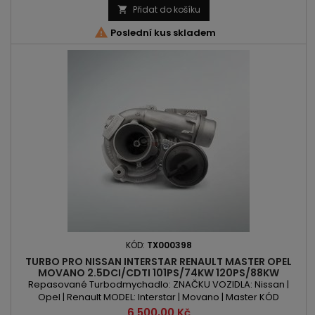
Přidat do košíku


Poslední kus skladem
KÓD:
TX000398
TURBO PRO NISSAN INTERSTAR RENAULT MASTER OPEL
MOVANO 2.5DCI/CDTI 101PS/74KW 120PS/88KW
146PS/107KW
Repasované Turbodmychadlo: ZNAČKU VOZIDLA: Nissan |
Opel | Renault MODEL: Interstar | Movano | Master KÓD
MOTORU: G9U | G9U 650 OBSAH: 2464ccm 2.5 DCI | CDTI
Cena
6 500,00 Kč