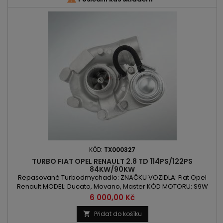
KÓD:
TX000327
TURBO FIAT OPEL RENAULT 2.8 TD 114PS/122PS
84KW/90KW
Repasované Turbodmychadlo: ZNAČKU VOZIDLA: Fiat Opel
Renault MODEL: Ducato, Movano, Master KÓD MOTORU: S9W
700 / S9W 702 / 8140.43 / 8140.43.2200 OBSAH: 2800 ccm 2.8TD
Cena
6 000,00 Kč
/ JTD / DTI VÝKON: 84kW/114PS , 122PS/90kW ROK VÝROBY: 1997
-
Přidat do košíku
