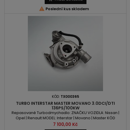

Poslední kus skladem
KÓD:
TX000365
TURBO INTERSTAR MASTER MOVANO 3.0DCI/DTI
136PS/100KW
Repasované Turbodmychadlo: ZNAČKU VOZIDLA: Nissan |
Opel | Renault MODEL: Interstar | Movano | Master KÓD
MOTORU: ZD3 | ZD3 200 OBSAH: 2953ccm 3.0 DCI / DTI VÝKON:
Cena
7 100,00 Kč
136PS / 100kW ROK VÝROBY: 2003 -