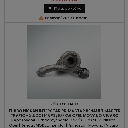
VÝKON: 101PS/74kW | 120PS/88kW | 146PS/107kW ROK VÝROBY:
2006 -
Přidat do košíku


Poslední kus skladem
KÓD:
TX000403
TURBO NISSAN INTERSTAR PRIMASTAR RENAULT MASTER
TRAFIC - 2.5DCI 146PS/107KW OPEL MOVANO VIVARO
2.5CDTI 146PS/107KW
Repasované Turbodmychadlo: ZNAČKU VOZIDLA: Nissan |
Opel | Renault MODEL: Interstar | Primastar | Movano | Vivaro |