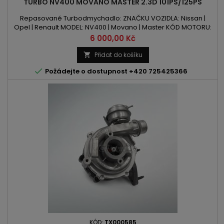
TURBO NV400 MOVANO MASTER 2.3D 101PS/125PS
Repasované Turbodmychadlo: ZNAČKU VOZIDLA: Nissan |
Opel | Renault MODEL: NV400 | Movano | Master KÓD MOTORU:
M9T | M9T 670 | M9T 672 | M9T 676 | M9T 690 | M9T 692 | M9T 872
Cena
6 000,00 Kč
OBSAH: 2298ccm 2.3 CDTI / DCI VÝKON: 101PS / 74kW | 125PS /
92kW ROK VÝROBY: 2010- POZOR: Turbodmychadlo Chlazené
Přidat do košíku

Vodou

Požádejte o dostupnost +420 725425366
KÓD:
TX000585