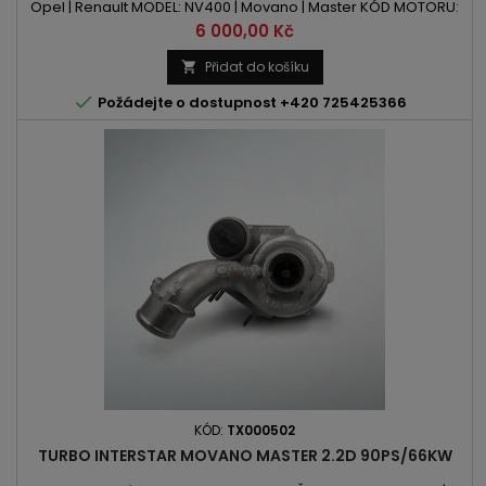
Opel | Renault MODEL: NV400 | Movano | Master KÓD MOTORU:
M9T | M9T 686 | M9T 690 | M9T 692 OBSAH: 2298ccm 2.3 DCI |
Cena
6 000,00 Kč
CDTI VÝKON: 101PS / 74kW | 125PS / 92kW ROK VÝROBY: 2010 -
POZOR: Turbodmychadlo Nechlazené Vodou
Přidat do košíku


Požádejte o dostupnost +420 725425366
KÓD:
TX000502
TURBO INTERSTAR MOVANO MASTER 2.2D 90PS/66KW