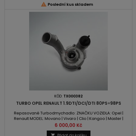

Poslední kus skladem
KÓD:
TX000382
TURBO OPEL RENAULT 1.9DTI/DCI/DTI 80PS÷98PS
Repasované Turbodmychadlo: ZNAČKU VOZIDLA: Opel |
Renault MODEL: Movano | Vivaro | Clio | Kangoo | Master |
Megane | Trafic KÓD MOTORU: F9Q 774 | F9Q 780 | F9Q 782 | F9Q
Cena
6 000,00 Kč
790 OBSAH: 1870ccm 1.9 DTI / DCI / dTi VÝKON: 80PS / 59kW |
82PS / 60kW | 84PS / 62kW | 98PS / 72kW ROK VÝROBY: 2000 -
Přidat do košíku
