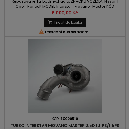
Repasované Turbodmychadlo: ZNAČKU VOZIDLA: Nissan |
Opel | Renault MODEL: Interstar | Movano | Master KÓD
MOTORU: G9T 720 | G9T 722 | G9T 750 OBSAH: 2188ccm 2.2 DCI |
Cena
6 000,00 Kč
DTI VÝKON: 90PS / 66kW ROK VÝROBY: 2000 -
Přidat do košíku


Poslední kus skladem
KÓD:
TX000510
TURBO INTERSTAR MOVANO MASTER 2.5D 101PS/115PS