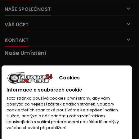

NAŠE SPOLEČNOST

VÁŠ ÚČET

KONTAKT
Naše Umístění
Cookies
Informace o souborech cookie
Tato stránka používá cookies první strany, aby vám
poskytla co nejlepší zážitek z našich stránek. Soubory
cookie třetích stran také používáme ke zlepšení našich
služeb, analýze a následnému zobrazení reklam
souvisejících s vašimi preferencemi na základě analýzy
vašeho chování při prohlížení.