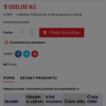
9 000,00 Kč
S DPH
+ záloha 4 500,00 Kč Vratná kauce za staré
turbodmychadlo
Přidat do košíku
Počet


Poslední kus skladem
Sdílet
Drukuj

POPIS
DETAILY PRODUKTU
Repasované Turbodmychadlo kompatibilní s:
Obsah
Kód
Číslo
Model
a výkon
motoru
Číslo dílu
OEM