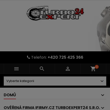
Telefon:
+420 725 425 366
0



shopping_cart
DOMŮ
OVĚŘENÁ FIRMA IFIRMY.CZ TURBOEXPERT24 S.R.O.