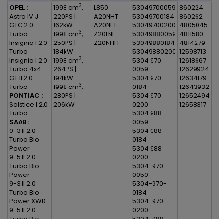
3
OPEL :
1998 cm
,
L850
53049700059
860224
Astra IV J
220PS |
A20NHT
53049700184
860262
GTC 2.0
162kW
A20NFT
53049700200
4805045
3
Turbo
1998 cm
,
Z20LNF
53049880059
4811580
Insignia I 2.0
250PS |
Z20NHH
53049880184
4814279
Turbo
184kW
53049880200
12598713
3
Insignia I 2.0
1998 cm
,
5304 970
12618667
Turbo 4x4
264PS |
0059
12629924
GT II 2.0
194kW
5304 970
12634179
3
Turbo
1998 cm
,
0184
12643932
PONTIAC :
280PS |
5304 970
12652494
Solstice I 2.0
206kW
0200
12658317
Turbo
5304 988
SAAB :
0059
9-3 II 2.0
5304 988
Turbo Bio
0184
Power
5304 988
9-5 II 2.0
0200
Turbo Bio
5304-970-
Power
0059
9-3 II 2.0
5304-970-
Turbo Bio
0184
Power XWD
5304-970-
9-5 II 2.0
0200
Turbo Bio
5304-988-