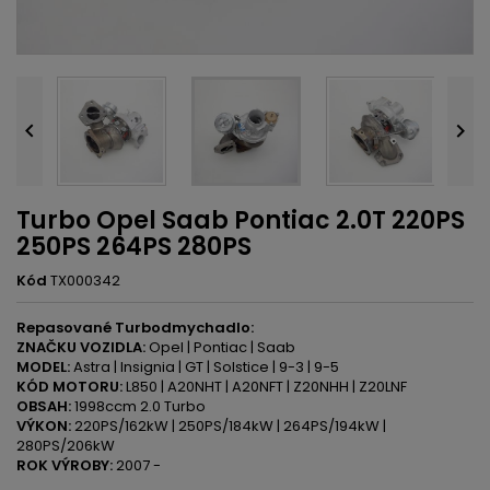


Turbo Opel Saab Pontiac 2.0T 220PS
250PS 264PS 280PS
Kód
TX000342
Repasované Turbodmychadlo:
ZNAČKU VOZIDLA:
Opel | Pontiac | Saab
MODEL:
Astra | Insignia | GT | Solstice | 9-3 | 9-5
KÓD MOTORU:
L850 | A20NHT | A20NFT | Z20NHH | Z20LNF
OBSAH:
1998ccm 2.0 Turbo
VÝKON:
220PS/162kW | 250PS/184kW | 264PS/194kW |
280PS/206kW
ROK VÝROBY:
2007 -