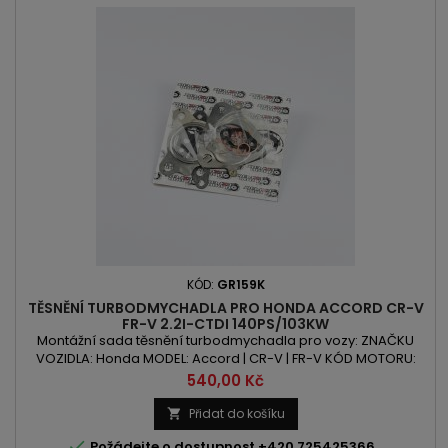
KÓD:
GR159K
TĚSNĚNÍ TURBODMYCHADLA PRO HONDA ACCORD CR-V
FR-V 2.2I-CTDI 140PS/103KW
Montážní sada těsnění turbodmychadla pro vozy: ZNAČKU
VOZIDLA: Honda MODEL: Accord | CR-V | FR-V KÓD MOTORU:
N22A | N22A2 OBSAH: 2204 ccm 2.2i-CTDi VÝKON: 140PS |
Cena
540,00 Kč
103kW
Přidat do košíku


Požádejte o dostupnost +420 725425366