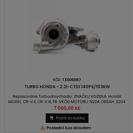
KÓD:
TX000067
TURBO HONDA - 2.2I-CTDI 140PS/103KW
Repasované Turbodmychadlo: ZNAČKU VOZIDLA: Honda
MODEL: CR-V II, CR-V III, FR-VKÓD MOTORU: N22A OBSAH: 2204
ccm 2.2i-CTDi VÝKON: 103kW/140PS ROK VÝROBY: 2005 -
Cena
7 000,00 Kč
Přidat do košíku


Poslední kus skladem