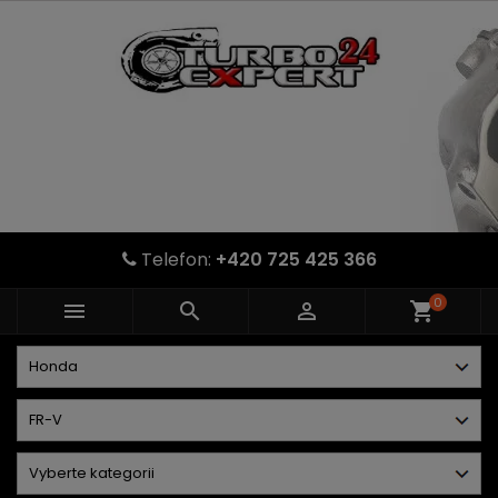
Telefon:
+420 725 425 366
0



shopping_cart