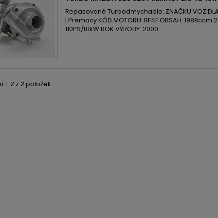
Repasované Turbodmychadlo: ZNAČKU VOZIDLA:
| Premacy KÓD MOTORU: RF4F OBSAH: 1988ccm 2.
110PS/81kW ROK VÝROBY: 2000 -
 1-2 z 2 položek