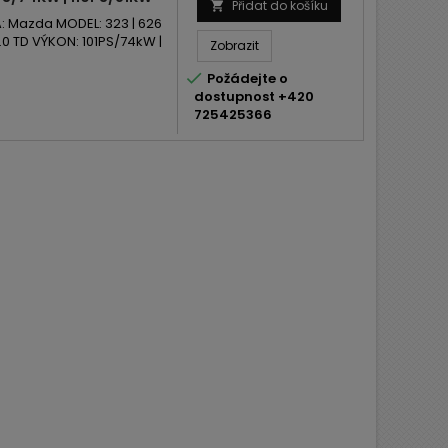
Přidat do košíku

 Mazda MODEL: 323 | 626
0 TD VÝKON: 101PS/74kW |
Zobrazit

Požádejte o
dostupnost +420
725425366