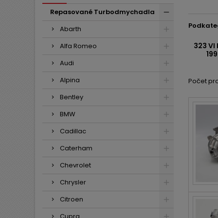
Repasované Turbodmychadla
Podkate
Abarth
323 VI
Alfa Romeo
199
Audi
Alpina
Počet pro
Bentley
BMW
Cadillac
Caterham
Chevrolet
Chrysler
Citroen
Cupra