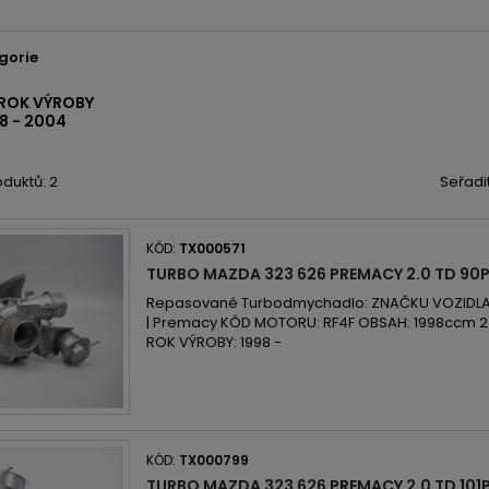
gorie
 ROK VÝROBY
8 - 2004
duktů: 2
Seřadi
KÓD:
TX000571
TURBO MAZDA 323 626 PREMACY 2.0 TD 90
Repasované Turbodmychadlo: ZNAČKU VOZIDLA:
| Premacy KÓD MOTORU: RF4F OBSAH: 1998ccm 2.
ROK VÝROBY: 1998 -
KÓD:
TX000799
TURBO MAZDA 323 626 PREMACY 2.0 TD 101P