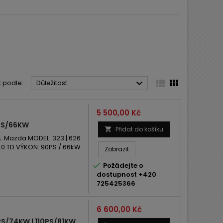



t podle:
Důležitost
Cena
5 500,00 Kč
PS/66KW
Přidat do košíku

 Mazda MODEL: 323 | 626
0 TD VÝKON: 90PS / 66kW
Zobrazit

Požádejte o
dostupnost +420
725425366
Cena
6 600,00 Kč
S/74KW | 110PS/81KW