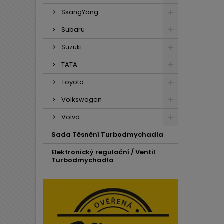
SsangYong
Subaru
Suzuki
TATA
Toyota
Volkswagen
Volvo
Sada Těsnění Turbodmychadla
Elektronický regulační / Ventil
Turbodmychadla