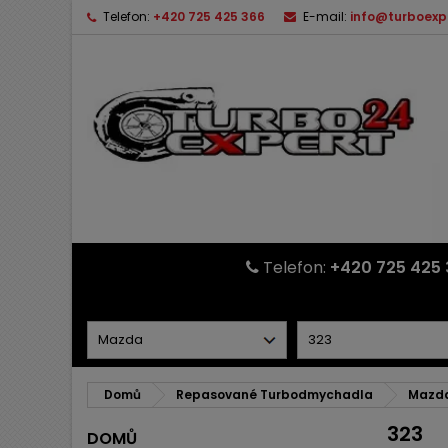
Telefon:
+420 725 425 366
E-mail:
info@turboexp
Telefon:
+420 725 425 
Domů
Repasované Turbodmychadla
Mazd
323
DOMŮ