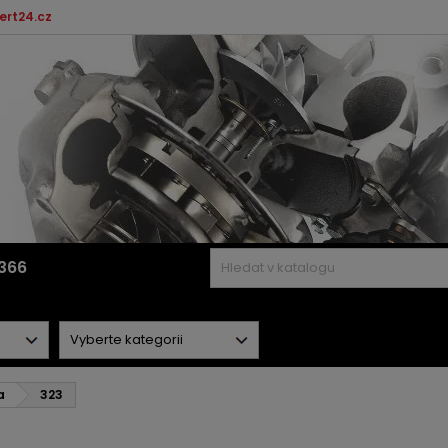
ert24.cz
366
a
323