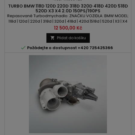
TURBO BMW 118D 120D 220D 318D 320D 418D 420D 518D
520D X3 X4 2.0D 150PS/190PS
Repasované Turbodmychadlo: ZNAČKU VOZIDLA: BMW MODEL:
118d | 120d | 220d | 318d | 320d | 418d | 420d |518d | 520d | X3 | X4
KÓD MOTORU: B47D20A OBSAH: 1995ccm | 2.0d VÝKON:
Cena
12 500,00 Kč
150PS/110kW | 190PS/ 140kW ROK VÝROBY: 2013 -
Přidat do košíku


Požádejte o dostupnost +420 725425366