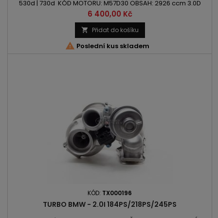
530d | 730d KÓD MOTORU: M57D30 OBSAH: 2926 ccm 3.0D
VÝKON: 184PS/135kW | 193PS/142kW ROK VÝROBY: 1998 -
Cena
6 400,00 Kč
Přidat do košíku


Poslední kus skladem
KÓD:
TX000196
TURBO BMW - 2.0I 184PS/218PS/245PS