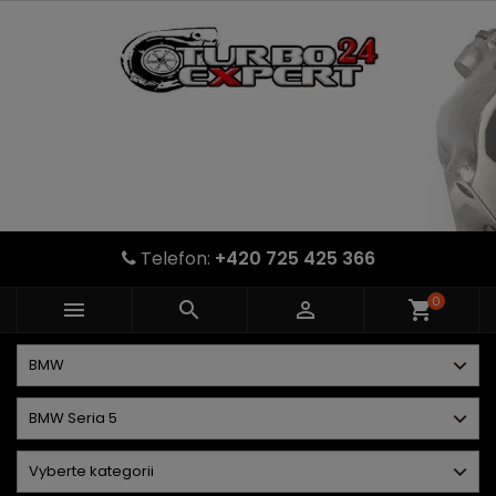
Telefon:
+420 725 425 366
0



shopping_cart