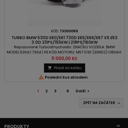
KÓD:
TX000089
TURBO BMW 530D E60/E61 730D E65/E66/E67 X5 E53
3.0D 211PS/155KW | 218PS/160KW
Repasované Turbodmychadlo: ZNAČKU VOZIDLA: BMW
MODEL:530d | 730d | X5 KÓD MOTORU: M57 D30 (306D2) OBSAH:
2993ccm 3.0d VÝKON: 211PS/155kW | 218PS/160kW ROK VÝROBY:
Cena
11 000,00 Kč
2003 -
Přidat do košíku


Poslední kus skladem
1
2
3
…
5
Další

ZPĚT NA ZAČÁTEK


PRODUKTY