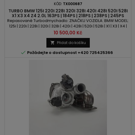
KÓD:
TX000687
TURBO BMW 125I 220I 228I 320I 328I 420I 428I 520I 528I
X1 X3 X4 Z4 2.0L 163PS | 184PS | 218PS | 238PS | 245PS
Repasované Turbodmychadlo: ZNAČKU VOZIDLA: BMW MODEL:
125i | 220i | 228i | 320i | 328i | 420i | 428i | 520i | 528i | X1 | X3 | X4 |
Z4 KÓD MOTORU: N20 B20 A | N20 B20 B | N26 B20 A OBSAH:
Cena
10 500,00 Kč
1997ccm 2.0l VÝKON: 163PS/120kW | 184PS/135kW | 218PS/160kW
| 238PS/175kW | 245PS/180kW ROK VÝROBY: 2011 -
Přidat do košíku


Požádejte o dostupnost +420 725425366