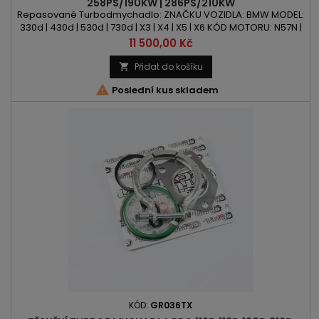
258PS/190KW | 286PS/210KW
Repasované Turbodmychadlo: ZNAČKU VOZIDLA: BMW MODEL:
330d | 430d | 530d | 730d | X3 | X4 | X5 | X6 KÓD MOTORU: N57N |
N 57 D30 A OBSAH: 2993ccm 3.0d VÝKON: 258PS/190kW |
Cena
11 500,00 Kč
286PS/210kW ROK VÝROBY: 2011 -
Přidat do košíku


Poslední kus skladem
KÓD:
GR036TX