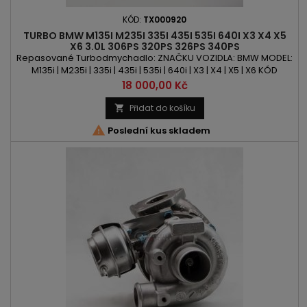
KÓD:
TX000920
TURBO BMW M135I M235I 335I 435I 535I 640I X3 X4 X5
X6 3.0L 306PS 320PS 326PS 340PS
Repasované Turbodmychadlo: ZNAČKU VOZIDLA: BMW MODEL:
M135i | M235i | 335i | 435i | 535i | 640i | X3 | X4 | X5 | X6 KÓD
MOTORU: N55 B30 A OBSAH: 2979ccm 3.0l VÝKON:
Cena
18 000,00 Kč
306PS/225kW | 320PS/235kW | 326PS/240kW | 340PS/250kW
ROK VÝROBY: 2010 -
Přidat do košíku


Poslední kus skladem