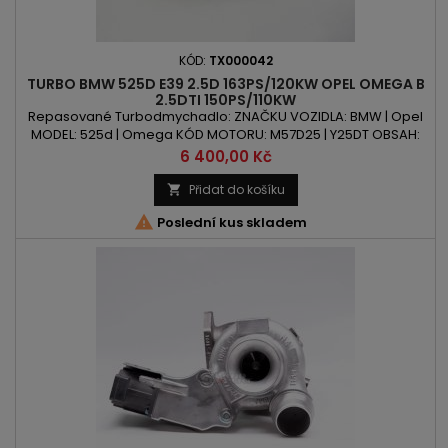
KÓD:
TX000042
TURBO BMW 525D E39 2.5D 163PS/120KW OPEL OMEGA B
2.5DTI 150PS/110KW
Repasované Turbodmychadlo: ZNAČKU VOZIDLA: BMW | Opel
MODEL: 525d | Omega KÓD MOTORU: M57D25 | Y25DT OBSAH:
2498ccm 2.5d | 2.5 DTI VÝKON: 150PS/110kW | 163PS/120kW ROK
Cena
6 400,00 Kč
VÝROBY: 2000 -
Přidat do košíku


Poslední kus skladem