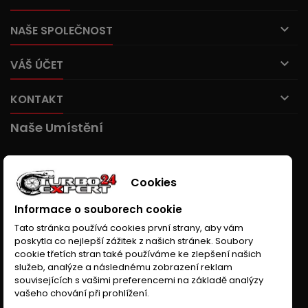

NAŠE SPOLEČNOST

VÁŠ ÚČET

KONTAKT
Naše Umístění
Cookies
Informace o souborech cookie
Tato stránka používá cookies první strany, aby vám
poskytla co nejlepší zážitek z našich stránek. Soubory
cookie třetích stran také používáme ke zlepšení našich
služeb, analýze a následnému zobrazení reklam
souvisejících s vašimi preferencemi na základě analýzy
vašeho chování při prohlížení.