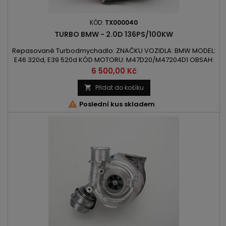
KÓD:
TX000040
TURBO BMW - 2.0D 136PS/100KW
Repasované Turbodmychadlo: ZNAČKU VOZIDLA: BMW MODEL:
E46 320d, E39 520d KÓD MOTORU: M47D20/M47204D1 OBSAH:
1951 ccm 2.0D VÝKON: 100kW/136PS ROK VÝROBY: 1997 -
Cena
6 500,00 Kč
Přidat do košíku


Poslední kus skladem