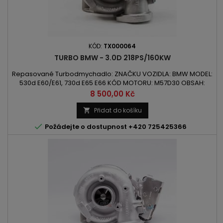
KÓD:
TX000064
TURBO BMW - 3.0D 218PS/160KW
Repasované Turbodmychadlo: ZNAČKU VOZIDLA: BMW MODEL:
530d E60/E61, 730d E65 E66 KÓD MOTORU: M57D30 OBSAH:
2993 ccm 3.0d VÝKON: 160kW/218PS ROK VÝROBY: 2002 -
Cena
8 500,00 Kč
Přidat do košíku


Požádejte o dostupnost +420 725425366