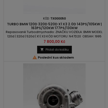
KÓD:
TX000050
TURBO BMW 120D 320D 520D X1 X3 2.0D 143PS/105KW |
163PS/120KW 177PS/130KW
Repasované Turbodmychadlo: ZNAČKU VOZIDLA: BMW MODEL:
120d | 320d | 520d | X1 | X3 KÓD MOTORU: N47D20 OBSAH: 1995
ccm 2.0d VÝKON: 143PS/105kW | 163PS | 120kW | 177PS/130kW
Cena
7 800,00 Kč
ROK VÝROBY: 2004 -
Přidat do košíku


Poslední kus skladem