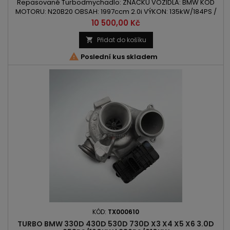
Repasované Turbodmychadlo: ZNAČKU VOZIDLA: BMW KÓD
MOTORU: N20B20 OBSAH: 1997ccm 2.0i VÝKON: 135kW/184PS /
160kW/218PS / 180kW/245PS ROK VÝROBY: 2011 -
Cena
10 500,00 Kč
Přidat do košíku


Poslední kus skladem
KÓD:
TX000610
TURBO BMW 330D 430D 530D 730D X3 X4 X5 X6 3.0D