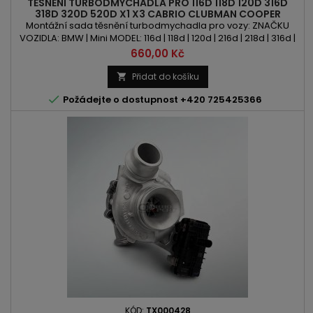
TĚSNĚNÍ TURBODMYCHADLA PRO 116D 118D 120D 316D
318D 320D 520D X1 X3 CABRIO CLUBMAN COOPER
COUNTRYMAN COUPE PACEMAN ROADSTER 2.0D
Montážní sada těsnění turbodmychadla pro vozy: ZNAČKU
VOZIDLA: BMW | Mini MODEL: 116d | 118d | 120d | 216d | 218d | 316d |
318d | 320d | 418d | 520d | X1 | X3 | Cabrio | Clubman | Cooper |
Cena
660,00 Kč
Countryman | Coupe | Paceman | Roadster KÓD MOTORU:
N47OL | N47D20 | M47D20 | N47C20A | N47D16A | N47D20A |
Přidat do košíku

N47D20C | M47204D1 | N47TUEOL OBSAH: 1951ccm 2.0d |...

Požádejte o dostupnost +420 725425366
KÓD:
TX000428