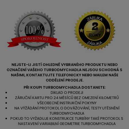
NEJSTE-LI JISTÍ OHLEDNĚ VYBRANÉHO PRODUKTU NEBO
OZNAČENÍ VAŠEHO TURBODMYCHADLA NEJSOU SCHODNÁ S
NAŠIMI, KONTAKTUJTE TELEFONICKY NEBO MAILEM NAŠE
ODDĚLENÍ PRODEJE.
PŘI KOUPI TURBODMYCHADLA DOSTANETE:
DIKLAD O PRODEJI
ZÁRUČNÍ KARTU PRO 24 MĚSÍCŮ BEZ OMEZENÍ KILOMETRŮ
VŠEOBECNÉ INSTRUKČNÍ POKYNY
NA VÝŽÁDÁNÍ PROTOKOL O DOVÁŽOVÁNÍ, TESTY UTĚSNĚNÍ
TURBODMYCHADLA
POKUD TO VYŽADUJE KONSTRUKCE TURBÍNY TAKÉ PROTOKOL S
NASTAVENÍ VARIABILNÍ GEOMETRIE TURBODMYCHADLA