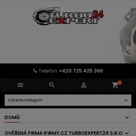
Telefon:
+420 725 425 366
0



shopping_cart
DOMŮ
OVĚŘENÁ FIRMA IFIRMY.CZ TURBOEXPERT24 S.R.O.