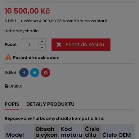
10 500,00 Kč
S DPH
+ záloha 4 000,00 Kč Vratná kauce za staré
turbodmychadlo
Přidat do košíku
Počet


Poslední kus skladem
Sdílet
Drukuj

POPIS
DETAILY PRODUKTU
Repasované Turbodmychadlo kompatibilní s:
Obsah
Kód
Číslo
Model
a výkon
motoru
dílu
Číslo OEM