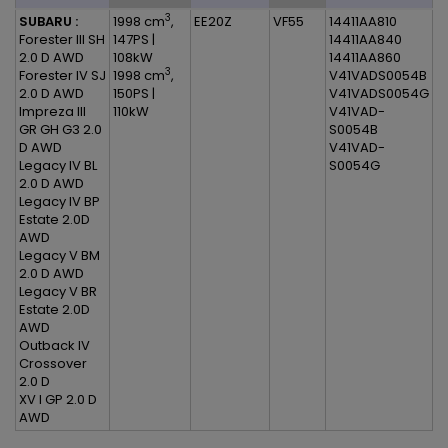
3
SUBARU :
1998 cm
,
EE20Z
VF55
14411AA810
Forester III SH
147PS |
14411AA840
2.0 D AWD
108kW
14411AA860
3
Forester IV SJ
1998 cm
,
V41VADS0054B
2.0 D AWD
150PS |
V41VADS0054G
Impreza III
110kW
V41VAD-
GR GH G3 2.0
S0054B
D AWD
V41VAD-
Legacy IV BL
S0054G
2.0 D AWD
Legacy IV BP
Estate 2.0D
AWD
Legacy V BM
2.0 D AWD
Legacy V BR
Estate 2.0D
AWD
Outback IV
Crossover
2.0 D
XV I GP 2.0 D
AWD