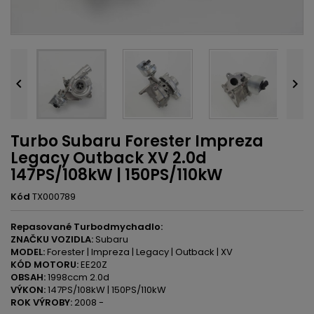


Turbo Subaru Forester Impreza
Legacy Outback XV 2.0d
147PS/108kW | 150PS/110kW
Kód
TX000789
Repasované Turbodmychadlo:
ZNAČKU VOZIDLA:
Subaru
MODEL:
Forester | Impreza | Legacy | Outback | XV
KÓD MOTORU:
EE20Z
OBSAH:
1998ccm 2.0d
VÝKON:
147PS/108kW | 150PS/110kW
ROK VÝROBY:
2008 -