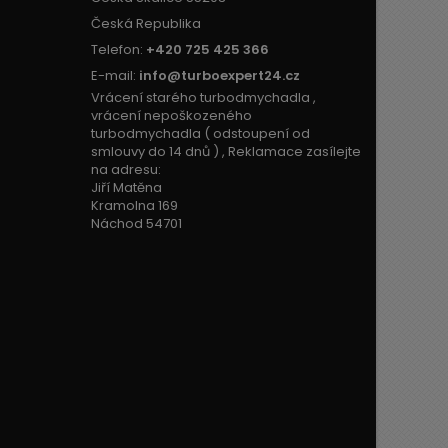
Česká Republika
Telefon:
+420 725 425 366
E-mail:
info@turboexpert24.cz
Vrácení starého turbodmychadla ,
vrácení nepoškozeného
turbodmychadla ( odstoupení od
smlouvy do 14 dnů ) , Reklamace zasílejte
na adresu:
Jiří Matěna
Kramolna 169
Náchod 54701