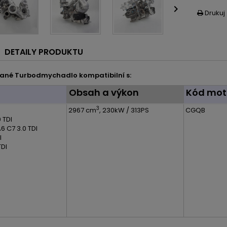

Drukuj

DETAILY PRODUKTU
ané Turbodmychadlo kompatibilní s:
l
Obsah a výkon
Kód mot
3
2967 cm
, 230kW / 313PS
CGQB
 TDI
6 C7 3.0 TDI
I
TDI