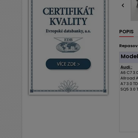

POPIS
Repasov
Mode
Audi :
A6 C7 3.0
Allroad A
A7 3.0 TD
SQ5 3.0 