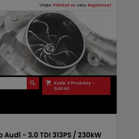
Vítejte,
Přihlásit se
nebo
Registrovat

shopping_cart
Košík:
0
Produkty -
0,00 Kč
 Audi - 3.0 TDI 313PS / 230kW