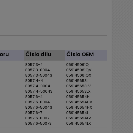
oru
Číslo dílu
Číslo OEM
805713-4
059145061Q
805713-0004
059145061QV
805713-5004S
059145061QX
805714-4
059145653L
805714-0004
059145653LV
805714-5004S
059145653LX
805716-4
059145654H
805716-0004
059145654HV
805716-5004S
059145654HX
805716-7
059145654L
805716-0007
059145654LV
805716-5007S
059145654LX