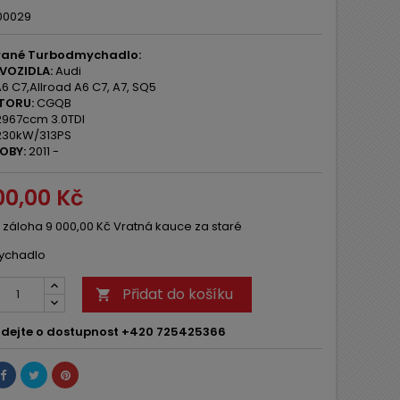
00029
ané Turbodmychadlo:
VOZIDLA:
Audi
6 C7,Allroad A6 C7, A7, SQ5
TORU:
CGQB
967ccm 3.0TDI
30kW/313PS
OBY:
2011 -
00,00 Kč
 záloha 9 000,00 Kč Vratná kauce za staré
ychadlo
Přidat do košíku

dejte o dostupnost +420 725425366