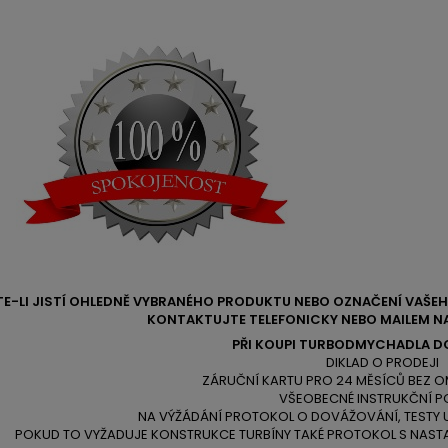
TE-LI JISTÍ OHLEDNĚ VYBRANÉHO PRODUKTU NEBO OZNAČENÍ VAŠ
KONTAKTUJTE TELEFONICKY NEBO MAILEM NA
PŘI KOUPI TURBODMYCHADLA D
DIKLAD O PRODEJI
ZÁRUČNÍ KARTU PRO 24 MĚSÍCŮ BEZ O
VŠEOBECNÉ INSTRUKČNÍ P
NA VÝŽÁDÁNÍ PROTOKOL O DOVÁŽOVÁNÍ, TESTY
POKUD TO VYŽADUJE KONSTRUKCE TURBÍNY TAKÉ PROTOKOL S NAST