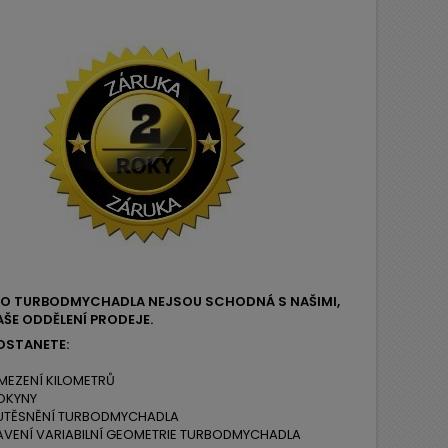
EHO TURBODMYCHADLA NEJSOU SCHODNÁ S NAŠIMI,
ŠE ODDĚLENÍ PRODEJE.
OSTANETE:
MEZENÍ KILOMETRŮ
OKYNY
 UTĚSNĚNÍ TURBODMYCHADLA
AVENÍ VARIABILNÍ GEOMETRIE TURBODMYCHADLA