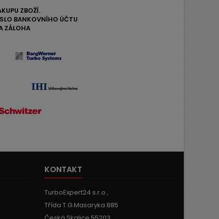
ÁKUPU ZBOŽÍ.
ČÍSLO BANKOVNÍHO ÚČTU
A ZÁLOHA
KONTAKT
TurboExpert24 s.r.o ,
Třída T.G.Masaryka 885
Česká Skalice 55203