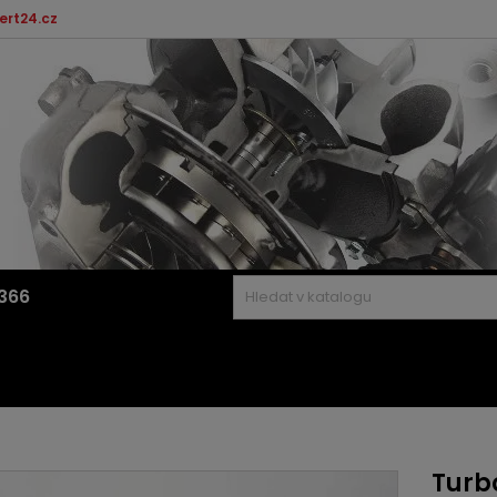
ert24.cz
366
Turbo