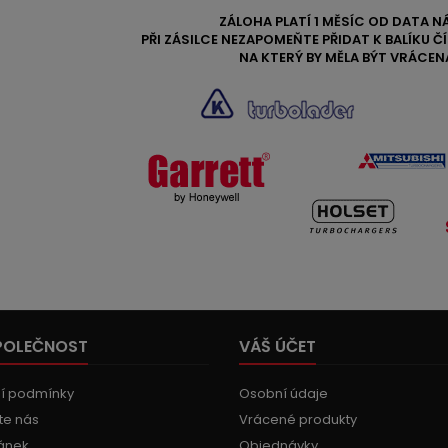
ZÁLOHA PLATÍ 1 MĚSÍC OD DATA N
PŘI ZÁSILCE NEZAPOMEŇTE PŘIDAT K BALÍKU 
NA KTERÝ BY MĚLA BÝT VRÁCEN
POLEČNOST
VÁŠ ÚČET
í podmínky
Osobní údaje
te nás
Vrácené produkty
ánek
Objednávky