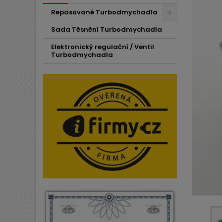
Repasované Turbodmychadla
Sada Těsnění Turbodmychadla
Elektronický regulační / Ventil
Turbodmychadla