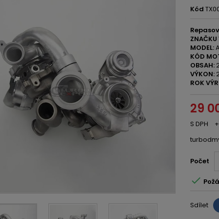
Kód
TX0
Repasov
ZNAČKU 
MODEL:
A
KÓD MO
OBSAH:
2
VÝKON:
2
ROK VÝR
29 0
S DPH
+
turbodm
Počet

Požá
Sdílet