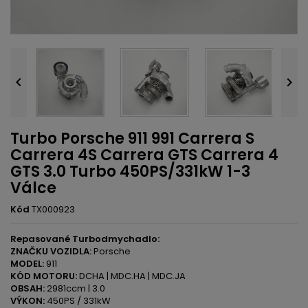


Turbo Porsche 911 991 Carrera S
Carrera 4S Carrera GTS Carrera 4
GTS 3.0 Turbo 450PS/331kW 1-3
Válce
Kód
TX000923
Repasované Turbodmychadlo:
ZNAČKU VOZIDLA:
Porsche
MODEL:
911
KÓD MOTORU:
DCHA | MDC.HA | MDC.JA
OBSAH:
2981ccm | 3.0
VÝKON:
450PS / 331kW