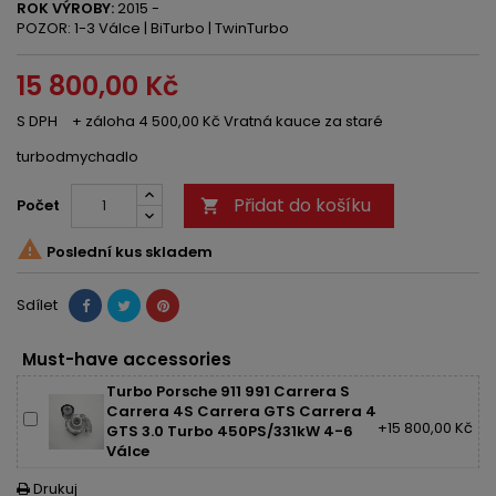
ROK VÝROBY:
2015 -
POZOR: 1-3 Válce | BiTurbo | TwinTurbo
15 800,00 Kč
S DPH
+ záloha 4 500,00 Kč Vratná kauce za staré
turbodmychadlo
Přidat do košíku
Počet


Poslední kus skladem
Sdílet
Must-have accessories
Turbo Porsche 911 991 Carrera S
Carrera 4S Carrera GTS Carrera 4
+15 800,00 Kč
GTS 3.0 Turbo 450PS/331kW 4-6
Válce
Drukuj
