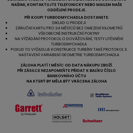
NAŠIMI, KONTAKTUJTE TELEFONICKY NEBO MAILEM NAŠE
ODDĚLENÍ PRODEJE.
PŘI KOUPI TURBODMYCHADLA DOSTANETE:
DIKLAD O PRODEJI
ZÁRUČNÍ KARTU PRO 24 MĚSÍCŮ BEZ OMEZENÍ KILOMETRŮ
VŠEOBECNÉ INSTRUKČNÍ POKYNY
NA VÝŽÁDÁNÍ PROTOKOL O DOVÁŽOVÁNÍ, TESTY UTĚSNĚNÍ
TURBODMYCHADLA
POKUD TO VYŽADUJE KONSTRUKCE TURBÍNY TAKÉ PROTOKOL S
NASTAVENÍ VARIABILNÍ GEOMETRIE TURBODMYCHADLA
ZÁLOHA PLATÍ 1 MĚSÍC OD DATA NÁKUPU ZBOŽÍ.
PŘI ZÁSILCE NEZAPOMEŇTE PŘIDAT K BALÍKU ČÍSLO
BANKOVNÍHO ÚČTU
NA KTERÝ BY MĚLA BÝT VRÁCENA ZÁLOHA