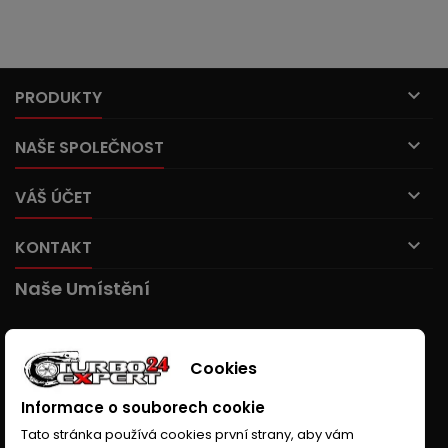

PRODUKTY

NAŠE SPOLEČNOST

VÁŠ ÚČET

KONTAKT
Naše Umístění
Cookies
Informace o souborech cookie
Tato stránka používá cookies první strany, aby vám