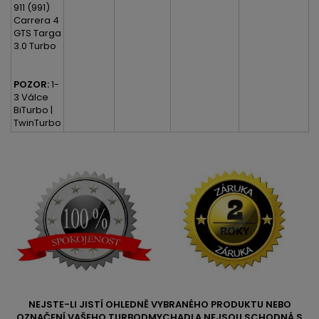
911 (991)
Carrera 4
GTS Targa
3.0 Turbo
POZOR:
1-
3 Válce
BiTurbo |
TwinTurbo
NEJSTE-LI JISTÍ OHLEDNĚ VYBRANÉHO PRODUKTU NEBO
OZNAČENÍ VAŠEHO TURBODMYCHADLA NEJSOU SCHODNÁ S