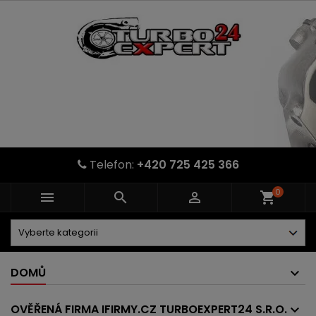
Telefon:
+420 725 425 366
0



shopping_cart
DOMŮ
OVĚŘENÁ FIRMA IFIRMY.CZ TURBOEXPERT24 S.R.O.