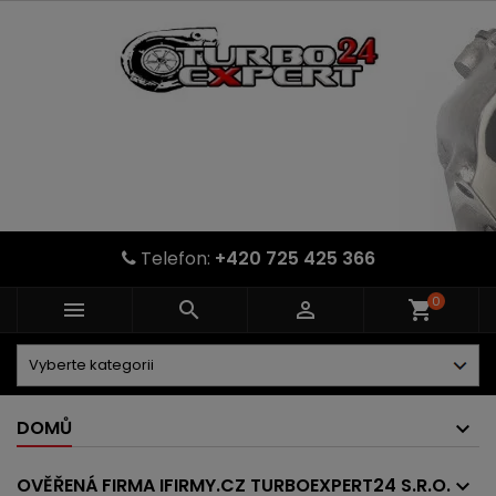
Telefon:
+420 725 425 366
0



shopping_cart
DOMŮ
OVĚŘENÁ FIRMA IFIRMY.CZ TURBOEXPERT24 S.R.O.