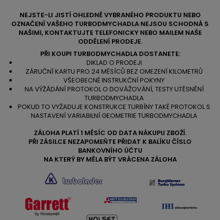
NEJSTE-LI JISTÍ OHLEDNĚ VYBRANÉHO PRODUKTU NEBO
OZNAČENÍ VAŠEHO TURBODMYCHADLA NEJSOU SCHODNÁ S
NAŠIMI, KONTAKTUJTE TELEFONICKY NEBO MAILEM NAŠE
ODDĚLENÍ PRODEJE.
PŘI KOUPI TURBODMYCHADLA DOSTANETE:
DIKLAD O PRODEJI
ZÁRUČNÍ KARTU PRO 24 MĚSÍCŮ BEZ OMEZENÍ KILOMETRŮ
VŠEOBECNÉ INSTRUKČNÍ POKYNY
NA VÝŽÁDÁNÍ PROTOKOL O DOVÁŽOVÁNÍ, TESTY UTĚSNĚNÍ
TURBODMYCHADLA
POKUD TO VYŽADUJE KONSTRUKCE TURBÍNY TAKÉ PROTOKOL S
NASTAVENÍ VARIABILNÍ GEOMETRIE TURBODMYCHADLA
ZÁLOHA PLATÍ 1 MĚSÍC OD DATA NÁKUPU ZBOŽÍ.
PŘI ZÁSILCE NEZAPOMEŇTE PŘIDAT K BALÍKU ČÍSLO
BANKOVNÍHO ÚČTU
NA KTERÝ BY MĚLA BÝT VRÁCENA ZÁLOHA