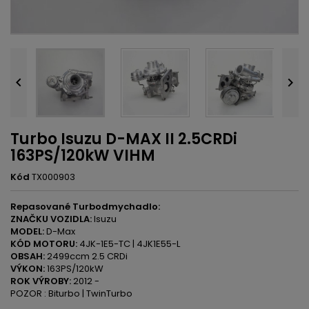


Turbo Isuzu D-MAX II 2.5CRDi
163PS/120kW VIHM
Kód
TX000903
Repasované Turbodmychadlo:
ZNAČKU VOZIDLA:
Isuzu
MODEL:
D-Max
KÓD MOTORU:
4JK-1E5-TC | 4JK1E55-L
OBSAH:
2499ccm 2.5 CRDi
VÝKON:
163PS/120kW
ROK VÝROBY:
2012 -
POZOR : Biturbo | TwinTurbo