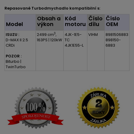
Repasované Turbodmychadlo kompatibilní s:
Obsah a
Kód
Číslo
Číslo
Model
výkon
motoru
dílu
OEM
3
ISUZU :
2499 cm
,
4JK-1E5-
VIHM
8981506883
D-MAX II 2.5
163PS | 120kW
TC
898150-
CRDi
4JK1E55-L
6883
POZOR :
Biturbo |
TwinTurbo