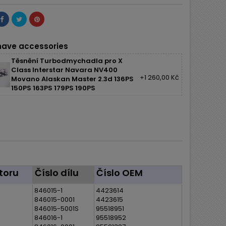
ave accessories
Těsnění Turbodmychadla pro X
Class Interstar Navara NV400
+1 260,00 Kč
Movano Alaskan Master 2.3d 136PS
150PS 163PS 179PS 190PS
toru
Číslo dílu
Číslo OEM
846015-1
4423614
846015-0001
4423615
846015-5001S
95518951
846016-1
95518952