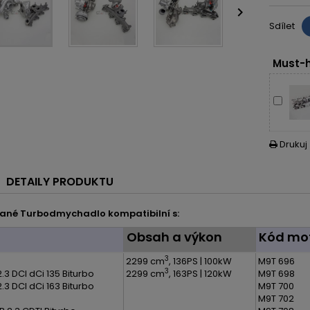

Sdílet
Must-h
Drukuj

DETAILY PRODUKTU
ané Turbodmychadlo kompatibilní s:
l
Obsah a výkon
Kód mo
3
2299 cm
, 136PS | 100kW
M9T 696
3
.3 DCI dCi 135 Biturbo
2299 cm
, 163PS | 120kW
M9T 698
.3 DCI dCi 163 Biturbo
M9T 700
M9T 702