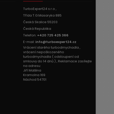
TurboExpert24 s.r.o ,
Třída T.G.Masaryka 885
Česká Skalice 55203
Česká Republika
Telefon:
+420 725 425 366
E-mail:
info@turboexpert24.cz
Vrácení starého turbodmychadla ,
vrácení nepoškozeného
turbodmychadla ( odstoupení od
smlouvy do 14 dnů ) , Reklamace zasílejte
na adresu:
Jiří Matěna
Kramolna 169
Náchod 54701