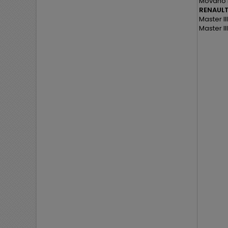
Movano B
RENAULT
Master II
Master II