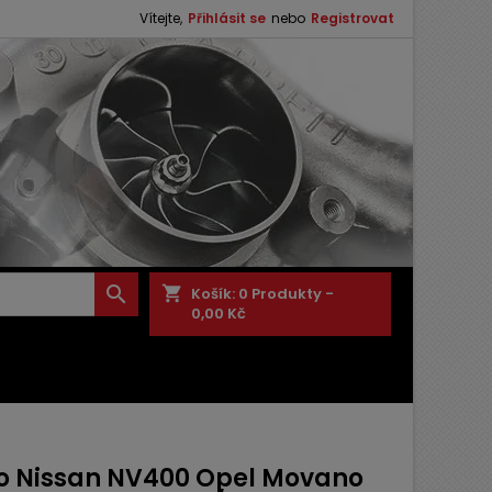
Vítejte,
Přihlásit se
nebo
Registrovat

shopping_cart
Košík:
0
Produkty -
0,00 Kč
o Nissan NV400 Opel Movano