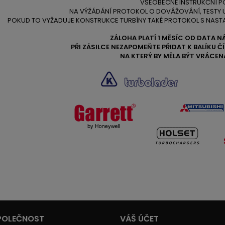
VŠEOBECNÉ INSTRUKČNÍ P
NA VÝŽÁDÁNÍ PROTOKOL O DOVÁŽOVÁNÍ, TESTY
POKUD TO VYŽADUJE KONSTRUKCE TURBÍNY TAKÉ PROTOKOL S NAST
ZÁLOHA PLATÍ 1 MĚSÍC OD DATA N
PŘI ZÁSILCE NEZAPOMEŇTE PŘIDAT K BALÍKU 
NA KTERÝ BY MĚLA BÝT VRÁCEN
POLEČNOST
VÁŠ ÚČET