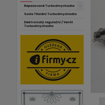
Repasované Turbodmychadla
Sada Těsnění Turbodmychadla
Elektronický regulační / Ventil
Turbodmychadla