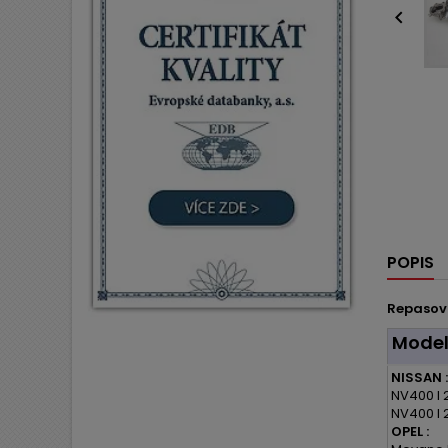

POPIS
Repasov
Mode
NISSAN :
NV400 I 2
NV400 I 2
OPEL :