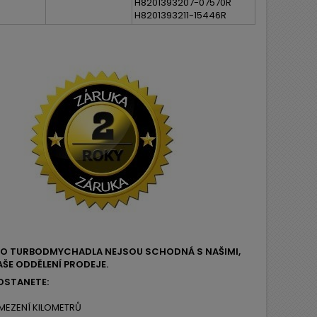
H8201393207-07570R
H8201393211-15446R
EHO TURBODMYCHADLA NEJSOU SCHODNÁ S NAŠIMI,
ŠE ODDĚLENÍ PRODEJE.
OSTANETE:
MEZENÍ KILOMETRŮ