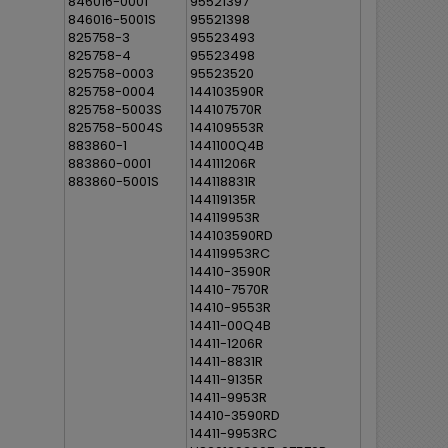
846016-0001
95521397
846016-5001S
95521398
825758-3
95523493
825758-4
95523498
825758-0003
95523520
825758-0004
144103590R
825758-5003S
144107570R
825758-5004S
144109553R
883860-1
1441100Q4B
883860-0001
144111206R
883860-5001S
144118831R
144119135R
144119953R
144103590RD
144119953RC
14410-3590R
14410-7570R
14410-9553R
14411-00Q4B
14411-1206R
14411-8831R
14411-9135R
14411-9953R
14410-3590RD
14411-9953RC