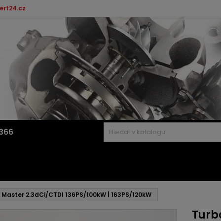
ert24.cz
366
 Master 2.3dCi/CTDI 136PS/100kW | 163PS/120kW
Turb