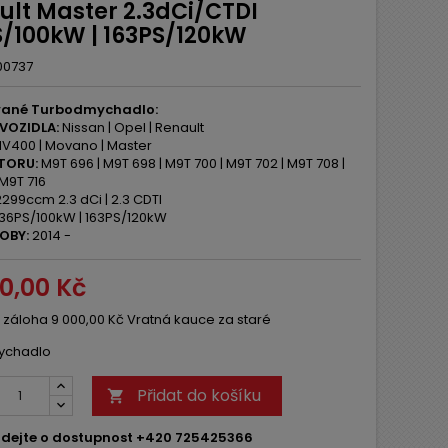
ult Master 2.3dCi/CTDI
S/100kW | 163PS/120kW
00737
ané Turbodmychadlo:
VOZIDLA:
Nissan | Opel | Renault
V400 | Movano | Master
TORU:
M9T 696 | M9T 698 | M9T 700 | M9T 702 | M9T 708 |
 M9T 716
299ccm 2.3 dCi | 2.3 CDTI
36PS/100kW | 163PS/120kW
OBY:
2014 -
00,00 Kč
 záloha 9 000,00 Kč Vratná kauce za staré
ychadlo
Přidat do košíku

dejte o dostupnost +420 725425366