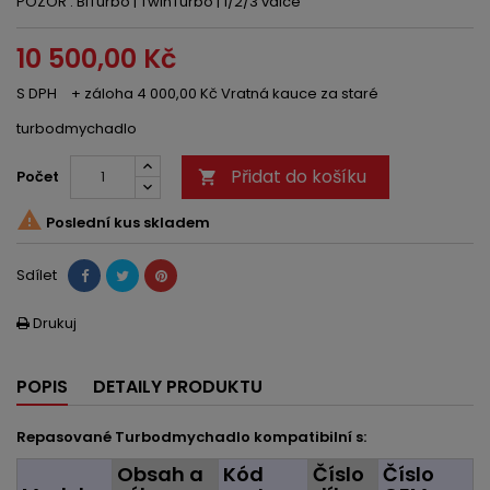
POZOR : BiTurbo | TwinTurbo | 1/2/3 válce
10 500,00 Kč
S DPH
+ záloha 4 000,00 Kč Vratná kauce za staré
turbodmychadlo
Přidat do košíku
Počet


Poslední kus skladem
Sdílet
Drukuj

POPIS
DETAILY PRODUKTU
Repasované Turbodmychadlo kompatibilní s:
Obsah a
Kód
Číslo
Číslo