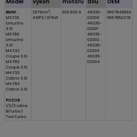
Model
výkon
motoru
dílu
OEM
3
BMW :
2979cm
,
S55 B30 A
49335-
11657849650
M3 F30
431PS | 317kW
02000
11657850278
Limuzína
49335-
3.0l
02001
M3 F80
49335-
Limuzína
02002
3.0l
49335-
M4 F32
02003
Coupe 3.0l
49335-
M4 F82
02004
Coupe 3.0l
M4 F33
Cabrio 3.0l
M4 F83
Cabrio 3.0l
POZOR :
1/2/3 válce
BiTurbo |
TwinTurbo