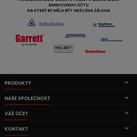
BANKOVNÍHO ÚČTU
NA KTERÝ BY MĚLA BÝT VRÁCENA ZÁLOHA

PRODUKTY

NAŠE SPOLEČNOST

VÁŠ ÚČET

KONTAKT