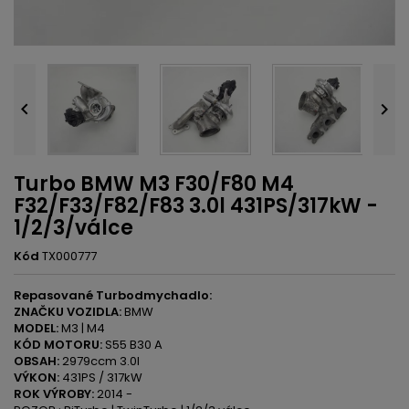


Turbo BMW M3 F30/F80 M4
F32/F33/F82/F83 3.0l 431PS/317kW -
1/2/3/válce
Kód
TX000777
Repasované Turbodmychadlo:
ZNAČKU VOZIDLA:
BMW
MODEL:
M3 | M4
KÓD MOTORU:
S55 B30 A
OBSAH:
2979ccm 3.0l
VÝKON:
431PS / 317kW
ROK VÝROBY:
2014 -