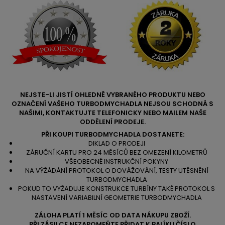
NEJSTE-LI JISTÍ OHLEDNĚ VYBRANÉHO PRODUKTU NEBO
OZNAČENÍ VAŠEHO TURBODMYCHADLA NEJSOU SCHODNÁ S
NAŠIMI, KONTAKTUJTE TELEFONICKY NEBO MAILEM NAŠE
ODDĚLENÍ PRODEJE.
PŘI KOUPI TURBODMYCHADLA DOSTANETE:
DIKLAD O PRODEJI
ZÁRUČNÍ KARTU PRO 24 MĚSÍCŮ BEZ OMEZENÍ KILOMETRŮ
VŠEOBECNÉ INSTRUKČNÍ POKYNY
NA VÝŽÁDÁNÍ PROTOKOL O DOVÁŽOVÁNÍ, TESTY UTĚSNĚNÍ
TURBODMYCHADLA
POKUD TO VYŽADUJE KONSTRUKCE TURBÍNY TAKÉ PROTOKOL S
NASTAVENÍ VARIABILNÍ GEOMETRIE TURBODMYCHADLA
ZÁLOHA PLATÍ 1 MĚSÍC OD DATA NÁKUPU ZBOŽÍ.
PŘI ZÁSILCE NEZAPOMEŇTE PŘIDAT K BALÍKU ČÍSLO