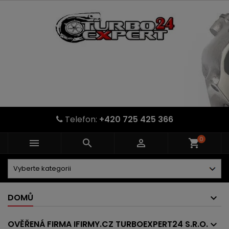
Telefon:
+420 725 425 366
0



shopping_cart
DOMŮ
OVĚŘENÁ FIRMA IFIRMY.CZ TURBOEXPERT24 S.R.O.