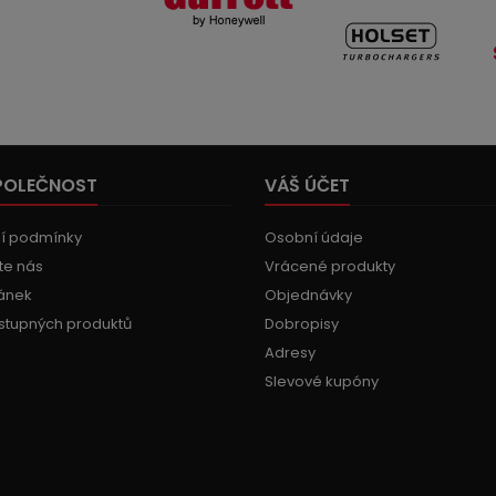
POLEČNOST
VÁŠ ÚČET
í podmínky
Osobní údaje
te nás
Vrácené produkty
ánek
Objednávky
stupných produktů
Dobropisy
Adresy
Slevové kupóny