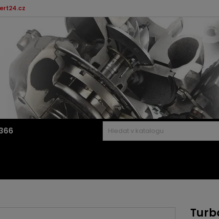
ert24.cz
366
Turbo