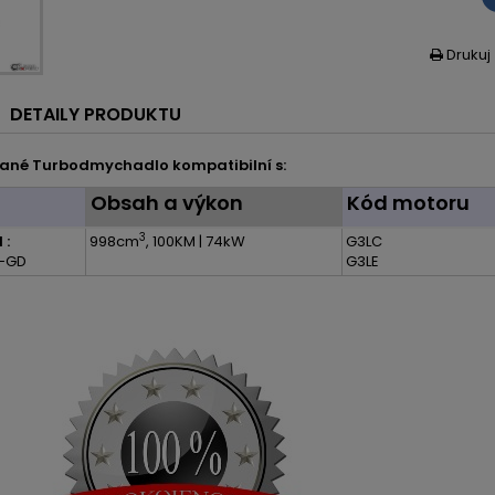
Drukuj

DETAILY PRODUKTU
ané Turbodmychadlo kompatibilní s:
l
Obsah a výkon
Kód motoru
3
 :
998cm
, 100KM | 74kW
G3LC
 T-GD
G3LE