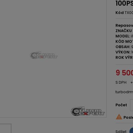
100P
Kód
TX0
Repasov
ZNAČKU 
MODEL:
i
KÓD MO
OBSAH:
9
VÝKON:
1
ROK VÝR
9 50
S DPH
+
turbodm
Počet

Posl
Sdílet