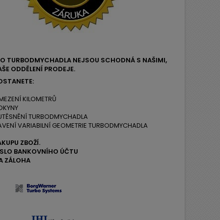
EHO TURBODMYCHADLA NEJSOU SCHODNÁ S NAŠIMI,
ŠE ODDĚLENÍ PRODEJE.
OSTANETE:
MEZENÍ KILOMETRŮ
OKYNY
 UTĚSNĚNÍ TURBODMYCHADLA
AVENÍ VARIABILNÍ GEOMETRIE TURBODMYCHADLA
ÁKUPU ZBOŽÍ.
ČÍSLO BANKOVNÍHO ÚČTU
A ZÁLOHA