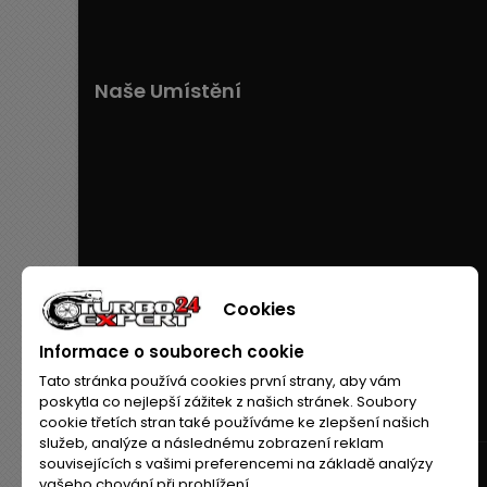
Naše Umístění
Cookies
Informace o souborech cookie
Tato stránka používá cookies první strany, aby vám
poskytla co nejlepší zážitek z našich stránek. Soubory
cookie třetích stran také používáme ke zlepšení našich
služeb, analýze a následnému zobrazení reklam
souvisejících s vašimi preferencemi na základě analýzy
vašeho chování při prohlížení.