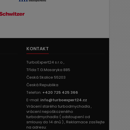
KONTAKT
TurboExpert24 s.r.o ,
Třída T.G.Masaryka 885
Česká Skalice 55203
Česká Republika
Telefon:
+420 725 425 366
E-mail:
info@turboexpert24.cz
Vrácení starého turbodmychadla ,
vrácení nepoškozeného
turbodmychadla ( odstoupení od
smlouvy do 14 dnů ) , Reklamace zasílejte
na adresu: