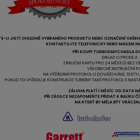
TE-LI JISTÍ OHLEDNĚ VYBRANÉHO PRODUKTU NEBO OZNAČENÍ VAŠ
KONTAKTUJTE TELEFONICKY NEBO MAILEM NA
PŘI KOUPI TURBODMYCHADLA D
DIKLAD O PRODEJI
ZÁRUČNÍ KARTU PRO 24 MĚSÍCŮ BEZ O
VŠEOBECNÉ INSTRUKČNÍ P
NA VÝŽÁDÁNÍ PROTOKOL O DOVÁŽOVÁNÍ, TESTY
POKUD TO VYŽADUJE KONSTRUKCE TURBÍNY TAKÉ PROTOKOL S NAST
ZÁLOHA PLATÍ 1 MĚSÍC OD DATA N
PŘI ZÁSILCE NEZAPOMEŇTE PŘIDAT K BALÍKU 
NA KTERÝ BY MĚLA BÝT VRÁCEN