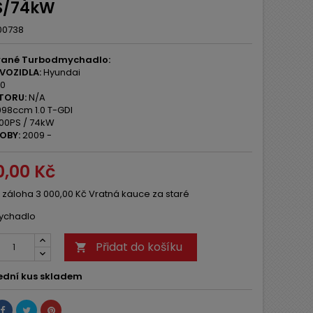
S/74kW
00738
ané Turbodmychadlo:
VOZIDLA:
Hyundai
10
TORU:
N/A
98ccm 1.0 T-GDI
00PS / 74kW
OBY:
2009 -
0,00 Kč
 záloha 3 000,00 Kč Vratná kauce za staré
ychadlo
Přidat do košíku

ední kus skladem