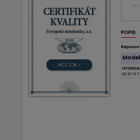
POPIS
Repasov
Mode
HYUNDAI
i10 III 1.0