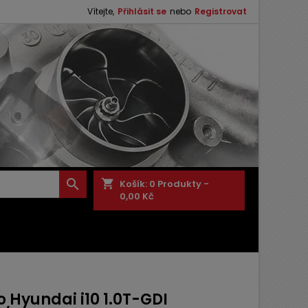
Vítejte,
Přihlásit se
nebo
Registrovat

shopping_cart
Košík:
0
Produkty -
0,00 Kč
 Hyundai i10 1.0T-GDI