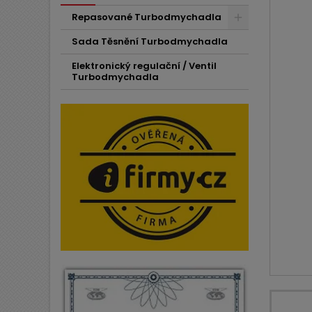
Repasované Turbodmychadla
Sada Těsnění Turbodmychadla
Elektronický regulační / Ventil
Turbodmychadla