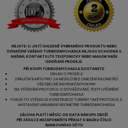
NEJSTE-LI JISTÍ OHLEDNĚ VYBRANÉHO PRODUKTU NEBO
OZNAČENÍ VAŠEHO TURBODMYCHADLA NEJSOU SCHODNÁ S
NAŠIMI, KONTAKTUJTE TELEFONICKY NEBO MAILEM NAŠE
ODDĚLENÍ PRODEJE.
PŘI KOUPI TURBODMYCHADLA DOSTANETE:
DIKLAD O PRODEJI
ZÁRUČNÍ KARTU PRO 24 MĚSÍCŮ BEZ OMEZENÍ KILOMETRŮ
VŠEOBECNÉ INSTRUKČNÍ POKYNY
NA VÝŽÁDÁNÍ PROTOKOL O DOVÁŽOVÁNÍ, TESTY UTĚSNĚNÍ
TURBODMYCHADLA
POKUD TO VYŽADUJE KONSTRUKCE TURBÍNY TAKÉ PROTOKOL S
NASTAVENÍ VARIABILNÍ GEOMETRIE TURBODMYCHADLA
ZÁLOHA PLATÍ 1 MĚSÍC OD DATA NÁKUPU ZBOŽÍ.
PŘI ZÁSILCE NEZAPOMEŇTE PŘIDAT K BALÍKU ČÍSLO
BANKOVNÍHO ÚČTU