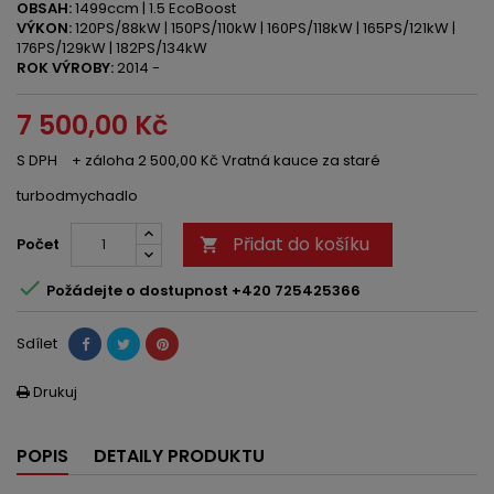
OBSAH:
1499ccm | 1.5 EcoBoost
VÝKON:
120PS/88kW | 150PS/110kW | 160PS/118kW | 165PS/121kW |
176PS/129kW | 182PS/134kW
ROK VÝROBY:
2014 -
7 500,00 Kč
S DPH
+ záloha 2 500,00 Kč Vratná kauce za staré
turbodmychadlo
Přidat do košíku
Počet


Požádejte o dostupnost +420 725425366
Sdílet
Drukuj

POPIS
DETAILY PRODUKTU