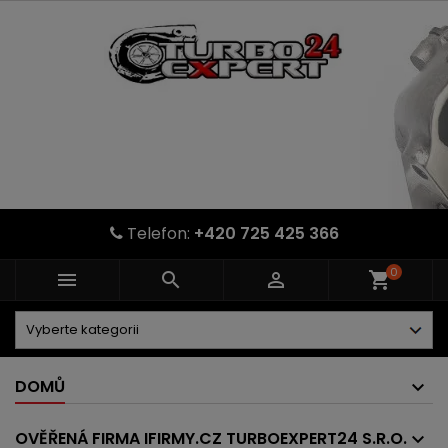
Telefon:
+420 725 425 366
0



shopping_cart
DOMŮ
OVĚŘENÁ FIRMA IFIRMY.CZ TURBOEXPERT24 S.R.O.