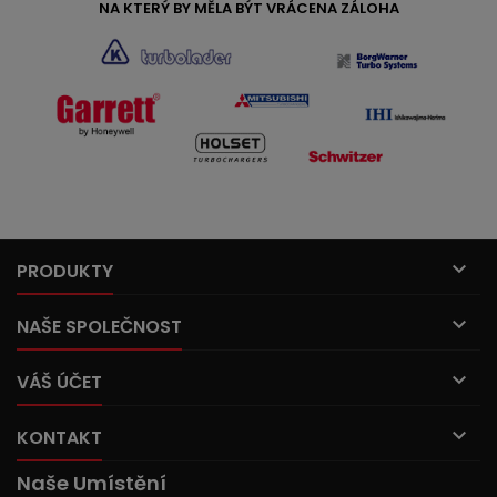
NA KTERÝ BY MĚLA BÝT VRÁCENA ZÁLOHA

PRODUKTY

NAŠE SPOLEČNOST

VÁŠ ÚČET

KONTAKT
Naše Umístění