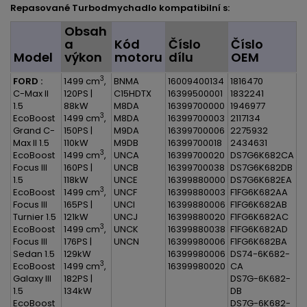
Repasované Turbodmychadlo kompatibilní s:
Obsah
a
Kód
Číslo
Číslo
Model
výkon
motoru
dílu
OEM
3
FORD :
1499 cm
,
BNMA
16009400134
1816470
C-Max II
120PS |
C15HDTX
16399500001
1832241
1.5
88kW
M8DA
16399700000
1946977
3
EcoBoost
1499 cm
,
M8DA
16399700003
2117134
Grand C-
150PS |
M9DA
16399700006
2275932
Max II 1.5
110kW
M9DB
16399700018
2434631
3
EcoBoost
1499 cm
,
UNCA
16399700020
DS7G6K682CA
Focus III
160PS |
UNCB
16399700038
DS7G6K682DB
1.5
118kW
UNCE
16399880000
DS7G6K682EA
3
EcoBoost
1499 cm
,
UNCF
16399880003
F1FG6K682AA
Focus III
165PS |
UNCI
16399880006
F1FG6K682AB
Turnier 1.5
121kW
UNCJ
16399880020
F1FG6K682AC
3
EcoBoost
1499 cm
,
UNCK
16399880038
F1FG6K682AD
Focus III
176PS |
UNCN
16399980006
F1FG6K682BA
Sedan 1.5
129kW
16399980006
DS74-6K682-
3
EcoBoost
1499 cm
,
16399980020
CA
Galaxy III
182PS |
DS7G-6K682-
1.5
134kW
DB
EcoBoost
DS7G-6K682-