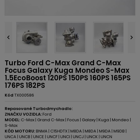


Turbo Ford C-Max Grand C-Max
Focus Galaxy Kuga Mondeo S-Max
1.5EcoBoost 120PS 150PS 160PS 165PS
176PS 182PS
Kód
TX000586
Repasované Turbodmychadlo:
ZNAČKU VOZIDLA:
Ford
MODEL:
C-Max | Grand C-Max | Focus | Galaxy | Kuga | Mondeo |
S-Max
KÓD MOTORU:
BNMA | C15HDTX | M8DA | M8DA | M9DA | M9DB |
UNCA | UNCB | UNCE | UNCF | UNCI | UNCJ | UNCK | UNCN